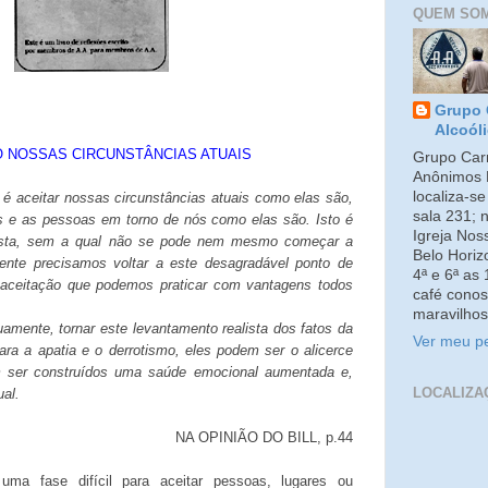
QUEM SO
Grupo 
Alcoól
 NOSSAS CIRCUNSTÂNCIAS ATUAIS
Grupo Carm
Anônimos 
localiza-s
 é aceitar nossas circunstâncias atuais como elas são,
sala 231; 
e as pessoas em torno de nós como elas são. Isto é
Igreja No
lista, sem a qual não se pode nem mesmo começar a
Belo Horiz
mente precisamos voltar a este desagradável ponto de
4ª e 6ª as
e aceitação que podemos praticar com vantagens todos
café conos
maravilhos
amente, tornar este levantamento realista dos fatos da
Ver meu pe
ara a apatia e o derrotismo, eles podem ser o alicerce
m ser construídos uma saúde emocional aumentada e,
LOCALIZA
ual.
NA OPINIÃO DO BILL, p.44
ma fase difícil para aceitar pessoas, lugares ou