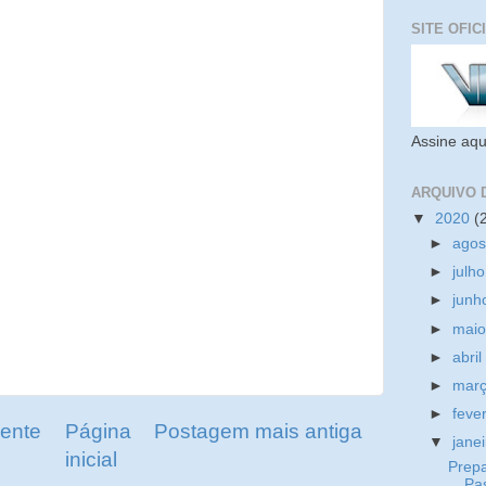
SITE OFIC
Assine aqu
ARQUIVO 
▼
2020
(
►
ago
►
julh
►
jun
►
mai
►
abri
►
mar
►
feve
ente
Página
Postagem mais antiga
▼
jane
inicial
Prep
Pa