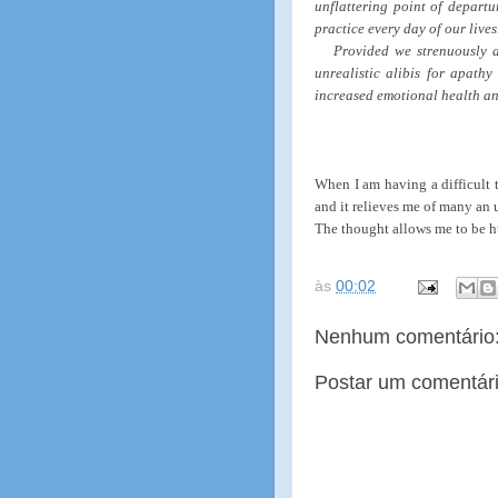
unflattering point of departu
practice every day of our lives
Provided we strenuously av
unrealistic alibis for apath
increased emotional health and
When I am having a difficult t
and it relieves me of many an u
The thought allows me to be h
às
00:02
Nenhum comentário
Postar um comentár