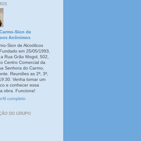
MOS
Carmo-Sion de
icos Anônimos
o-Sion de Alcoólicos
Fundado em 25/05/1993,
e a Rua Grão Mogol, 502,
no Centro Comercial da
ssa Senhora do Carmo,
onte. Reuniões as 2ª, 3ª,
 19:30. Venha tomar um
co e conhecer essa
a obra. Funciona!
rfil completo
ÇÃO DO GRUPO