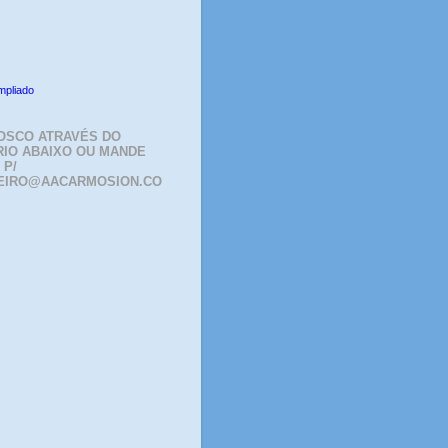
mpliado
OSCO ATRAVÉS DO
IO ABAIXO OU MANDE
 P/
EIRO@AACARMOSION.CO