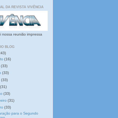
IAL DA REVISTA VIVÊNCIA
i nossa reunião impressa
DO BLOG
243)
sto
(16)
o
(33)
ho
(33)
o
(33)
l
(31)
ço
(33)
reiro
(31)
iro
(33)
aração para o Segundo
sso