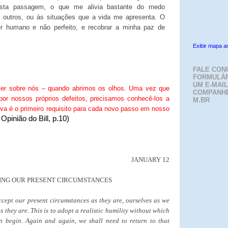
 esta passagem, o que me alivia bastante do medo
s outros, ou às situações que a vida me apresenta. O
r humano e não perfeito, e recobrar a minha paz de
Exibir mapa a
FALE CON
FORMULÁR
UM E-MAIL
cer sobre nós – quando abrimos os olhos. Uma vez que
COMPANH
or nossos próprios defeitos, precisamos conhecê-los a
M.BR
iva é o primeiro requisito para cada novo passo em nosso
Opinião do Bill, p.10)
JANUARY 12
ING OUR PRESENT CIRCUMSTANCES
accept our present circumstances as they are, ourselves as we
s they are. This is to adopt a realistic humility without which
 begin. Again and again, we shall need to return to that