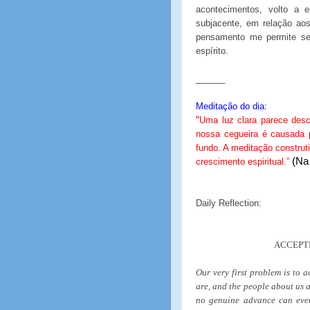
acontecimentos, volto a
subjacente, em relação ao
pensamento me permite se
espírito.
______
Meditação do dia:
“
Uma luz clara parece des
nossa cegueira é causada p
fundo. A meditação construt
(Na 
crescimento espiritual.”
Daily Reflection:
ACCEPT
Our very first problem is to 
are, and the people about us a
no genuine advance can even