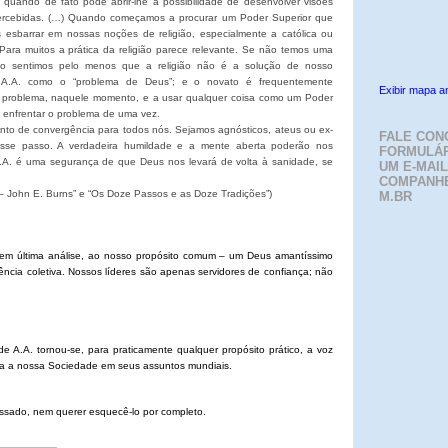
, quando de fato pode abrir-lhe a possibilidade de desenvolver visões
percebidas. (…) Quando começamos a procurar um Poder Superior que
esbarrar em nossas noções de religião, especialmente a católica ou
. Para muitos a prática da religião parece relevante. Se não temos uma
gião sentimos pelo menos que a religião não é a solução de nosso
 A.A. como o “problema de Deus”; e o novato é frequentemente
Exibir mapa a
 problema, naquele momento, e a usar qualquer coisa como um Poder
 enfrentar o problema de uma vez.
to de convergência para todos nós. Sejamos agnósticos, ateus ou ex-
FALE CON
sse passo. A verdadeira humildade e a mente aberta poderão nos
FORMULÁR
A.A. é uma segurança de que Deus nos levará de volta à sanidade, se
UM E-MAIL
COMPANH
 John E. Burns” e “Os Doze Passos e as Doze Tradições”)
M.BR
em última análise, ao nosso propósito comum – um Deus amantíssimo
ncia coletiva. Nossos líderes são apenas servidores de confiança; não
e A.A. tornou-se, para praticamente qualquer propósito prático, a voz
oda a nossa Sociedade em seus assuntos mundiais.
ssado, nem querer esquecê-lo por completo.