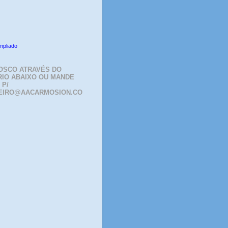
mpliado
OSCO ATRAVÉS DO
IO ABAIXO OU MANDE
 P/
EIRO@AACARMOSION.CO