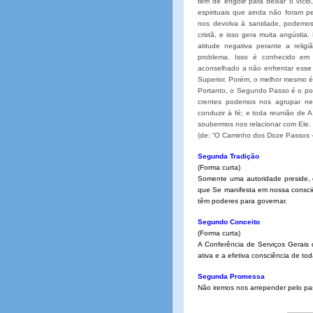
tem de engolir para deixar o vício
espirituais que ainda não foram 
nos devolva à sanidade, podemos 
cristã, e isso gera muita angústia
atitude negativa perante a reli
problema. Isso é conhecido em
aconselhado a não enfrentar esse
Superior. Porém, o melhor mesmo é
Portanto, o Segundo Passo é o pon
crentes podemos nos agrupar ne
conduzir à fé; e toda reunião de 
soubermos nos relacionar com Ele.
(de: “O Caminho dos Doze Passos –
Segunda Tradição
(Forma curta)
Somente uma autoridade preside, 
que Se manifesta em nossa consciê
têm poderes para governar.
Segundo Conceito
(Forma curta)
A Conferência de Serviços Gerais d
ativa e a efetiva consciência de t
Segunda Promessa
Não iremos nos arrepender pelo pa