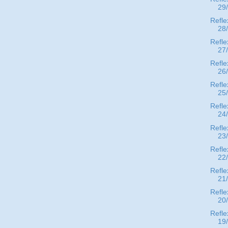
29
Refle
28
Refle
27
Refle
26
Refle
25
Refle
24
Refle
23
Refle
22
Refle
21
Refle
20
Refle
19