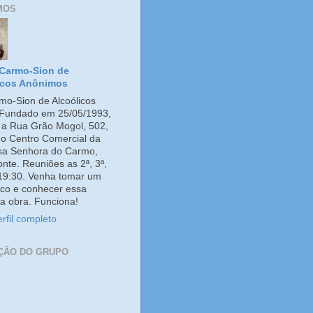
MOS
Carmo-Sion de
icos Anônimos
o-Sion de Alcoólicos
Fundado em 25/05/1993,
e a Rua Grão Mogol, 502,
no Centro Comercial da
ssa Senhora do Carmo,
onte. Reuniões as 2ª, 3ª,
 19:30. Venha tomar um
co e conhecer essa
a obra. Funciona!
rfil completo
ÇÃO DO GRUPO