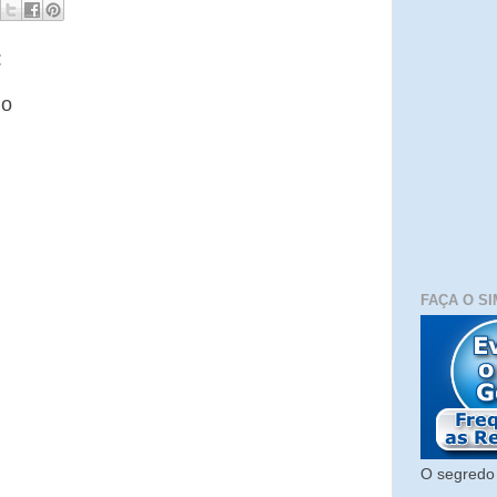
:
io
FAÇA O SI
O segredo 