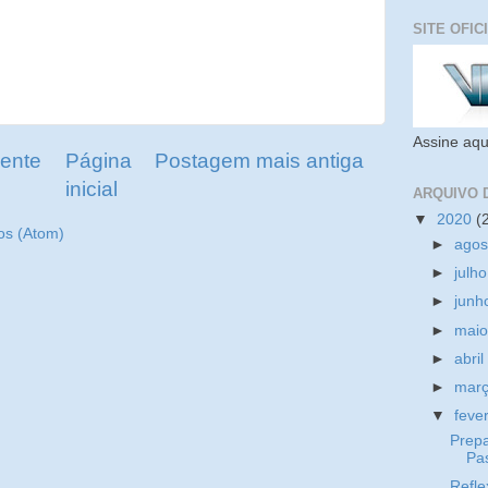
SITE OFIC
Assine aqu
ente
Página
Postagem mais antiga
inicial
ARQUIVO 
▼
2020
(
os (Atom)
►
ago
►
julh
►
jun
►
mai
►
abri
►
mar
▼
feve
Prepa
Pa
Refle