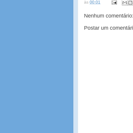
às
00:01
Nenhum comentário
Postar um comentár