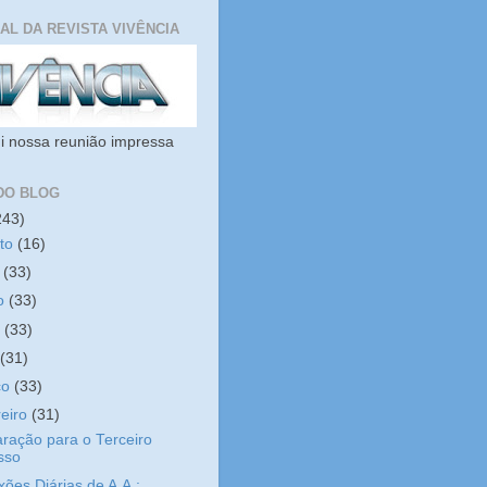
IAL DA REVISTA VIVÊNCIA
i nossa reunião impressa
DO BLOG
243)
sto
(16)
o
(33)
ho
(33)
o
(33)
l
(31)
ço
(33)
reiro
(31)
ração para o Terceiro
sso
xões Diárias de A.A.: