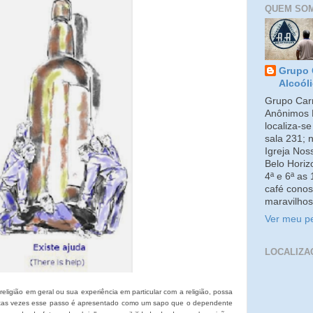
QUEM SO
Grupo 
Alcoól
Grupo Carm
Anônimos 
localiza-s
sala 231; 
Igreja No
Belo Horiz
4ª e 6ª as
café conos
maravilhos
Ver meu pe
LOCALIZA
gião em geral ou sua experiência em particular com a religião, possa
uitas vezes esse passo é apresentado como um sapo que o dependente