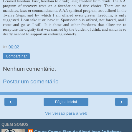
I craved freedom. First, freedom to drink; later, freedom from drink. The A.A.
program of recovery rests on a foundation of free choice. There are no
mandates, laws or commandments. A.A.'s spiritual program, as outlined in the
Twelve Steps, and by which I am offered even greater freedoms, is only
suggested. I can take it or leave it. Sponsorship is offered, not forced, and I
come and go as I will. It is these and other freedoms that allow me to
recapture the dignity that was crushed by the burden of drink, and which is so
dearly needed to support an enduring sobriety.
às
00:02
Compartilhar
Nenhum comentário:
Postar um comentário
‹
›
Página inicial
Ver versão para a web
QUEM SOMOS
Grupo Carmo-Sion de Alcoólicos Anônimos