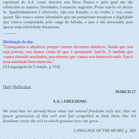
espiritual de A.A. como descrito nos Doze Passos e pelo qual me são
oferecidas as maiores liberdades, é somente sugerido. Posso usá-lo ou deixá-
lo. Apadrinhamento é oferecido, não sou forçado, e eu venho e vou como
quiser. São estas e outras liberdades que me permitiram recuperar a dignidade
que estava comprimida pela carga de bebida, e que é tão necessária para
apoiar uma sobriedade duradoura.
______
Meditação do dia:
“
Começamos a obedecer porque cremos devemos obedecer. Ainda que nos
seja penoso, nos damos conta de que é apropriado fazê-lo. À medida que
vamos obtendo resultados, percebemos que vamos nos desenvolvendo. Esta é
uma satisfação bem merecida.”
(A Linguagem do Coração, p.354)
Daily Reflection
MARCH 27
A.A.'s FREEDOMS
We trust that we already know what our several freedoms truly are; that no
future generation of AAs will ever feel compelled to limit them. Our AA
freedoms create the soil in which genuine love can grow. . . .
LANGUAGE OF THE HEART, p. 303