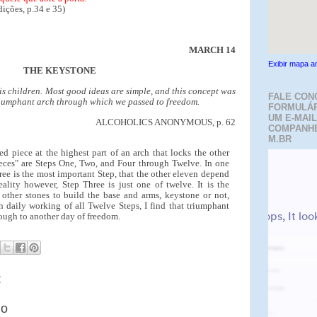
ições, p.34 e 35)
MARCH 14
Exibir mapa a
THE KEYSTONE
is children. Most good ideas are simple, and this concept was
FALE CON
riumphant arch through which we passed to freedom.
FORMULÁR
UM E-MAIL
ALCOHOLICS ANONYMOUS, p. 62
COMPANH
M.BR
d piece at the highest part of an arch that locks the other
ieces" are Steps One, Two, and Four through Twelve. In one
ree is the most important Step, that the other eleven depend
eality however, Step Three is just one of twelve. It is the
other stones to build the base and arms, keystone or not,
h daily working of all Twelve Steps, I find that triumphant
rough to another day of freedom.
:
io