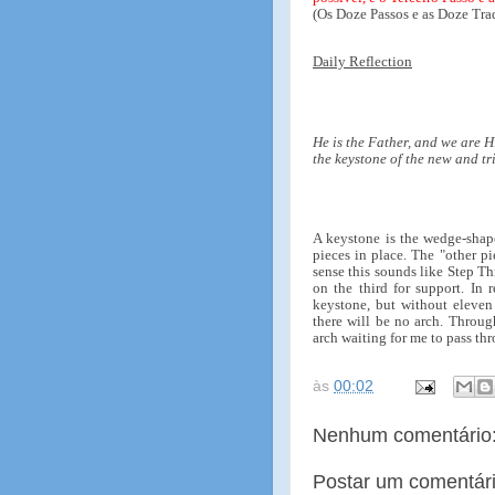
(Os Doze Passos e as Doze Trad
Daily Reflection
He is the Father, and we are H
the keystone of the new and t
A keystone is the wedge-shape
pieces in place. The "other p
sense this sounds like Step Th
on the third for support. In r
keystone, but without eleven 
there will be no arch. Throug
arch waiting for me to pass th
às
00:02
Nenhum comentário
Postar um comentár