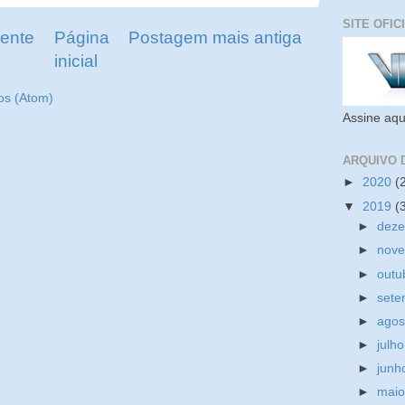
SITE OFIC
ente
Página
Postagem mais antiga
inicial
os (Atom)
Assine aqu
ARQUIVO 
►
2020
(
▼
2019
(
►
dez
►
nov
►
outu
►
set
►
ago
►
julh
►
jun
►
mai