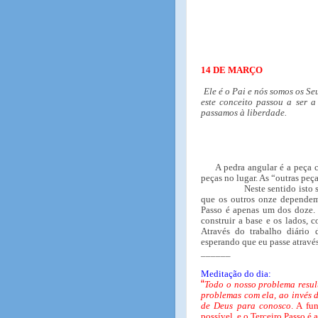
14 DE MARÇO
Ele é o Pai e nós somos os Seu
este conceito passou a ser a
passamos à liberdade.
A pedra angular é a peça 
peças no lugar. As “outras pe
Neste sentido isto 
que os outros onze dependem 
Passo é apenas um dos doze. 
construir a base e os lados, 
Através do trabalho diário 
esperando que eu passe através
______
Meditação do dia:
“
Todo o nosso problema resul
problemas com ela, ao invés d
de Deus para conosco
. A fu
possível, e o Terceiro Passo é 