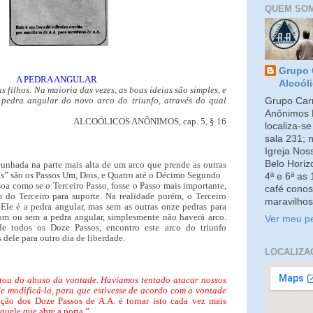
QUEM SO
Grupo 
A PEDRA ANGULAR
Alcoól
s filhos. Na maioria das vezes, as boas ideias são simples, e
 pedra angular do novo arco do triunfo, através do qual
Grupo Carm
Anônimos 
ALCOÓLICOS ANÔNIMOS, cap. 5, § 16
localiza-s
sala 231; 
Igreja No
Belo Horiz
cunhada na parte mais alta de um arco que prende as outras
ças” são os Passos Um, Dois, e Quatro até o Décimo Segundo
4ª e 6ª as
soa como se o Terceiro Passo, fosse o Passo mais importante,
café conos
do Terceiro para suporte. Na realidade porém, o Terceiro
maravilhos
Ele é a pedra angular, mas sem as outras onze pedras para
com ou sem a pedra angular, simplesmente não haverá arco.
Ver meu pe
de todos os Doze Passos, encontro este arco do triunfo
 dele para outro dia de liberdade.
LOCALIZA
tou do abuso da vontade. Havíamos tentado atacar nossos
e modificá-la, para que estivesse de acordo com a vontade
nção dos Doze Passos de A.A. é tornar isto cada vez mais
aquele que abre a porta.”