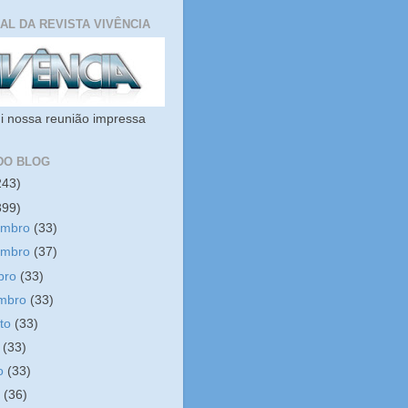
IAL DA REVISTA VIVÊNCIA
i nossa reunião impressa
DO BLOG
243)
399)
embro
(33)
embro
(37)
bro
(33)
embro
(33)
sto
(33)
o
(33)
ho
(33)
o
(36)