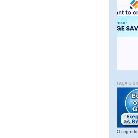
FAÇA O SI
O segredo 