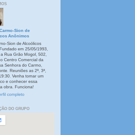
MOS
Carmo-Sion de
icos Anônimos
o-Sion de Alcoólicos
Fundado em 25/05/1993,
e a Rua Grão Mogol, 502,
no Centro Comercial da
ssa Senhora do Carmo,
onte. Reuniões as 2ª, 3ª,
 19:30. Venha tomar um
co e conhecer essa
a obra. Funciona!
rfil completo
ÇÃO DO GRUPO