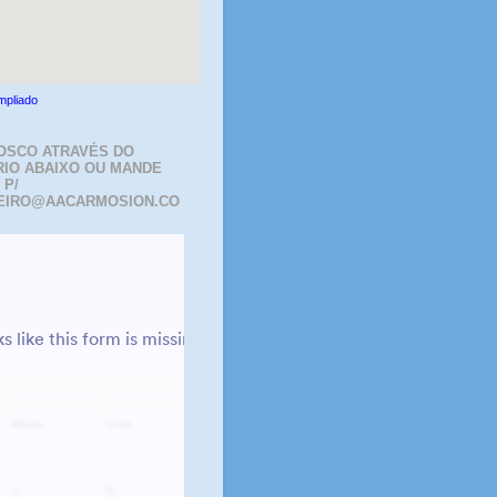
mpliado
OSCO ATRAVÉS DO
IO ABAIXO OU MANDE
 P/
EIRO@AACARMOSION.CO