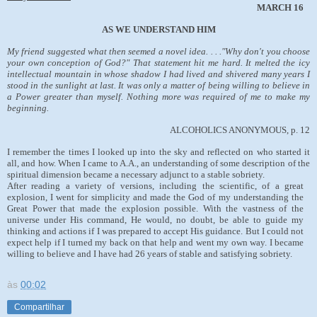
MARCH 16
AS WE UNDERSTAND HIM
My friend suggested what then seemed a novel idea. . . ."Why don't you choose
your own conception of God?" That statement hit me hard. It melted the icy
intellectual mountain in whose shadow I had lived and shivered many years I
stood in the sunlight at last. It was only a matter of being willing to believe in
a Power greater than myself. Nothing more was required of me to make my
beginning.
ALCOHOLICS ANONYMOUS, p. 12
I remember the times I looked up into the sky and reflected on who started it
all, and how. When I came to A.A., an understanding of some description of the
spiritual dimension became a necessary adjunct to a stable sobriety.
After reading a variety of versions, including the scientific, of a great
explosion, I went for simplicity and made the God of my understanding the
Great Power that made the explosion possible. With the vastness of the
universe under His command, He would, no doubt, be able to guide my
thinking and actions if I was prepared to accept His guidance. But I could not
expect help if I turned my back on that help and went my own way. I became
willing to believe and I have had 26 years of stable and satisfying sobriety.
às
00:02
Compartilhar