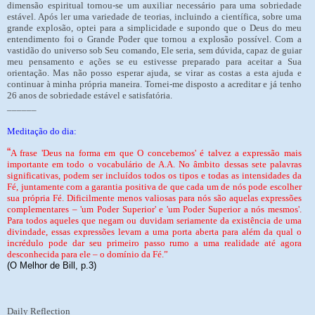
dimensão espiritual tornou-se um auxiliar necessário para uma sobriedade
estável. Após ler uma variedade de teorias, incluindo a científica, sobre uma
grande explosão, optei para a simplicidade e supondo que o Deus do meu
entendimento foi o Grande Poder que tornou a explosão possível. Com a
vastidão do universo sob Seu comando, Ele seria, sem dúvida, capaz de guiar
meu pensamento e ações se eu estivesse preparado para aceitar a Sua
orientação. Mas não posso esperar ajuda, se virar as costas a esta ajuda e
continuar à minha própria maneira. Tornei-me disposto a acreditar e já tenho
26 anos de sobriedade estável e satisfatória.
______
Meditação do dia:
“
A frase 'Deus na forma em que O concebemos' é talvez a expressão mais
importante em todo o vocabulário de A.A. No âmbito dessas sete palavras
significativas, podem ser incluídos todos os tipos e todas as intensidades da
Fé, juntamente com a garantia positiva de que cada um de nós pode escolher
sua própria Fé. Dificilmente menos valiosas para nós são aquelas expressões
complementares – 'um Poder Superior' e 'um Poder Superior a nós mesmos'.
Para todos aqueles que negam ou duvidam seriamente da existência de uma
divindade, essas expressões levam a uma porta aberta para além da qual o
incrédulo pode dar seu primeiro passo rumo a uma realidade até agora
desconhecida para ele – o domínio da Fé.”
(O Melhor de Bill, p.3)
Daily Reflection