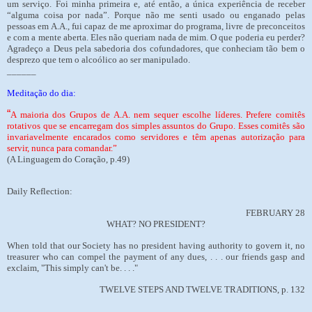
um serviço. Foi minha primeira e, até então, a única experiência de receber
“alguma coisa por nada”. Porque não me senti usado ou enganado pelas
pessoas em A.A., fui capaz de me aproximar do programa, livre de preconceitos
e com a mente aberta. Eles não queriam nada de mim. O que poderia eu perder?
Agradeço a Deus pela sabedoria dos cofundadores, que conheciam tão bem o
desprezo que tem o alcoólico ao ser manipulado.
______
Meditação do dia:
“
A maioria dos Grupos de A.A. nem sequer escolhe líderes. Prefere comitês
rotativos que se encarregam dos simples assuntos do Grupo. Esses comitês são
invariavelmente encarados como servidores e têm apenas autorização para
servir, nunca para comandar.”
(A Linguagem do Coração, p.49)
Daily Reflection:
FEBRUARY 28
WHAT? NO PRESIDENT?
When told that our Society has no president having authority to govern it, no
treasurer who can compel the payment of any dues, . . . our friends gasp and
exclaim, "This simply can't be. . . ."
TWELVE STEPS AND TWELVE TRADITIONS, p. 132