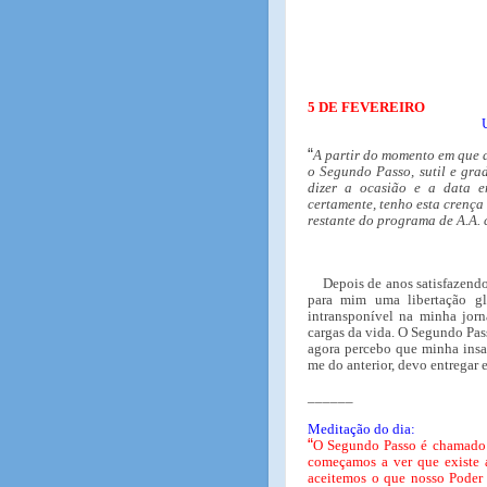
5 DE FEVEREIRO
“
A partir do momento em que de
o Segundo Passo, sutil e gra
dizer a ocasião e a data 
certamente, tenho esta crença
restante do programa de A.A.
Depois de anos satisfazend
para mim uma libertação gl
intransponível na minha jor
cargas da vida. O Segundo Pas
agora percebo que minha insa
me do anterior, devo entregar
______
Meditação do dia:
“
O Segundo Passo é chamado 
começamos a ver que existe 
aceitemos o que nosso Poder 