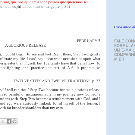
ritual, que nos ajudará a ser a pessoa que queremos ser.”
Jornada espiritual com amor exigente, p.36)
Exibir mapa a
FEBRUARY 5
FALE CON
A GLORIOUS RELEASE
FORMULÁR
UM E-MAIL
, I could begin to see and feel Right there, Step Two gently
COMPANH
filtrate my life. I can't say upon what occasion or upon what
M.BR
r greater than myself, but I certainly have that belief now. To
top fighting and practice the rest of A.A. 's program as
TWELVE STEPS AND TWELVE TRADITIONS, p. 27
"self-will run riot," Step Two became for me a glorious release
 is so painful or insurmountable in my journey now. Someone
s burdens with. Step Two became a reinforcement with God, and I
and ego were curiously linked. To rid myself of the former, I
 with far broader shoulders than my own.
: