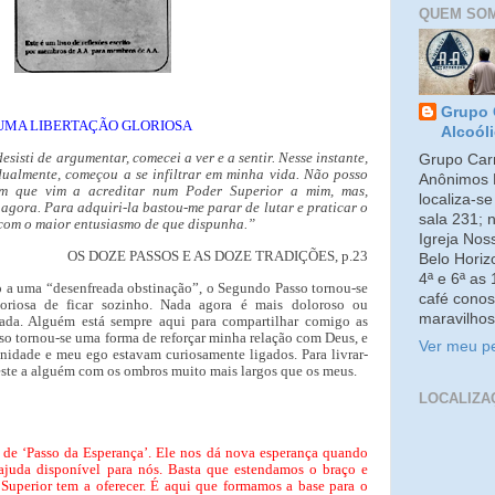
QUEM SO
Grupo 
UMA LIBERTAÇÃO GLORIOSA
Alcoól
sisti de argumentar, comecei a ver e a sentir. Nesse instante,
Grupo Carm
dualmente, começou a se infiltrar em minha vida. Não posso
Anônimos 
em que vim a acreditar num Poder Superior a mim, mas,
localiza-s
 agora. Para adquiri-la bastou-me parar de lutar e praticar o
sala 231; 
 com o maior entusiasmo de que dispunha.”
Igreja No
OS DOZE PASSOS E AS DOZE TRADIÇÕES, p.23
Belo Horiz
4ª e 6ª as
o a uma “desenfreada obstinação”, o Segundo Passo tornou-se
café conos
oriosa de ficar sozinho. Nada agora é mais doloroso ou
maravilhos
nada. Alguém está sempre aqui para compartilhar comigo as
so tornou-se uma forma de reforçar minha relação com Deus, e
Ver meu pe
nidade e meu ego estavam curiosamente ligados. Para livrar-
 este a alguém com os ombros muito mais largos que os meus.
LOCALIZA
de ‘Passo da Esperança’. Ele nos dá nova esperança quando
ajuda disponível para nós. Basta que estendamos o braço e
Superior tem a oferecer. É aqui que formamos a base para o