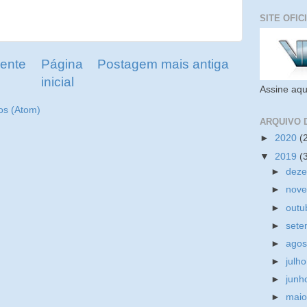
SITE OFIC
ente
Página
Postagem mais antiga
inicial
Assine aqu
os (Atom)
ARQUIVO 
►
2020
(
▼
2019
(
►
dez
►
nov
►
outu
►
set
►
ago
►
julh
►
jun
►
mai