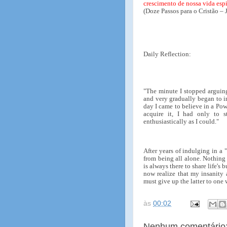
crescimento de nossa vida espi
(Doze Passos para o Cristão – 
Daily Reflection:
"The minute I stopped arguing
and very gradually began to in
day I came to believe in a Powe
acquire it, I had only to s
enthusiastically as I could."
After years of indulging in a 
from being all alone. Nothing
is always there to share life'
now realize that my insanity 
must give up the latter to one
às
00:02
Nenhum comentário