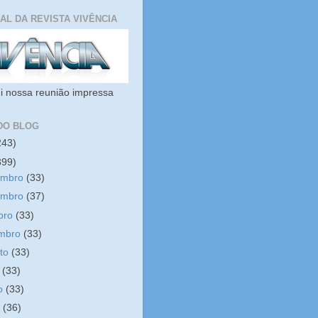
IAL DA REVISTA VIVÊNCIA
i nossa reunião impressa
DO BLOG
243)
399)
embro
(33)
embro
(37)
bro
(33)
embro
(33)
sto
(33)
o
(33)
ho
(33)
o
(36)