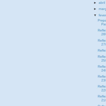
►
abri
►
mar
▼
feve
Prepa
Pa
Refle
28
Refle
27
Refle
Refle
25
Refle
24
Refle
23
Refle
22
Refle
21