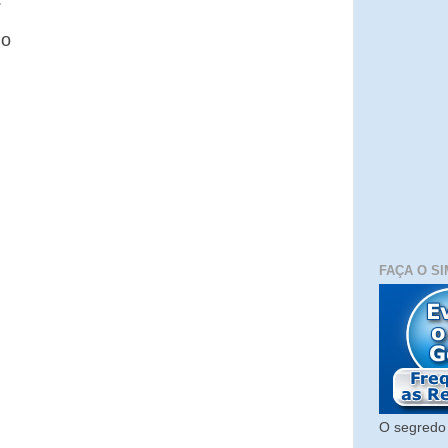
io
FAÇA O SI
O segredo 