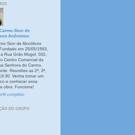
MOS
Carmo-Sion de
icos Anônimos
o-Sion de Alcoólicos
Fundado em 25/05/1993,
e a Rua Grão Mogol, 502,
no Centro Comercial da
ssa Senhora do Carmo,
onte. Reuniões as 2ª, 3ª,
 19:30. Venha tomar um
co e conhecer essa
a obra. Funciona!
rfil completo
ÇÃO DO GRUPO