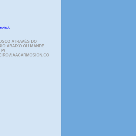
mpliado
OSCO ATRAVÉS DO
IO ABAIXO OU MANDE
 P/
EIRO@AACARMOSION.CO