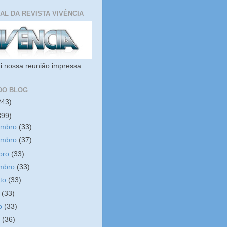
IAL DA REVISTA VIVÊNCIA
i nossa reunião impressa
DO BLOG
243)
399)
embro
(33)
embro
(37)
bro
(33)
embro
(33)
sto
(33)
o
(33)
ho
(33)
o
(36)