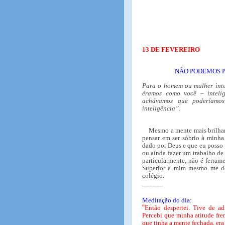
13 DE FEVEREIRO
NÃO PODEMOS P
Para o homem ou mulher intel
éramos como você – intelig
achávamos que poderíamos
inteligência”.
Mesmo a mente mais brilhan
pensar em ser sóbrio à minha
dado por Deus e que eu posso u
ou ainda fazer um trabalho de 
particularmente, não é ferram
Superior a mim mesmo me de
colégio.
______
Meditação do dia:
“
Então despertei. Tive de ad
Percebi que minha atitude fren
que tinha a mente fechada, era