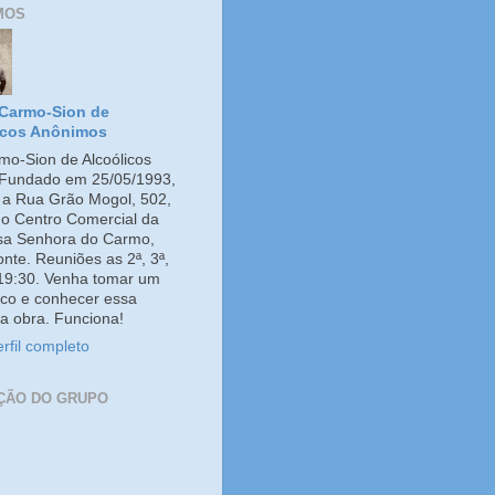
MOS
Carmo-Sion de
icos Anônimos
o-Sion de Alcoólicos
Fundado em 25/05/1993,
e a Rua Grão Mogol, 502,
no Centro Comercial da
ssa Senhora do Carmo,
onte. Reuniões as 2ª, 3ª,
 19:30. Venha tomar um
co e conhecer essa
a obra. Funciona!
rfil completo
ÇÃO DO GRUPO