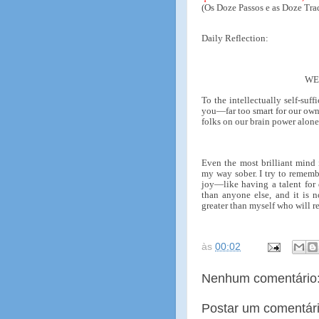
(Os Doze Passos e as Doze Trad
Daily Reflection:
WE
To the intellectually self-suf
you—far too smart for our own g
folks on our brain power alone
Even the most brilliant mind i
my way sober. I try to remembe
joy—like having a talent for 
than anyone else, and it is no
greater than myself who will r
às
00:02
Nenhum comentário
Postar um comentár