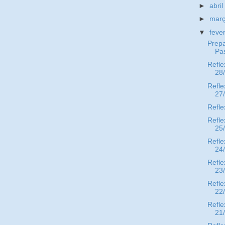
►
abri
►
mar
▼
feve
Prepa
Pa
Refle
28
Refle
27
Refle
Refle
25
Refle
24
Refle
23
Refle
22
Refle
21