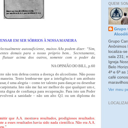
QUEM SO
Grupo 
Alcoól
ENSAR EM SER SÓBRIOS À NOSSA MANEIRA
Grupo Carm
Anônimos 
ectualmente autosuficiente, muitos AAs podem dizer: “Sim,
localiza-s
entes demais para o nosso próprio bem... Secretamente,
sala 231; 
 flutuar acima dos outros, somente com o poder da
Igreja No
NA OPINIÃO DO BILL, p.60
Belo Horiz
4ª e 6ª as
te não tem defesa contra a doença do alcoolismo. Não posso
café conos
 maneira. Tento lembrar-me que a inteligência é um atributo
maravilhos
sar, é uma alegria – como ter talento para dançar ou desenhar
carpintaria. Isto não me faz ser melhor do que qualquer um e,
Ver meu pe
enta digna de confiança para recuperação. Para isto um Poder
volverá a sanidade – não um alto Q.I. ou um diploma do
LOCALIZA
mitir que A.A. mostrava resultados, prodigiosos resultados.
te a esses resultados havia sido nada científica. Não era A.A.
 eu.”