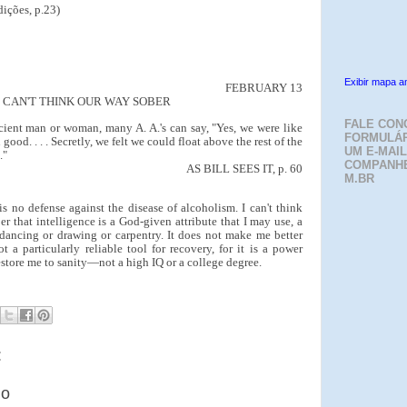
ições, p.23)
Exibir mapa a
FEBRUARY 13
 CAN'T THINK OUR WAY SOBER
FALE CON
ficient man or woman, many A. A.'s can say, "Yes, we were like
FORMULÁR
ood. . . . Secretly, we felt we could float above the rest of the
UM E-MAIL
."
COMPANH
AS BILL SEES IT, p. 60
M.BR
s no defense against the disease of alcoholism. I can't think
r that intelligence is a God-given attribute that I may use, a
dancing or drawing or carpentry. It does not make me better
t a particularly reliable tool for recovery, for it is a power
estore me to sanity—not a high IQ or a college degree.
:
io