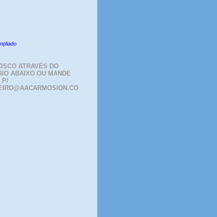
mpliado
OSCO ATRAVÉS DO
IO ABAIXO OU MANDE
 P/
EIRO@AACARMOSION.CO