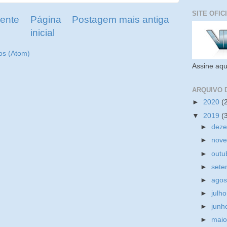
SITE OFIC
ente
Página
Postagem mais antiga
inicial
os (Atom)
Assine aqu
ARQUIVO 
►
2020
(
▼
2019
(
►
dez
►
nov
►
outu
►
set
►
ago
►
julh
►
jun
►
mai