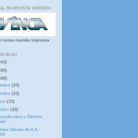
IAL DA REVISTA VIVÊNCIA
i nossa reunião impressa
DO BLOG
243)
399)
399)
embro
(33)
embro
(33)
bro
(33)
embro
(33)
aração para o Décimo
sso
xões Diárias de A.A.:
/09