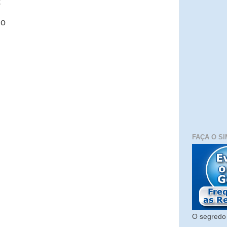
:
io
FAÇA O SI
O segredo 