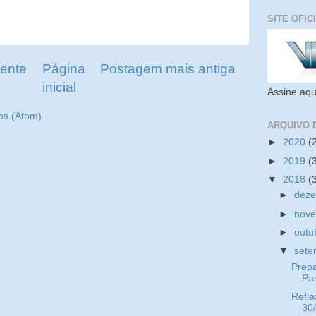
SITE OFIC
ente
Página
Postagem mais antiga
inicial
Assine aqu
os (Atom)
ARQUIVO 
►
2020
(
►
2019
(
▼
2018
(
►
dez
►
nov
►
outu
▼
set
Prep
Pa
Refle
30