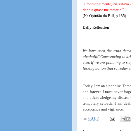
“
Emocionalmente, eu estava 
depois quase me mataria.”
(Na Opinião do Bill, p.185)
Daily Reflection
We have seen the truth demo
alcoholic" Commencing to drink
ever. If we are planning to st
lurking notion that someday w
Today I am an alcoholic. Tomo
and forever. I must never forge
and acknowledge my disease on
temporary setback. I am deal
acceptance and vigilance.
às
00:02