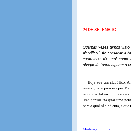
24 DE SETEMBRO
Quantas vezes temos visto 
alcoólico.” Ao começar a b
estaremos tão mal como 
abrigar de forma alguma a 
Hoje sou um alcoólico. Am
mim agora e para sempre. Nã
matará se falhar em reconhec
uma partida na qual uma perd
para a qual não há cura, e que
______
Meditação do dia: