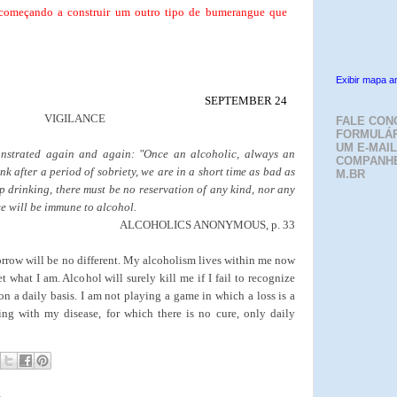
começando a construir um outro tipo de bumerangue que
Exibir mapa a
SEPTEMBER 24
VIGILANCE
FALE CON
FORMULÁR
UM E-MAIL
nstrated again and again: "Once an alcoholic, always an
COMPANH
 after a period of sobriety, we are in a short time as bad as
M.BR
op drinking, there must be no reservation of any kind, nor any
e will be immune to alcohol.
ALCOHOLICS ANONYMOUS, p. 33
rrow will be no different. My alcoholism lives within me now
t what I am. Alcohol will surely kill me if I fail to recognize
 a daily basis. I am not playing a game in which a loss is a
ing with my disease, for which there is no cure, only daily