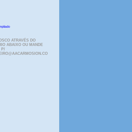
mpliado
OSCO ATRAVÉS DO
IO ABAIXO OU MANDE
 P/
EIRO@AACARMOSION.CO