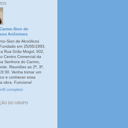
MOS
Carmo-Sion de
icos Anônimos
o-Sion de Alcoólicos
Fundado em 25/05/1993,
e a Rua Grão Mogol, 502,
no Centro Comercial da
ssa Senhora do Carmo,
onte. Reuniões as 2ª, 3ª,
 19:30. Venha tomar um
co e conhecer essa
a obra. Funciona!
rfil completo
ÇÃO DO GRUPO