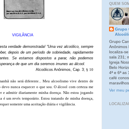
QUEM SO
Grupo 
Alcoól
VIGILÂNCIA
Grupo Carm
esta verdade demonstrada! “Uma vez alcoólico, sempre
Anônimos 
localiza-s
eber, depois de um período de sobriedade, rapidamente
sala 231; 
antes. Se estamos dispostos a parar, não podemos
Igreja No
esperança de que um dia seremos imunes ao álcool.
Belo Horiz
Alcoólicos Anônimos, Cap. 3;
§
10
4ª e 6ª as
café conos
anhã não será diferente...
Meu alcoolismo vive dentro de
maravilhos
o devo nunca esquecer o que sou.
O álcool com certeza me
Ver meu pe
er e admitir diariamente minha doença. Não estou jogando
a é um revés temporário. Estou tratando de minha doença,
LOCALIZA
 requer somente uma aceitação diária e vigilância.