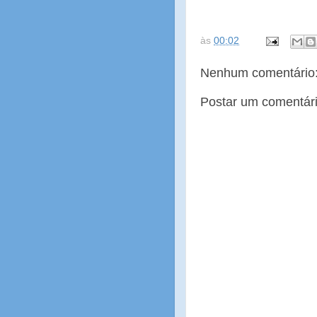
às
00:02
Nenhum comentário
Postar um comentár