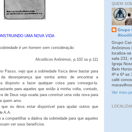
QUEM SO
Grupo 
Alcoól
NSTRUINDO UMA NOVA VIDA
Grupo Carm
a sobriedade é um homem sem consideração.
Anônimos 
localiza-s
sala 231; 
Alcoólicos Anônimos, p.102 ou p.111
Igreja No
Belo Horiz
no Passo, vejo que a sobriedade física deve bastar para
4ª e 6ª as
 da desesperança que sentia antes de encontrar a
café conos
a disposto a fazer qualquer coisa para consegui-la.
maravilhos
bastante para aqueles que estão à minha volta, contudo,
Ver meu pe
va de Deus seja usada para construir uma vida nova para
 a quem amo.
LOCALIZA
 que eu deva estar disponível para ajudar outros que
de A.A.
a compartilhar a dádiva da sobriedade para que aqueles
sam ver seus benefícios.