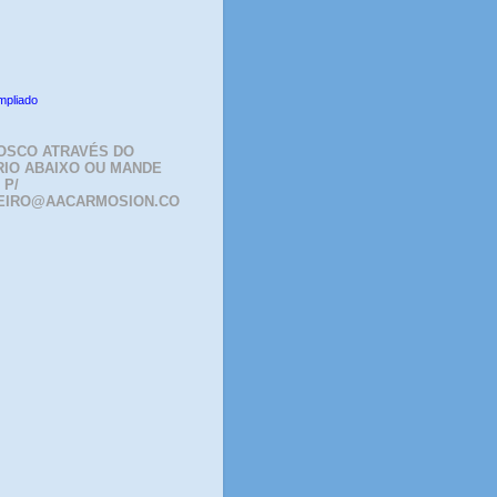
mpliado
OSCO ATRAVÉS DO
IO ABAIXO OU MANDE
 P/
EIRO@AACARMOSION.CO