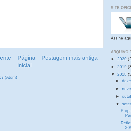
SITE OFIC
Assine aqu
ARQUIVO 
ente
Página
Postagem mais antiga
►
2020
(
inicial
►
2019
(
▼
2018
(
os (Atom)
►
dez
►
nov
►
outu
▼
set
Prep
Pa
Refle
30