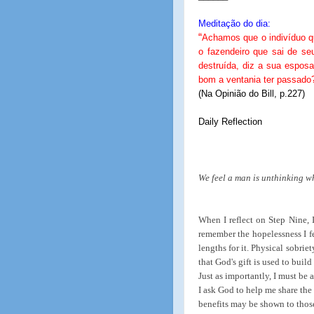
Meditação do dia:
“
Achamos que o indivíduo q
o fazendeiro que sai de se
destruída, diz a sua espos
bom a ventania ter passado?
(Na Opinião do Bill, p.227)
Daily Reflection
We feel a man is unthinking wh
When I reflect on Step Nine, 
remember the hopelessness I fe
lengths for it. Physical sobrie
that God's gift is used to buil
Just as importantly, I must be 
I ask God to help me share the g
benefits may be shown to thos