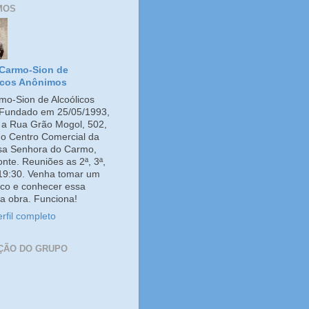
MOS
Carmo-Sion de
icos Anônimos
o-Sion de Alcoólicos
Fundado em 25/05/1993,
e a Rua Grão Mogol, 502,
no Centro Comercial da
ssa Senhora do Carmo,
onte. Reuniões as 2ª, 3ª,
 19:30. Venha tomar um
co e conhecer essa
a obra. Funciona!
rfil completo
ÇÃO DO GRUPO