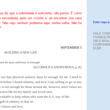
ue diz que a sobriedade é suficiente, não pensa. É como
u esconderijo após um ciclone e, ao encontrar sua casa
Exibir mapa a
a: 'Não vejo nenhum problema aqui, minha velha. Não foi
'
FALE CON
FORMULÁR
UM E-MAIL
COMPANH
SEPTEMBER 3
M.BR
BUILDING A NEW LIFE
en he says sobriety is enough.
ALCOHOLICS ANONYMOUS, p. 82
I see that physical sobriety must be enough for me. I need to
lt before I found sobriety, and how I was willing to go to any
ty is not enough for those around me, however, since I must see
d a new life for my family and loved ones.
available to help others who want the A.A. way of life.
ift of sobriety so that its
e I know and love.