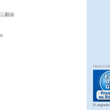
:
io
FAÇA O SI
O segredo 