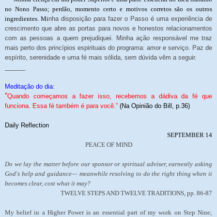
no Nono Passo; perdão, momento certo e motivos corretos são os outros
ingredientes. Mi
nha disposição para fazer o Passo é uma experiência de
crescimento que abre as portas para novos e honestos relacionamentos
com as pessoas a quem prejudiquei. Minha ação responsável me traz
mais perto dos princípios espirituais do programa: amor e serviço. Paz de
espírito, serenidade e uma fé mais sólida, sem dúvida vêm a seguir.
______
Meditação do dia:
“
Quando começamos a fazer isso, recebemos a dádiva da fé que
funciona. Essa fé também é para você.”
(Na Opinião do Bill, p.36)
Daily Reflection
SEPTEMBER 14
PEACE OF MIND
Do we lay the matter before our sponsor or spiritual adviser, earnestly asking
God's help and guidance— meanwhile resolving to do the right thing when it
becomes clear, cost what it may?
TWELVE STEPS AND TWELVE TRADITIONS, pp. 86-87
My belief in a Higher Power is an essential part of my work on Step Nine;