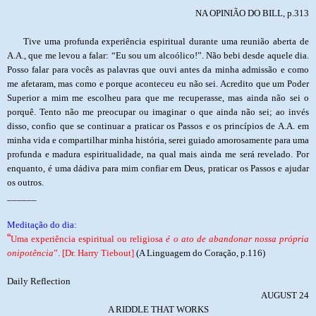
NA OPINIÃO DO BILL, p.313
Tive uma profunda experiência espiritual durante uma reunião aberta de
A.A., que me levou a falar: “Eu sou um alcoólico!”. Não bebi desde aquele dia.
Posso falar para vocês as palavras que ouvi antes da minha admissão e como
me afetaram, mas como e porque aconteceu eu não sei. Acredito que um Poder
Superior a mim me escolheu para que me recuperasse, mas ainda não sei o
porquê. Tento não me preocupar ou imaginar o que ainda não sei; ao invés
disso, confio que se continuar a praticar os Passos e os princípios de A.A. em
minha vida e compartilhar minha história, serei guiado amorosamente para uma
profunda e madura espiritualidade, na qual mais ainda me será revelado. Por
enquanto, é uma dádiva para mim confiar em Deus, praticar os Passos e ajudar
os outros.
______
Meditação do dia:
“
Uma experiência espiritual ou religiosa
é o ato de abandonar nossa própria
onipotência
”. [Dr. Harry Tiebout]
(A Linguagem do Coração, p.116)
Daily Reflection
AUGUST 24
A RIDDLE THAT WORKS