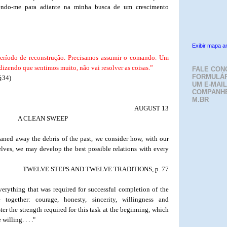
endo-me para adiante na minha busca de um crescimento
Exibir mapa a
período de reconstrução. Precisamos assumir o comando. Um
izendo que sentimos muito, não vai resolver as coisas.”
FALE CON
FORMULÁR
§34)
UM E-MAIL
COMPANH
M.BR
AUGUST 13
A CLEAN SWEEP
leaned away the debris of the past, we consider how, with our
ves, we may develop the best possible relations with every
TWELVE STEPS AND TWELVE TRADITIONS, p. 77
verything that was required for successful completion of the
together: courage, honesty, sincerity, willingness and
er the strength required for this task at the beginning, which
illing. . . ."