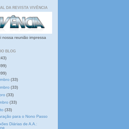
IAL DA REVISTA VIVÊNCIA
i nossa reunião impressa
DO BLOG
243)
399)
399)
embro
(33)
embro
(33)
bro
(33)
embro
(33)
sto
(33)
aração para o Nono Passo
xões Diárias de A.A.:
/08