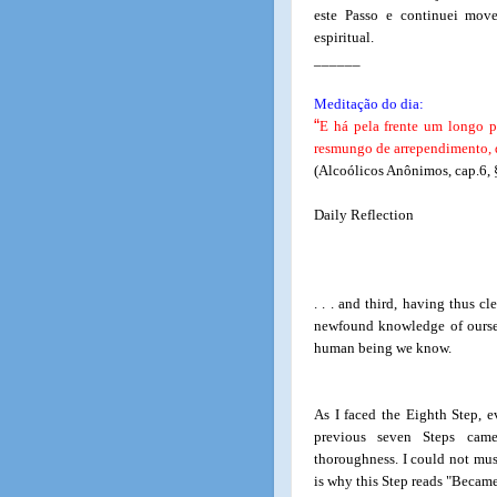
este Passo e continuei mov
espiritual.
______
Meditação do dia:
“
E há pela frente um longo 
resmungo de arrependimento, d
(Alcoólicos Anônimos, cap.6, 
Daily Reflection
. . . and third, having thus c
newfound knowledge of oursel
human being we know.
As I faced the Eighth Step, e
previous seven Steps came 
thoroughness. I could not must
is why this Step reads "Became w