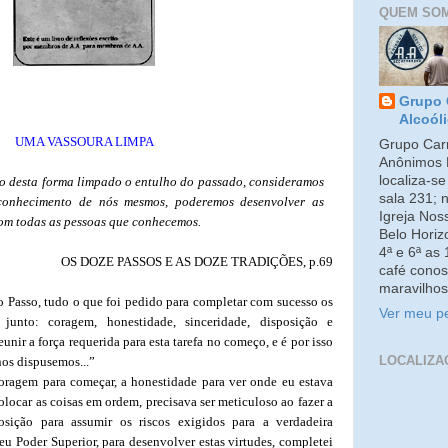
QUEM SO
Grupo 
Alcoól
UMA VASSOURA LIMPA
Grupo Carm
Anônimos 
localiza-s
endo desta forma limpado o entulho do passado, consideramos
sala 231; 
onhecimento de nós mesmos, poderemos desenvolver as
Igreja No
com todas as pessoas que conhecemos.
Belo Horiz
4ª e 6ª as
OS DOZE PASSOS E AS DOZE TRADIÇÕES, p.69
café conos
maravilhos
 Passo, tudo o que foi pedido para completar com sucesso os
Ver meu pe
 junto: coragem, honestidade, sinceridade, disposição e
unir a força requerida para esta tarefa no começo, e é por isso
LOCALIZA
nos dispusemos...”
oragem para começar, a honestidade para ver onde eu estava
olocar as coisas em ordem, precisava ser meticuloso ao fazer a
posição para assumir os riscos exigidos para a verdadeira
 Poder Superior, para desenvolver estas virtudes, completei