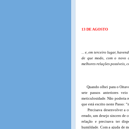
13 DE AGOSTO
... e, em terceiro lugar, hav
de que modo, com o novo c
melhores relações possíveis, 
Quando olhei para o Oitavo
sete passos anteriores veio
meticulosidade. Não poderia re
que está escrito neste Passo: “
Precisava desenvolver a c
errado, um desejo sincero de c
relação e precisava ter dis
humildade. Com a ajuda de meu