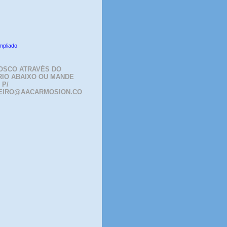
mpliado
OSCO ATRAVÉS DO
IO ABAIXO OU MANDE
 P/
EIRO@AACARMOSION.CO