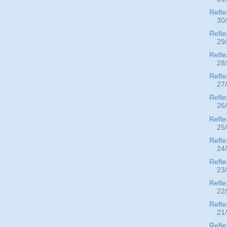
Refle
30
Refle
29
Refle
28
Refle
27
Refle
26
Refle
25
Refle
24
Refle
23
Refle
22
Refle
21
Refle