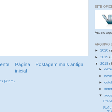
SITE OFIC
Assine aqu
ARQUIVO 
►
2020
(
►
2019
(
▼
2018
(
ente
Página
Postagem mais antiga
►
dez
inicial
►
nov
os (Atom)
►
outu
►
set
▼
ago
Prep
Refle
31