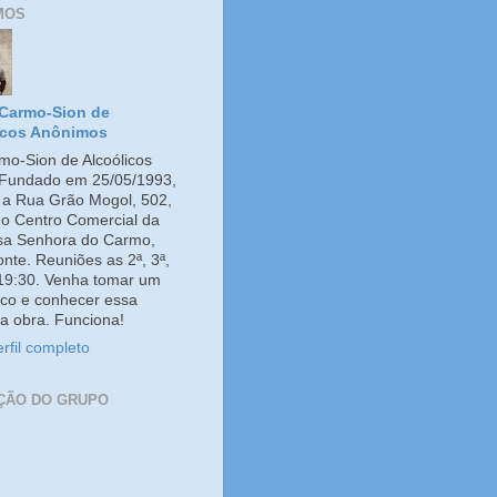
MOS
Carmo-Sion de
icos Anônimos
o-Sion de Alcoólicos
Fundado em 25/05/1993,
e a Rua Grão Mogol, 502,
no Centro Comercial da
ssa Senhora do Carmo,
onte. Reuniões as 2ª, 3ª,
 19:30. Venha tomar um
co e conhecer essa
a obra. Funciona!
rfil completo
ÇÃO DO GRUPO