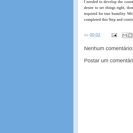
I needed to develop the coura
desire to set things right, th
required for true humility. Wi
completed this Step and contin
às
00:02
Nenhum comentário
Postar um comentár