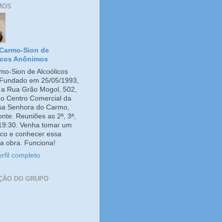
MOS
Carmo-Sion de
icos Anônimos
o-Sion de Alcoólicos
Fundado em 25/05/1993,
e a Rua Grão Mogol, 502,
no Centro Comercial da
ssa Senhora do Carmo,
onte. Reuniões as 2ª, 3ª,
 19:30. Venha tomar um
co e conhecer essa
a obra. Funciona!
rfil completo
ÇÃO DO GRUPO