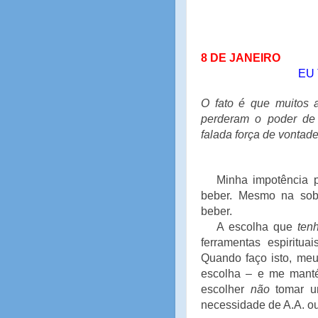
8 DE JANEIRO
EU
O fato é que muitos a
perderam o poder de
falada força de vontade
Minha impotência 
beber. Mesmo na sob
beber.
A escolha que
ten
ferramentas espiritu
Quando faço isto, meu
escolha – e me mant
escolher
não
tomar um
necessidade de A.A. o