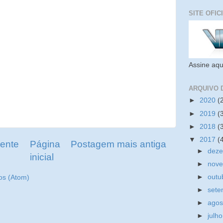
SITE OFIC
Assine aqu
ARQUIVO 
►
2020
(
►
2019
(
►
2018
(
▼
2017
(
ente
Página
Postagem mais antiga
►
dez
inicial
►
nov
►
outu
os (Atom)
►
set
►
ago
►
julh