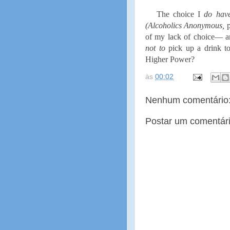
The choice I
do ha
(Alcoholics Anonymous,
of my lack of choice— 
not to
pick up a drink 
Higher Power?
às
00:02
Nenhum comentário
Postar um comentár