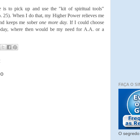
ve
is to pick up and use the "kit of spiritual tools"
p. 25). When I do that, my Higher Power relieves me
and keeps me sober
one more day.
If I could choose
today, where then would be my need for A.A. or a
:
io
FAÇA O SI
O segredo 