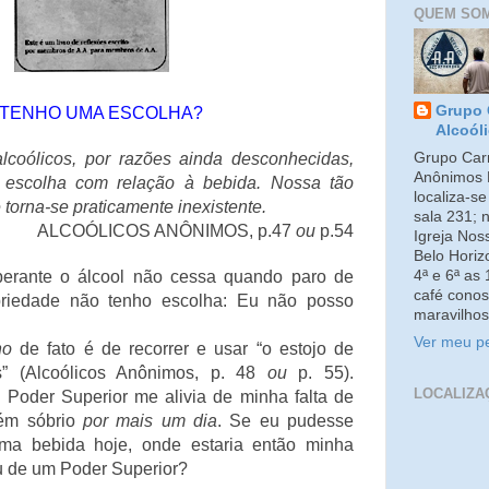
QUEM SO
Grupo 
 TENHO UMA ESCOLHA?
Alcoól
Grupo Carm
lcoólicos, por razões ainda desconhecidas,
Anônimos 
 escolha com relação à bebida. Nossa tão
localiza-s
 torna-se praticamente inexistente.
sala 231; 
ALCOÓLICOS ANÔNIMOS, p.47
ou
p.54
Igreja No
Belo Horiz
4ª e 6ª as
perante o álcool não cessa quando paro de
café conos
riedade não tenho escolha: Eu não posso
maravilhos
Ver meu pe
ho
de fato é de recorrer e usar “o estojo de
ais” (Alcoólicos Anônimos, p. 48
ou
p. 55).
LOCALIZA
 Poder Superior me alivia de minha falta de
ém sóbrio
por mais um dia
. Se eu pudesse
a bebida hoje, onde estaria então minha
u de um Poder Superior?