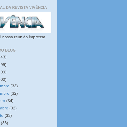
IAL DA REVISTA VIVÊNCIA
i nossa reunião impressa
DO BLOG
243)
399)
399)
400)
embro
(33)
embro
(32)
bro
(34)
embro
(32)
sto
(33)
o
(33)