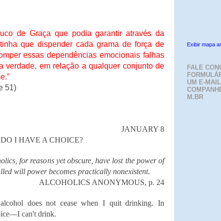
uco de Graça que podia garantir através da
 tinha que dispender cada grama de força de
Exibir mapa a
romper essas dependências emocionais falhas
na verdade, em relação a qualquer conjunto de
FALE CON
FORMULÁR
e.”
UM E-MAIL
e 51)
COMPANH
M.BR
JANUARY 8
DO I HAVE A CHOICE?
holics, for reasons yet obscure, have lost the power of
lled will power becomes practically nonexistent.
ALCOHOLICS ANONYMOUS, p. 24
alcohol does not cease when I quit drinking. In
oice—I can't drink.