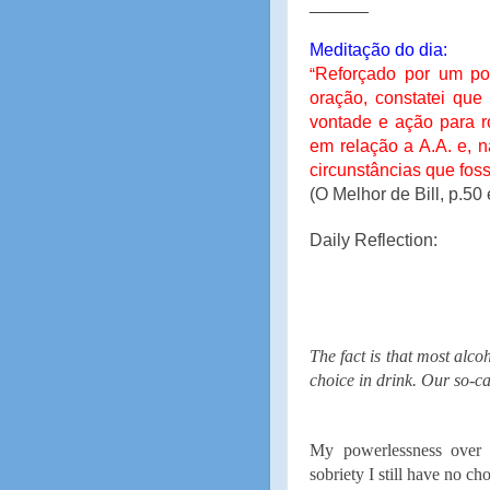
______
Meditação do dia:
Reforçado por um po
“
oração, constatei que
vontade e ação para 
em relação a A.A. e, 
circunstâncias que foss
(O Melhor de Bill, p.50 
Daily Reflection:
The fact is that most alco
choice in drink. Our so-ca
My powerlessness over 
sobriety I still have no ch