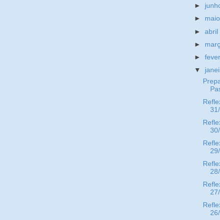
►
jun
►
mai
►
abri
►
mar
►
feve
▼
jane
Prep
Pa
Refle
31
Refle
30
Refle
29
Refle
28
Refle
27
Refle
26