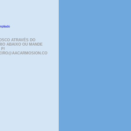
mpliado
OSCO ATRAVÉS DO
IO ABAIXO OU MANDE
 P/
EIRO@AACARMOSION.CO