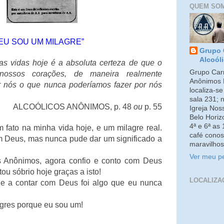
QUEM SO
EU SOU UM MILAGRE”
Grupo 
Alcoól
sas vidas hoje é a absoluta certeza de que o
Grupo Carm
nossos corações, de maneira realmente
Anônimos 
r nós o que nunca poderíamos fazer por nós
localiza-s
sala 231; 
ALCOÓLICOS ANÔNIMOS, p. 48
ou
p. 55
Igreja No
Belo Horiz
4ª e 6ª as
ato na minha vida hoje, e um milagre real.
café conos
m Deus, mas nunca pude dar um significado a
maravilhos
Ver meu pe
 Anônimos, agora confio e conto com Deus
ou sóbrio hoje graças a isto!
LOCALIZA
 a contar com Deus foi algo que eu nunca
agres porque eu sou um!