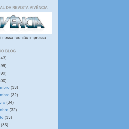
IAL DA REVISTA VIVÊNCIA
i nossa reunião impressa
DO BLOG
243)
399)
399)
400)
embro
(33)
embro
(32)
bro
(34)
embro
(32)
sto
(33)
o
(33)