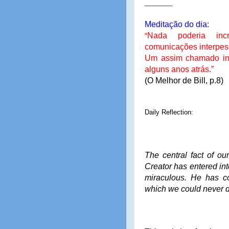
______
Meditação do dia:
Nada poderia inc
“
comunicações interpes
Um assim chamado inc
alguns anos atrás.”
(O Melhor de Bill, p.8)
Daily Reflection:
The central fact of our
Creator has entered int
miraculous. He has c
which we could never d