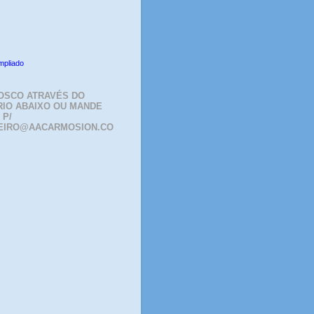
mpliado
OSCO ATRAVÉS DO
IO ABAIXO OU MANDE
 P/
EIRO@AACARMOSION.CO