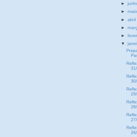
►
jun
►
mai
►
abri
►
mar
►
feve
▼
jane
Prep
Pa
Refle
31
Refle
30
Refle
29
Refle
28
Refle
27
Refle
26