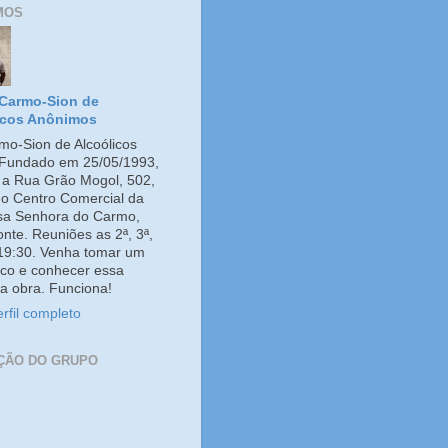
MOS
Carmo-Sion de
icos Anônimos
o-Sion de Alcoólicos
Fundado em 25/05/1993,
e a Rua Grão Mogol, 502,
no Centro Comercial da
ssa Senhora do Carmo,
onte. Reuniões as 2ª, 3ª,
 19:30. Venha tomar um
co e conhecer essa
a obra. Funciona!
rfil completo
ÇÃO DO GRUPO