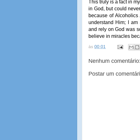
This truly is a fact in m
in God, but could never 
because of Alcoholics
understand Him; I am s
and rely on God was s
believe in miracles be
às
00:01
Nenhum comentário
Postar um comentár