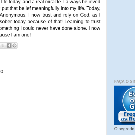
y life today, and a real miracle. I always believed
put that belief meaningfully into my life. Today,
 Anonymous, I now trust and rely on God, as I
ober today because of that! Learning to trust
omething I could never have done alone.
I now
cause I am one!
:
io
FAÇA O SI
O segredo 