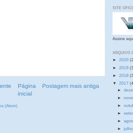
SITE OFIC
Assine aqu
ARQUIVO 
►
2020
(
►
2019
(
►
2018
(
▼
2017
(
ente
Página
Postagem mais antiga
►
dez
inicial
►
nov
►
outu
os (Atom)
►
set
►
ago
►
julh