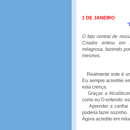
1 DE JANEIRO
“
O fato central de nos
Criador entrou em 
milagrosa, fazendo po
mesmos.
Realmente este é um f
Eu sempre acreditei e
esta crença.
Graças a Alcoólicos
como eu O entendo: est
Aprender a confiar e
poderia fazer sozinho.
Agora acredito em mil