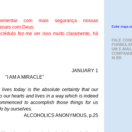
rementar com mais segurança nossas
soais com Deus.
Exibir mapa a
rédulo fez-me ver isso muito claramente, há
FALE CON
FORMULÁR
UM E-MAIL
COMPANH
M.BR
JANUARY 1
"I AM A MIRACLE"
 lives today is the absolute certainty that our
o our hearts and lives in a way which is indeed
ommenced to accomplish those things for us
o by ourselves.
ALCOHOLICS ANONYMOUS, p.25