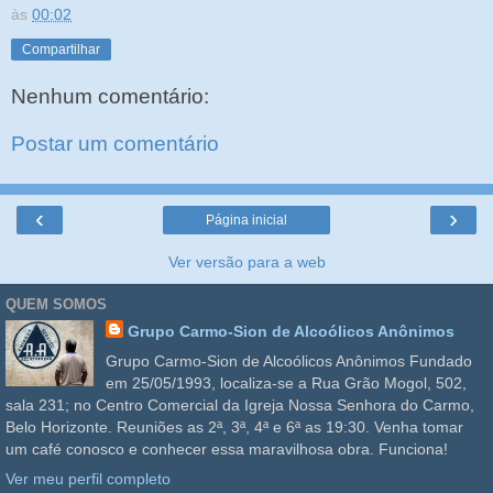
às
00:02
Compartilhar
Nenhum comentário:
Postar um comentário
‹
›
Página inicial
Ver versão para a web
QUEM SOMOS
Grupo Carmo-Sion de Alcoólicos Anônimos
Grupo Carmo-Sion de Alcoólicos Anônimos Fundado
em 25/05/1993, localiza-se a Rua Grão Mogol, 502,
sala 231; no Centro Comercial da Igreja Nossa Senhora do Carmo,
Belo Horizonte. Reuniões as 2ª, 3ª, 4ª e 6ª as 19:30. Venha tomar
um café conosco e conhecer essa maravilhosa obra. Funciona!
Ver meu perfil completo