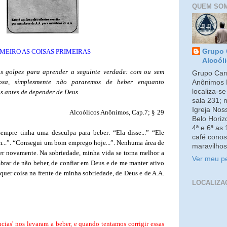
QUEM SO
IMEIRO AS COISAS PRIMEIRAS
Grupo 
Alcoól
os golpes para aprender a seguinte verdade: com ou sem
Grupo Carm
sa, simplesmente não pararemos de beber enquanto
Anônimos 
localiza-s
s antes de depender de Deus
.
sala 231; 
Igreja No
Alcoólicos Anônimos, Cap.7; §
29
Belo Horiz
4ª e 6ª as
sempre tinha uma desculpa para beber: “Ela disse...” “Ele
café conos
em...”. “Consegui um bom emprego hoje...”. Nenhuma área de
maravilhos
er novamente. Na sobriedade, minha vida se torna melhor a
Ver meu pe
rar de não beber, de confiar em Deus e de me manter ativo
uer coisa na frente de minha sobriedade, de Deus e de A.A.
LOCALIZA
cias' nos levaram a beber, e quando tentamos corrigir essas