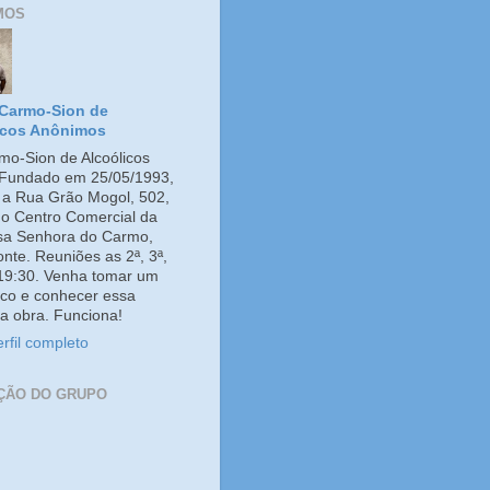
MOS
Carmo-Sion de
icos Anônimos
o-Sion de Alcoólicos
Fundado em 25/05/1993,
e a Rua Grão Mogol, 502,
no Centro Comercial da
ssa Senhora do Carmo,
onte. Reuniões as 2ª, 3ª,
 19:30. Venha tomar um
co e conhecer essa
a obra. Funciona!
rfil completo
ÇÃO DO GRUPO