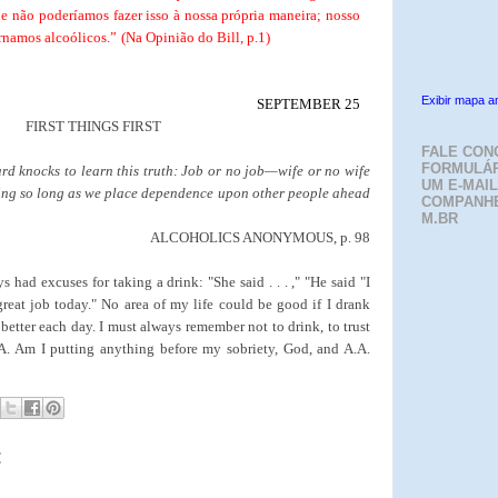
e não poderíamos fazer isso à nossa própria maneira; nosso
ornamos alcoólicos.”
(Na Opinião do Bill, p.1)
Exibir mapa a
SEPTEMBER 25
FIRST THINGS FIRST
FALE CON
FORMULÁR
rd knocks to learn this truth: Job or no job—wife or no wife
UM E-MAIL
ing so long as we place dependence upon other people ahead
COMPANH
M.BR
ALCOHOLICS ANONYMOUS, p. 98
 had excuses for taking a drink: "She said . . . ," "He said "I
 great job today." No area of my life could be good if I drank
 better each day. I must always remember not to drink, to trust
.A. Am I putting anything before my sobriety, God, and A.A.
: