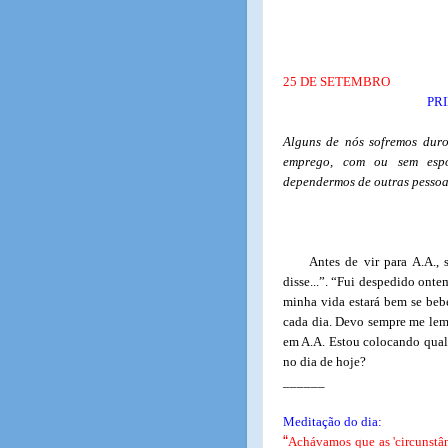
25 DE SETEMBRO
PR
Alguns de nós sofremos dur
emprego, com ou sem espo
dependermos de outras pessoa
Antes de vir para A.A., 
disse...”. “Fui despedido ont
minha vida estará bem se beb
cada dia. Devo sempre me lemb
em A.A. Estou colocando qualq
no dia de hoje?
______
Meditação do dia:
“
Achávamos que as 'circunstân