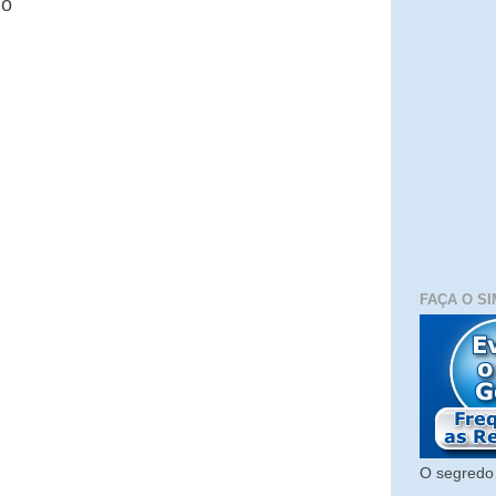
io
FAÇA O SI
O segredo 