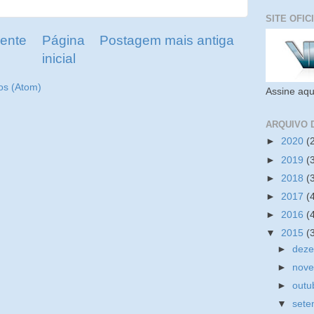
SITE OFIC
ente
Página
Postagem mais antiga
inicial
os (Atom)
Assine aqu
ARQUIVO 
►
2020
(
►
2019
(
►
2018
(
►
2017
(
►
2016
(
▼
2015
(
►
dez
►
nov
►
outu
▼
set