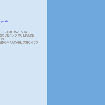
mpliado
OSCO ATRAVÉS DO
IO ABAIXO OU MANDE
 P/
EIRO@AACARMOSION.CO