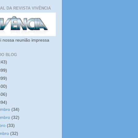
IAL DA REVISTA VIVÊNCIA
i nossa reunião impressa
DO BLOG
243)
399)
399)
400)
406)
394)
embro
(34)
embro
(32)
bro
(33)
embro
(32)