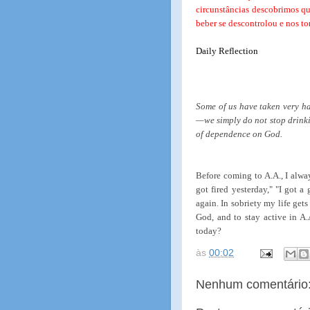
circunstâncias descobrimos qu
beber se descontrolou e nos t
Daily Reflection
Some of us have taken very ha
—we simply do not stop drink
of dependence on God.
Before coming to A.A., I always
got fired yesterday," "I got a
again. In sobriety my life gets
God, and to stay active in A
today?
às
00:02
Nenhum comentário