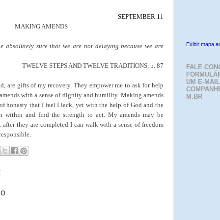
SEPTEMBER 11
MAKING AMENDS
Exibir mapa a
be absolutely sure that we are not delaying because we are
TWELVE STEPS AND TWELVE TRADITIONS, p. 87
FALE CON
FORMULÁR
UM E-MAIL
id, are gifts of my recovery. They empower me to ask for help
COMPANH
 amends with a sense of dignity and humility. Making amends
M.BR
f honesty that I feel I lack, yet with the help of God and the
ch within and find the strength to act. My amends may be
t after they are completed I can walk with a sense of freedom
responsible.
:
io