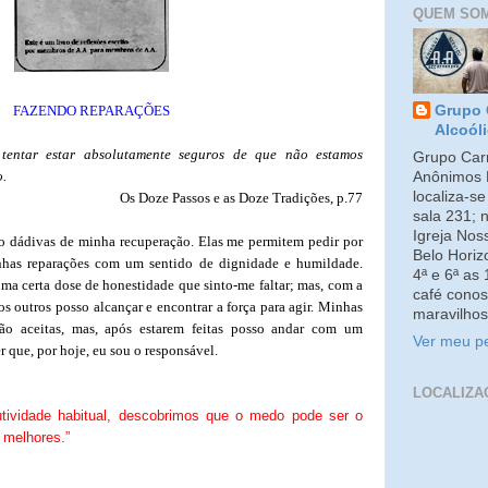
QUEM SO
FAZENDO REPARAÇÕES
Grupo 
Alcoól
tentar estar absolutamente seguros de que não estamos
Grupo Carm
.
Anônimos 
localiza-s
Os Doze Passos e as Doze Tradições, p.77
sala 231; 
Igreja No
ão dádivas de minha recuperação. Elas me permitem pedir por
Belo Horiz
inhas reparações com um sentido de dignidade e humildade.
4ª e 6ª as
uma certa dose de honestidade que sinto-me faltar; mas, com a
café conos
s outros posso alcançar e encontrar a força para agir. Minhas
maravilhos
ão aceitas, mas, após estarem feitas posso andar com um
Ver meu pe
r que, por hoje, eu sou o responsável.
LOCALIZA
utividade habitual, descobrimos que o medo pode ser o
 melhores.”