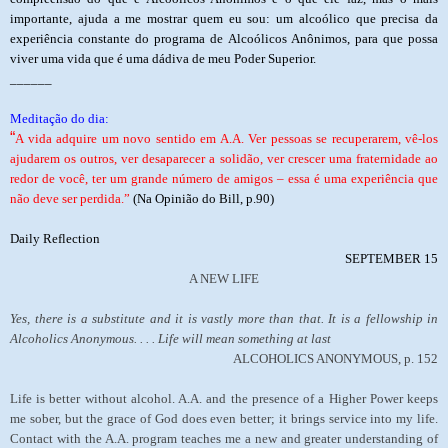
importante, ajuda a me mostrar quem eu sou: um alcoólico que precisa da
experiência constante do programa de Alcoólicos Anônimos, para que possa
viver uma vida que é uma dádiva de meu Poder Superior.
______
Meditação do dia:
“
A vida adquire um novo sentido em A.A. Ver pessoas se recuperarem, vê-los
ajudarem os outros, ver desaparecer a solidão, ver crescer uma fraternidade ao
redor de você, ter um grande número de amigos – essa é uma experiência que
não deve ser perdida.”
(Na Opinião do Bill, p.90)
Daily Reflection
SEPTEMBER 15
A NEW LIFE
Yes, there is a substitute and it is vastly more than that. It is a fellowship in
Alcoholics Anonymous. . . . Life will mean something at last
ALCOHOLICS ANONYMOUS, p. 152
Life is better without alcohol. A.A. and the presence of a Higher Power keeps
me sober, but the grace of God does even better; it brings service into my life.
Contact with the A.A. program teaches me a new and greater understanding of