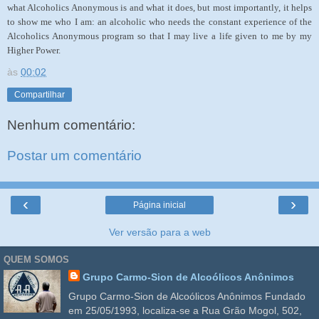
what Alcoholics Anonymous is and what it does, but most importantly, it helps
to show me who I am: an alcoholic who needs the constant experience of the
Alcoholics Anonymous program so that I may live a life given to me by my
Higher Power.
às
00:02
Compartilhar
Nenhum comentário:
Postar um comentário
‹
›
Página inicial
Ver versão para a web
QUEM SOMOS
Grupo Carmo-Sion de Alcoólicos Anônimos
Grupo Carmo-Sion de Alcoólicos Anônimos Fundado
em 25/05/1993, localiza-se a Rua Grão Mogol, 502,