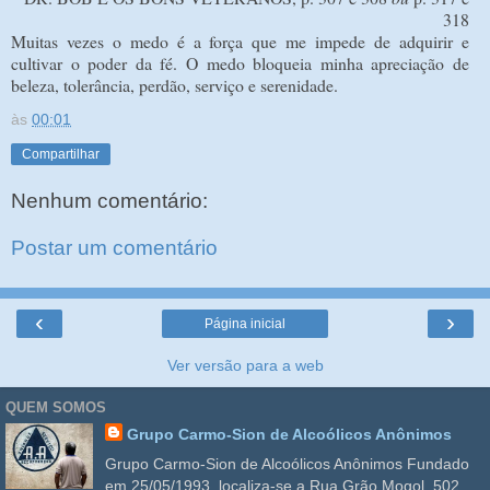
318
Muitas vezes o medo é a força que me impede de adquirir e
cultivar o poder da fé. O medo bloqueia minha apreciação de
beleza, tolerância, perdão, serviço e serenidade.
às
00:01
Compartilhar
Nenhum comentário:
Postar um comentário
‹
›
Página inicial
Ver versão para a web
QUEM SOMOS
Grupo Carmo-Sion de Alcoólicos Anônimos
Grupo Carmo-Sion de Alcoólicos Anônimos Fundado
em 25/05/1993, localiza-se a Rua Grão Mogol, 502,