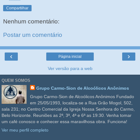
Compartilhar
Nenhum comentário:
Postar um comentário
‹
›
Página inicial
Ver versão para a web
QUEM SOMOS
Grupo Carmo-Sion de Alcoólicos Anônimos
Grupo Carmo-Sion de Alcoólicos Anônimos Fundado
em 25/05/1993, localiza-se a Rua Grão Mogol, 502,
sala 231; no Centro Comercial da Igreja Nossa Senhora do Carmo,
Belo Horizonte. Reuniões as 2ª, 3ª, 4ª e 6ª as 19:30. Venha tomar
um café conosco e conhecer essa maravilhosa obra. Funciona!
Ver meu perfil completo