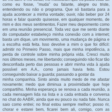
como eu fosse, "muda" ou falante, alegre ou triste,
entendendo ou não o programa. Que só bastaria para a
ajuda acontecer a minha vontade; ouvir, não beber por 24
horas e falar quando quisesse, em qualquer momento, de
mim e dos meus sentimentos. Fazer meu depoimento como
em uma reunião presencial. Toda vez que me sento diante
do computador estabeleço minha conexão com a internet;
basta um dique, um movimento, uma mudança de página e
a escolha está feita. Isso devolve a mim o que foi difícil:
admitir no Primeiro Passo, mais que minha impotência, a
perda de controle sobre minha própria vida. Cresci muito
nos últimos meses, me libertando; conseguindo não ficar tão
desconfiada perto das pessoas e abrir minha vida à ajuda
possível em A.A., como jamais havia feito. Estou
conseguindo baixar a guarda; passando a gostar da
minha companhia. Sinto ainda muito medo de me afastar
novamente; medo que diminua a proximidade que hoje
compartilho. Minha esperança se renova a cada reunião, a
cada mensagem lida na lista e a cada entrada e conversa
no chat do AABR, ainda que eu pouco ou nada fale. Nunca
saio como entrei; no final estou sempre melhor; posso rir,
chorar e estarei bem, ficarei bem ali, comigo, com as