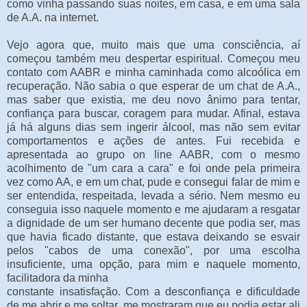
como vinha passando suas noites, em casa, e em uma sala
de A.A. na internet.
Vejo agora que, muito mais que uma consciência, aí
começou também meu despertar espiritual. Começou meu
contato com AABR e minha caminhada como alcoólica em
recuperação. Não sabia o que esperar de um chat de A.A.,
mas saber que existia, me deu novo ânimo para tentar,
confiança para buscar, coragem para mudar. Afinal, estava
já há alguns dias sem ingerir álcool, mas não sem evitar
comportamentos e ações de antes. Fui recebida e
apresentada ao grupo on line AABR, com o mesmo
acolhimento de "um cara a cara" e foi onde pela primeira
vez como AA, e em um chat, pude e consegui falar de mim e
ser entendida, respeitada, levada a sério. Nem mesmo eu
conseguia isso naquele momento e me ajudaram a resgatar
a dignidade de um ser humano decente que podia ser, mas
que havia ficado distante, que estava deixando se esvair
pelos "cabos de uma conexão", por uma escolha
insuficiente, uma opção, para mim e naquele momento,
facilitadora da minha
constante insatisfação. Com a desconfiança e dificuldade
de me abrir e me soltar, me mostraram que eu podia estar ali