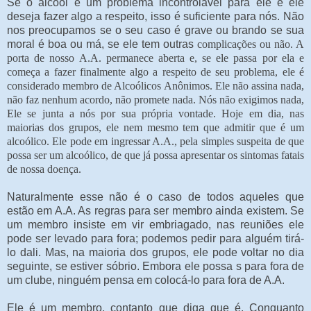
Se o álcool é um problema incontrolável para ele e ele
deseja fazer algo a respeito, isso é suficiente para nós. Não
nos preocupamos se o seu caso é grave ou brando se sua
moral é boa ou má, se ele tem outras
complicações ou não. A
porta de nosso A.A. permanece aberta e, se ele passa por ela e
começa a fazer finalmente algo a respeito de seu problema, ele é
considerado membro de Alcoólicos Anônimos. Ele não assina nada,
não faz nenhum acordo, não promete nada. Nós não exigimos nada,
Ele se junta a nós por sua própria vontade. Hoje em dia, nas
maiorias dos grupos, ele nem mesmo tem que admitir que é um
alcoólico. Ele pode em ingressar A.A., pela simples suspeita de que
possa ser um alcoólico, de que já possa apresentar os sintomas fatais
de nossa doença.
Naturalmente esse não é o caso de todos aqueles que
estão em A.A. As regras para ser membro ainda existem. Se
um membro insiste em vir embriagado, nas reuniões ele
pode ser levado para fora; podemos pedir para alguém tirá-
lo dali. Mas, na maioria dos grupos, ele pode voltar no dia
seguinte, se estiver sóbrio. Embora ele possa s para fora de
um clube, ninguém pensa em colocá-lo para fora de A.A.
Ele é um membro, contanto que diga que é. Conquanto