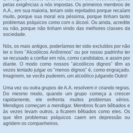
pelas exigências a nós impostas. Os primeiros membros de
A.A., em sua maioria, teriam sido rejeitados porque recaíam
muito, porque sua moral era péssima, porque tinham tanto
problemas psíquicos como com o álcool. Ou ainda, acredite
ou não, porque não tinham vindo das melhores classes da
sociedade.
Nós, os mais antigos, poderíamos ter sido excluídos por não
ler o livro "Alcoólicos Anônimos" ou por nosso padrinho ter
se recusado a confiar em nós, como candidatos, e assim por
diante. O modo como nossos "alcoólicos dignos" têm as
vezes tentado julgar os "menos dignos" é, como engraçado.
Imaginem, se vocês puderem, um alcoólico julgando Outro!
Uma vez ou outra grupos de A.A. resolvem ir criando regras.
Do mesmo modo, quando um grupo começa a crescer
rapidamente, ele enfrenta muitos problemas sérios.
Mendigos começam a mendigar. Membros ficam bêbados e
às vezes levam outros, a ficarem bêbados como eles. Os
que têm problemas psíquicos caem em depressão ou
agridem os companheiros.