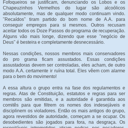
Fofoqueiros se justificam, denunciando os Lobos e os
Chapeuzinhos Vermelhos do lugar são alcoólicos
absolutamente, mas de qualquer modo continuam vindo.
"Recaídos" tiram partido do bom nome de A.A. para
conseguir empregos para si mesmos. Outros recusam
aceitar todos os Doze Passos do programa de recuperação.
Alguns vão mais longe, dizendo que esse "negócio de
Deus" é besteira e completamente desnecessário.
Nessas condições, nossos membros mais conservadores
do pro grama ficam assustados. Essas condições
assustadoras devem ser controladas, eles acham, de outro
modo A.A. certamente ir ruína total. Eles vêem com alarme
para o bem do movimento!
A essa altura o grupo entra na fase dos regulamentos e
regras. Atas de Constituição, estatutos e regras para ser
membros são emitidas, e a autoridade é garantida aos
comitês para que filtrem os nomes dos indesejáveis e
disciplinem os violadores. Então os mais antigos do grupo,
agora revestidos de autoridade, começam a se ocupar. Os
desobedientes são jogados para fora, na desgraça. Os
respeitáveis intrometidos atiram pedras nos pecadores.