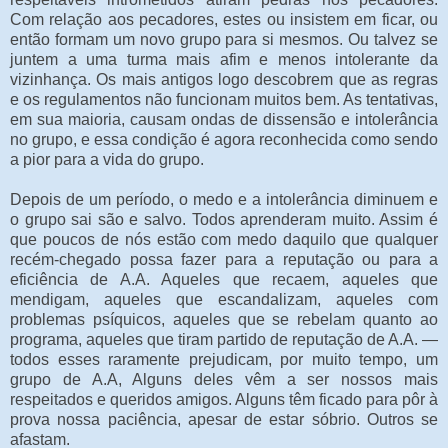
Com relação aos pecadores, estes ou insistem em ficar, ou
então formam um novo grupo para si mesmos. Ou talvez se
juntem a uma turma mais afim e menos intolerante da
vizinhança. Os mais antigos logo descobrem que as regras
e os regulamentos não funcionam muitos bem. As tentativas,
em sua maioria, causam ondas de dissensão e intolerância
no grupo, e essa condição é agora reconhecida como sendo
a pior para a vida do grupo.
Depois de um período, o medo e a intolerância diminuem e
o grupo sai são e salvo. Todos aprenderam muito. Assim é
que poucos de nós estão com medo daquilo que qualquer
recém-chegado possa fazer para a reputação ou para a
eficiência de A.A. Aqueles que recaem, aqueles que
mendigam, aqueles que escandalizam, aqueles com
problemas psíquicos, aqueles que se rebelam quanto ao
programa, aqueles que tiram partido de reputação de A.A. —
todos esses raramente prejudicam, por muito tempo, um
grupo de A.A, Alguns deles vêm a ser nossos mais
respeitados e queridos amigos. Alguns têm ficado para pôr à
prova nossa paciência, apesar de estar sóbrio. Outros se
afastam.