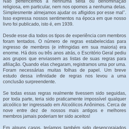
Não pertencemos a nenhuma seita ou denominação
religiosa, em particular, nem nos opomos a nenhuma delas.
Simplesmente almejamos ajudar os afligidos por esse mal".
Isso expressa nossos sentimentos na época em que nosso
livro foi publicado, isto é, em 1939.
Desde esse dia todos os tipos de experiência com membros
foram tentados. O número de regras estabelecidas para
ingresso de membros (e infringidas em sua maioria) era
enorme. Há dois ou três anos atrás, o Escritório Geral pediu
aos grupos que enviassem as listas de suas regras para
afiliação. Quando elas chegaram, registramos uma por uma.
Foram necessárias muitas folhas de papel. Um breve
estudo dessa infinidade de regras nos levou a uma
conclusão surpreendente.
Se todas essas regras realmente tivessem sido seguidas,
por toda parte, teria sido praticamente impossível qualquer
alcoólico ter ingressado em Alcoólicos Anônimos. Cerca de
nove entre dez de nossos mais antigos e melhores
membros jamais poderiam ter sido aceitos!
Em alguns casos, teríamos também sido desencorajados