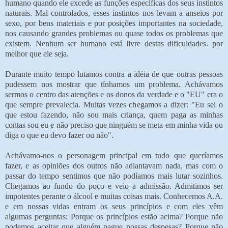
humano quando ele excede as funções específicas dos seus instintos
naturais. Mal controlados, esses instintos nos levam a anseios por
sexo, por bens materiais e por posições importantes na sociedade,
nos causando grandes problemas ou quase todos os problemas que
existem. Nenhum ser humano está livre destas dificuldades. por
melhor que ele seja.
Durante muito tempo lutamos contra a idéia de que outras pessoas
pudessem nos mostrar que tínhamos um problema. Achávamos
sermos o centro das atenções e os donos da verdade e o "EU" era o
que sempre prevalecia. Muitas vezes chegamos a dizer: "Eu sei o
que estou fazendo, não sou mais criança, quem paga as minhas
contas sou eu e não preciso que ninguém se meta em minha vida ou
diga o que eu devo fazer ou não".
Achávamo-nos o personagem principal em tudo que queríamos
fazer, e as opiniões dos outros não adiantavam nada, mas com o
passar do tempo sentimos que não podíamos mais lutar sozinhos.
Chegamos ao fundo do poço e veio a admissão. Admitimos ser
impotentes perante o álcool e muitas coisas mais. Conhecemos A.A.
e em nossas vidas entram os seus princípios e com eles vêm
algumas perguntas: Porque os princípios estão acima? Porque não
podemos aceitar que alguém pague nossas despesas? Porque não