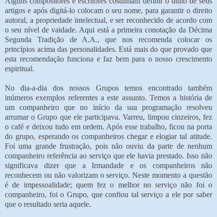
Alguns compositores e escritores costumam definir o título de seus
artigos e após digitá-lo colocam o seu nome, para garantir o direito
autoral, a propriedade intelectual, e ser reconhecido de acordo com
o seu nível de vaidade. Aqui está a primeira conotação da Décima
Segunda Tradição de A.A., que nos recomenda colocar os
princípios acima das personalidades. Está mais do que provado que
esta recomendação funciona e faz bem para o nosso crescimento
espiritual.
No dia-a-dia dos nossos Grupos temos encontrado também
inúmeros exemplos referentes a este assunto. Temos a história de
um companheiro que no início da sua programação resolveu
arrumar o Grupo que ele participava. Varreu, limpou cinzeiros, fez
o café e deixou tudo em ordem. Após esse trabalho, ficou na porta
do grupo, esperando os companheiros chegar e elogiar tal atitude.
Foi uma grande frustração, pois não ouviu da parte de nenhum
companheiro referência ao serviço que ele havia prestado. Isso não
significava dizer que a Irmandade e os companheiros não
reconhecem ou não valorizam o serviço. Neste momento a questão
é de impessoalidade; quem fez o melhor no serviço não foi o
companheiro, foi o Grupo, que confiou tal serviço a ele por saber
que o resultado seria aquele.