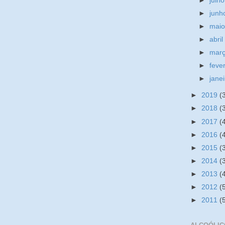
►
julh
►
jun
►
mai
►
abri
►
mar
►
feve
►
jane
►
2019
(
►
2018
(
►
2017
(
►
2016
(
►
2015
(
►
2014
(
►
2013
(
►
2012
(
►
2011
(