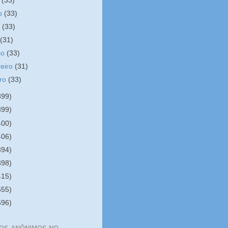
o
(33)
ho
(33)
o
(33)
l
(31)
ço
(33)
reiro
(31)
iro
(33)
399)
399)
400)
406)
394)
398)
415)
555)
596)