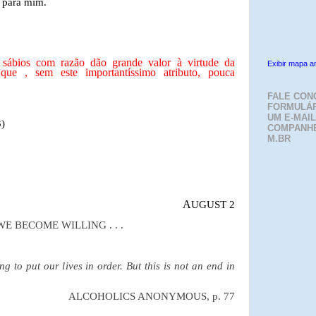
 para mim.
sábios com razão dão grande valor à virtude da
Exibir mapa a
que , sem este importantíssimo atributo, pouca
FALE CON
FORMULÁR
UM E-MAIL
3)
COMPANH
M.BR
A
UGUST 2
WE BECOME WILLING . . .
g to put our lives in order. But this is not an end in
ALCOHOLICS ANONYMOUS, p. 77