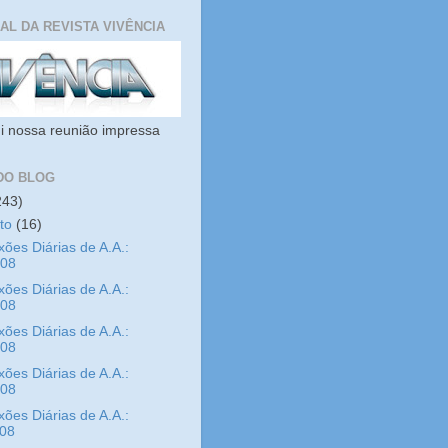
IAL DA REVISTA VIVÊNCIA
i nossa reunião impressa
DO BLOG
243)
sto
(16)
xões Diárias de A.A.:
/08
xões Diárias de A.A.:
/08
xões Diárias de A.A.:
/08
xões Diárias de A.A.:
/08
xões Diárias de A.A.:
/08