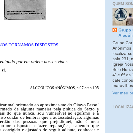
QUEM SO
Grupo 
Alcoól
Grupo Carm
NOS TORNAMOS DISPOSTOS...
Anônimos 
localiza-s
sala 231; 
entando por em ordem nossas vidas.
Igreja No
Belo Horiz
 si.
4ª e 6ª as
café conos
maravilhos
ALCOÓLICOS ANÔNIMOS, p.97
ou
p.105
Ver meu pe
icar mal orientado ao aproximar-me do Oitavo Passo!
LOCALIZA
formado de alguma maneira pela prática do Sexto e
ais do que nunca, sou vulnerável ao egoísmo e à
iso cuidar de lembrar que a autossatisfação, algumas
perdão das pessoas que prejudiquei, não é meu
rno-me disposto a fazer reparações, sabendo que
u corrigido e ajustado de seguir adiante, conhecer e