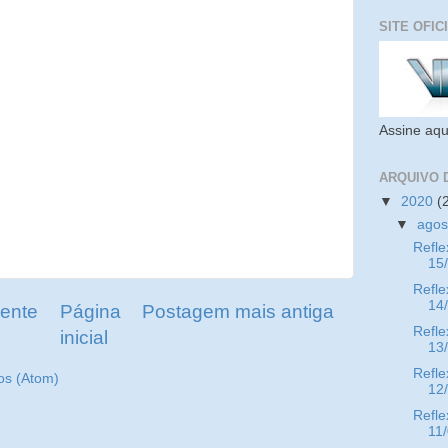
SITE OFIC
Assine aqu
ARQUIVO 
▼
2020
(
▼
ago
Refle
15
Refle
14
ente
Página
Postagem mais antiga
Refle
inicial
13
Refle
os (Atom)
12
Refle
11