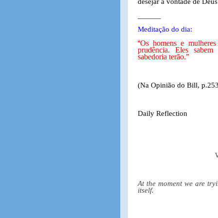
desejar a vontade de Deus
______
Meditação do dia:
Os homens e mulheres 
“
prudência. Eles sabem 
sabedoria terão.”
(Na Opinião do Bill, p.25
Daily Reflection
At the moment we are tryin
itself.