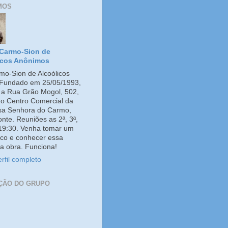
MOS
Carmo-Sion de
icos Anônimos
o-Sion de Alcoólicos
Fundado em 25/05/1993,
e a Rua Grão Mogol, 502,
no Centro Comercial da
ssa Senhora do Carmo,
onte. Reuniões as 2ª, 3ª,
 19:30. Venha tomar um
co e conhecer essa
a obra. Funciona!
rfil completo
ÇÃO DO GRUPO