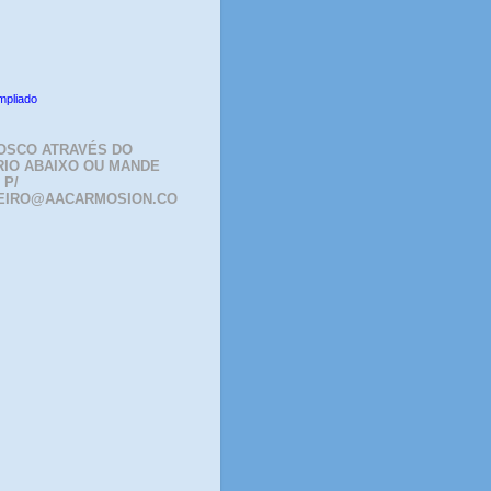
mpliado
OSCO ATRAVÉS DO
IO ABAIXO OU MANDE
 P/
EIRO@AACARMOSION.CO