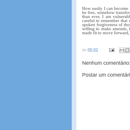
How easily I can become m
be free, somehow transfo
than ever, I am vulnerab
careful to remember that 
spoken forgiveness of tho
willing to make amends, 
made fit to move forward,
às
00:02
Nenhum comentário
Postar um comentár