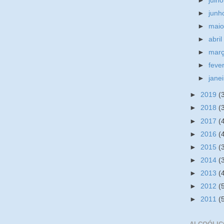
►
julh
►
jun
►
mai
►
abri
►
mar
►
feve
►
jane
►
2019
(
►
2018
(
►
2017
(
►
2016
(
►
2015
(
►
2014
(
►
2013
(
►
2012
(
►
2011
(