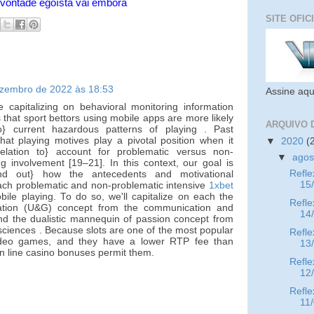
 vontade egoísta vai embora
SITE OFIC
ezembro de 2022 às 18:53
Assine aqu
 capitalizing on behavioral monitoring information
es that sport bettors using mobile apps are more likely
ARQUIVO 
to} current hazardous patterns of playing . Past
at playing motives play a pivotal position when it
▼
2020
(
elation to} account for problematic versus non-
▼
ago
ng involvement [19–21]. In this context, our goal is
Refle
ind out} how the antecedents and motivational
15
ach problematic and non-problematic intensive
1xbet
bile playing. To do so, we'll capitalize on each the
Refle
cation (U&G) concept from the communication and
14
d the dualistic mannequin of passion concept from
sciences . Because slots are one of the most popular
Refle
ideo games, and they have a lower RTP fee than
13
on line casino bonuses permit them.
Refle
12
Refle
11