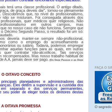
os possam contratar funcionários especializados.
is terá uma classe profissional. O antigo ditado,
graça, de graça deveis dar”, tornou-se plenamente
 Descobrimos que, no nível do profissionalismo,
ade não se misturam. Foi conseguida através dos
rofissionais, quer médicos quer religiosos. Não
profissionalismo em outros campos, mas
 que no nosso caso ele não funciona. Sempre que
ar o Décimo Segundo Passo, o resultado foi um só:
fraudado.
deveria manter-se sempre não-profissional.
alismo como o emprego do aconselhamento a
honorários ou salário. Todavia, podemos empregar
enhar aquelas funções para as quais, em outras
os quer contratar não-alcoólicos. Tais serviços
m recompensados. Mas nosso trabalho habitual de
e A.A. jamais deve ser pago.
(Os Doze Passos e as Doze
FAÇA O SI
O OITAVO CONCEITO
rincipais planejadores e administradores das
finanças. Eles detêm a supervisão e a custódia dos
s em separado e dos serviços permanentes,
e seu poder de eleger todos os diretores destas
A OITAVA PROMESSA
O segredo 