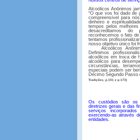
nossos centros de serviç
Alcoólicos Anônimos jama
“O que vos foi dado de 
compreensível para nós.
dinheiro e espiritualid
tempos pelos melhores p
desacreditamos do 
reconhecemos o fato de
tentamos profissionaliz
nosso objetivo único foi 
Alcoólicos Anônimos 
Definimos profission
alcoólicos em troca de 
alcoólicos para desemp
circunstâncias, teríam
especiais podem ser be
Décimo Segundo Passo d
Tradições, p.151 e p.173)
Os custódios são os p
diretrizes gerais e das 
serviços incorporado
exercendo-as através d
entidades.