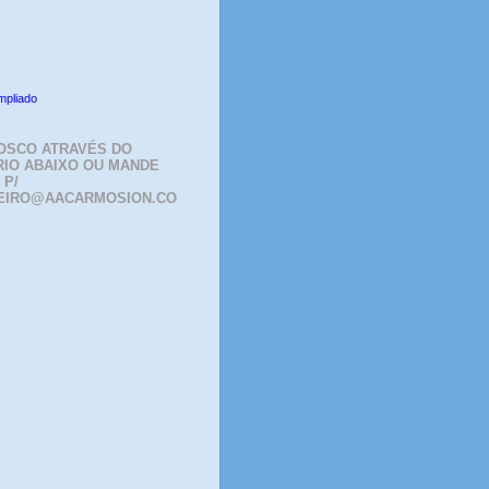
mpliado
OSCO ATRAVÉS DO
IO ABAIXO OU MANDE
 P/
EIRO@AACARMOSION.CO