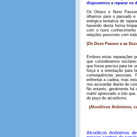
dispusemos a reparar os d
Os Oitavo e Nono Passos
olhamos para o passado e 
enérgica tentativa de repar
havendo desta forma limpa
com o novo conhecimento
relações possíveis com to
(Os Doze Passos e as Doze
Embora estas reparações po
que consideramos esclarec
que fosse preciso para ter 
força e a orientação para 
consequências pessoais. 
enfrentar a cadeia, mas es
nos acovardar diante de coi
No entanto, geralmente há 
mártir apressado e tolo que,
do poço do alcoolismo.
(Alcoólicos Anônimos, ca
Alcoólicos Anônimos de