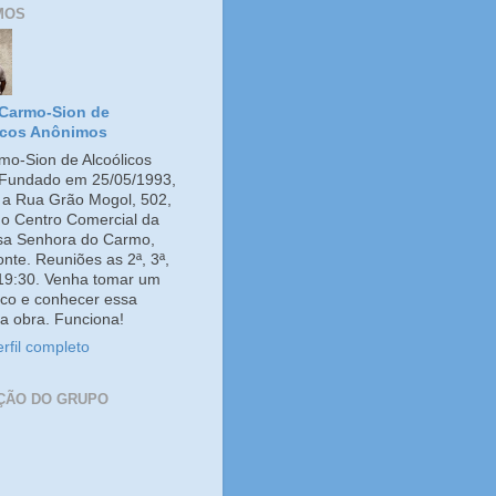
MOS
Carmo-Sion de
icos Anônimos
o-Sion de Alcoólicos
Fundado em 25/05/1993,
e a Rua Grão Mogol, 502,
no Centro Comercial da
ssa Senhora do Carmo,
onte. Reuniões as 2ª, 3ª,
 19:30. Venha tomar um
co e conhecer essa
a obra. Funciona!
rfil completo
ÇÃO DO GRUPO