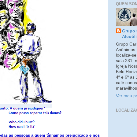
QUEM SO
Grupo 
Alcoól
Grupo Carm
Anônimos 
localiza-s
sala 231; 
Igreja No
Belo Horiz
4ª e 6ª as
café conos
maravilhos
Ver meu pe
LOCALIZA
odas as pessoas a quem tínhamos prejudicado e nos