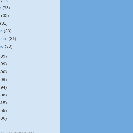
o
(33)
ho
(33)
o
(33)
l
(31)
ço
(33)
reiro
(31)
iro
(33)
399)
399)
400)
406)
394)
398)
415)
555)
596)