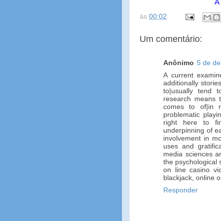
A
às
00:02
Um comentário:
Anônimo
5 de d
A current examine
additionally stori
to|usually tend 
research means th
comes to of|in r
problematic playi
right here to f
underpinning of e
involvement in mo
uses and gratifi
media sciences an
the psychological 
on line casino v
blackjack, online 
Responder