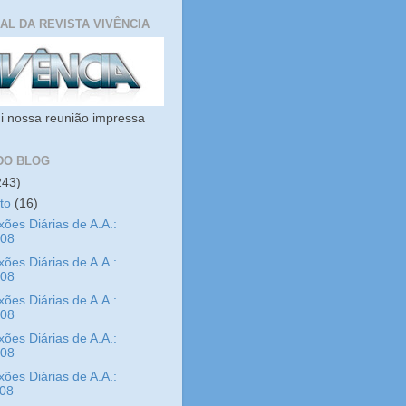
IAL DA REVISTA VIVÊNCIA
i nossa reunião impressa
DO BLOG
243)
sto
(16)
xões Diárias de A.A.:
/08
xões Diárias de A.A.:
/08
xões Diárias de A.A.:
/08
xões Diárias de A.A.:
/08
xões Diárias de A.A.:
/08