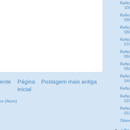
Refle
10
Refle
09
Refle
08
Refle
07
Refle
06
Refle
05
Refle
ente
Página
Postagem mais antiga
04
inicial
Refle
Refle
02
os (Atom)
Refle
01
Oitav