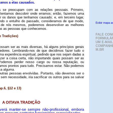
anos a elas causados.
 se preocupam com as relações pessoais. Primeiro,
tentamos descobrir onde erramos; então, fazemos uma
ar os danos que tenhamos causado; e, em terceiro lugar,
ndo o entulho do passado, consideramos de que modo,
Exibir mapa a
 de nós mesmos, poderemos desenvolver as melhores
das as pessoas que conhecemos.
FALE CON
 Tradições)
FORMULÁR
UM E-MAIL
COMPANH
ssam ser as mais diversas, há alguns princípios gerais
M.BR
edores. Lembrando-nos de que decidimos fazer tudo o
uma experiência espiritual, pedindo que nos sejam dadas a
fazer a coisa certa, não importando quais possam ser as
Podemos perder nosso cargo ou nossa reputação, ou
tamos prontos para tudo. Precisamos estar. Não podemos
sa alguma.
outras pessoas envolvidas. Portanto, não devemos ser o
 sem necessidade, iria sacrificar os outros para se salvar
p.6, §12 e 13)
A OITAVA TRADIÇÃO
verá manter-se sempre não-profissional, embora