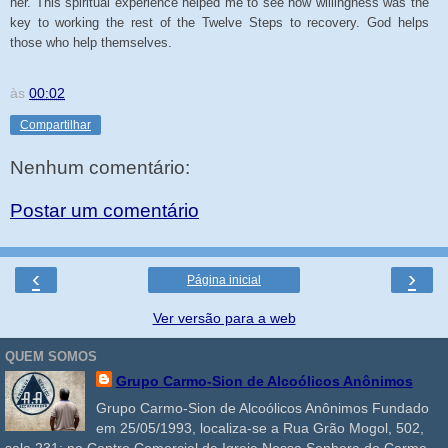
her. This spiritual experience helped me to see how willingness was the
key to working the rest of the Twelve Steps to recovery. God helps
those who help themselves.
às
00:02
Compartilhar
Nenhum comentário:
Postar um comentário
‹
›
Página inicial
Ver versão para a web
QUEM SOMOS
Grupo Carmo-Sion de Alcoólicos Anônimos
Grupo Carmo-Sion de Alcoólicos Anônimos Fundado
em 25/05/1993, localiza-se a Rua Grão Mogol, 502,
sala 231; no Centro Comercial da Igreja Nossa Senhora do Carmo,