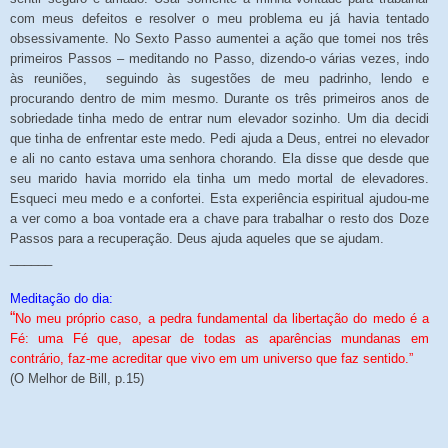
com meus defeitos e resolver o meu problema eu já havia tentado
obsessivamente. No Sexto Passo aumentei a ação que tomei nos três
primeiros Passos – meditando no Passo, dizendo-o várias vezes, indo
às reuniões, seguindo às sugestões de meu padrinho, lendo e
procurando dentro de mim mesmo. Durante os três primeiros anos de
sobriedade tinha medo de entrar num elevador sozinho. Um dia decidi
que tinha de enfrentar este medo. Pedi ajuda a Deus, entrei no elevador
e ali no canto estava uma senhora chorando. Ela disse que desde que
seu marido havia morrido ela tinha um medo mortal de elevadores.
Esqueci meu medo e a confortei. Esta experiência espiritual ajudou-me
a ver como a boa vontade era a chave para trabalhar o resto dos Doze
Passos para a recuperação. Deus ajuda aqueles que se ajudam.
______
Meditação do dia:
“
No meu próprio caso, a pedra fundamental da libertação do medo é a
Fé: uma Fé que, apesar de todas as aparências mundanas em
contrário, faz-me acreditar que vivo em um universo que faz sentido.”
(O Melhor de Bill, p.15)