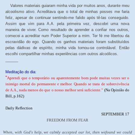
Valores materiais guiaram minha vida por muitos anos, durante meu
alcoolismo ativo. Acreditava que o total de minhas posses me faria
feliz, apesar de continuar sentindo-me falido após tê-las conseguido.
Assim que vim para A.A. pela primeira vez, descobri uma nova
maneira de viver. Como resultado de aprender a confiar nos outros,
comecei a acreditar num Poder Superior a mim. Ter fé me libertou da
escravidão do ego. Quando os ganhos materiais foram substituídos
pelas dádivas de espírito, minha vida tornou-se controlável. Então
escolhi compartilhar minhas experiências com outros alcoólicos.
______
Meditação do dia:
“
Aprendi que o temporário ou aparentemente bom pode muitas vezes ser o
inimigo mortal do permanente e melhor. Quando se trata de sobrevivência
de A.A., nada menos do que o nosso melhor será suficiente.”
(Na Opinião do
Bill, p.162)
Daily Reflection
SEPTEMBER 17
FREEDOM FROM FEAR
When, with God's help, we calmly accepted our lot, then wefound we could