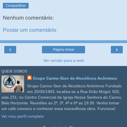
Compartilhar
Nenhum comentário:
Postar um comentário
‹
›
Página inicial
Ver versão para a web
QUEM SOMOS
Grupo Carmo-Sion de Alcoólicos Anônimos
Grupo Carmo-Sion de Alcoólicos Anônimos Fundado
em 25/05/1993, localiza-se a Rua Grão Mogol, 502,
sala 231; no Centro Comercial da Igreja Nossa Senhora do Carmo,
Belo Horizonte. Reuniões as 2ª, 3ª, 4ª e 6ª as 19:30. Venha tomar
um café conosco e conhecer essa maravilhosa obra. Funciona!
Ver meu perfil completo