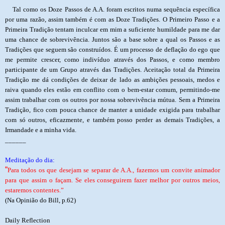
Tal como os Doze Passos de A.A. foram escritos numa sequência específica
por uma razão, assim também é com as Doze Tradições. O Primeiro Passo e a
Primeira Tradição tentam inculcar em mim a suficiente humildade para me dar
uma chance de sobrevivência. Juntos são a base sobre a qual os Passos e as
Tradições que seguem são construídos. É um processo de deflação do ego que
me permite crescer, como indivíduo através dos Passos, e como membro
participante de um Grupo através das Tradições. Aceitação total da Primeira
Tradição me dá condições de deixar de lado as ambições pessoais, medos e
raiva quando eles estão em conflito com o bem-estar comum, permitindo-me
assim trabalhar com os outros por nossa sobrevivência mútua. Sem a Primeira
Tradição, fico com pouca chance de manter a unidade exigida para trabalhar
com só outros, eficazmente, e também posso perder as demais Tradições, a
Irmandade e a minha vida.
______
Meditação do dia:
“
Para todos os que desejam se separar de A.A., fazemos um convite animador
para que assim o façam. Se eles conseguirem fazer melhor por outros meios,
estaremos contentes.”
(Na Opinião do Bill, p.62)
Daily Reflection