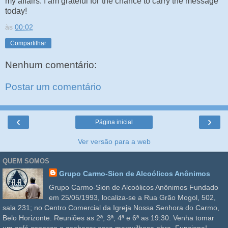
my affairs. I am grateful for the chance to carry the message
today!
às
00:02
Compartilhar
Nenhum comentário:
Postar um comentário
‹
›
Página inicial
Ver versão para a web
QUEM SOMOS
Grupo Carmo-Sion de Alcoólicos Anônimos
Grupo Carmo-Sion de Alcoólicos Anônimos Fundado
em 25/05/1993, localiza-se a Rua Grão Mogol, 502,
sala 231; no Centro Comercial da Igreja Nossa Senhora do Carmo,
Belo Horizonte. Reuniões as 2ª, 3ª, 4ª e 6ª as 19:30. Venha tomar
um café conosco e conhecer essa maravilhosa obra. Funciona!