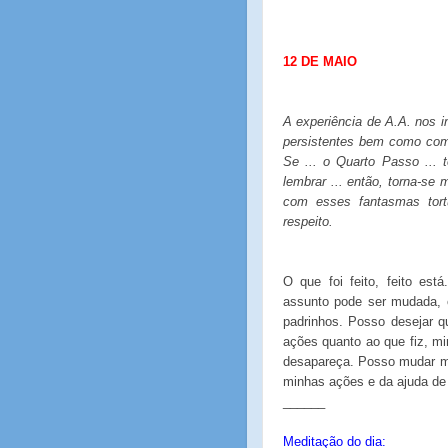
12 DE MAIO
A experiência de A.A. nos 
persistentes bem como com
Se ... o Quarto Passo ... 
lembrar ... então, torna-se 
com esses fantasmas tort
respeito.
O que foi feito, feito es
assunto pode ser mudada,
padrinhos. Posso desejar 
ações quanto ao que fiz, m
desapareça. Posso mudar m
minhas ações e da ajuda de
______
Meditação do dia: