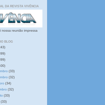
IAL DA REVISTA VIVÊNCIA
i nossa reunião impressa
DO BLOG
243)
399)
399)
400)
embro
(33)
embro
(32)
bro
(34)
embro
(32)
sto
(33)
o
(33)