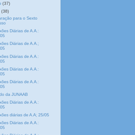
ho
(37)
o
(38)
ração para o Sexto
sso
xões Diárias de A.A.:
/05
xões Diárias de A.A.;
/05
xões Diárias de A.A.:
/05
xões Diárias de A.A.:
/05
xões Diárias de A.A.:
/05
do da JUNAAB
xões Diárias de A.A.:
/05
xões diárias de A.A; 25/05
xões Diárias de A.A.:
/05