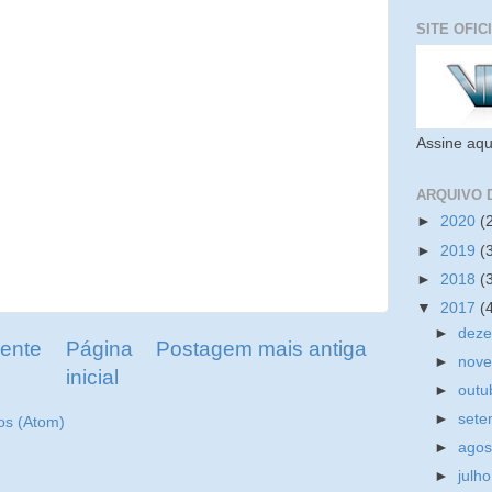
SITE OFIC
Assine aqu
ARQUIVO 
►
2020
(
►
2019
(
►
2018
(
▼
2017
(
►
dez
ente
Página
Postagem mais antiga
►
nov
inicial
►
outu
►
set
os (Atom)
►
ago
►
julh