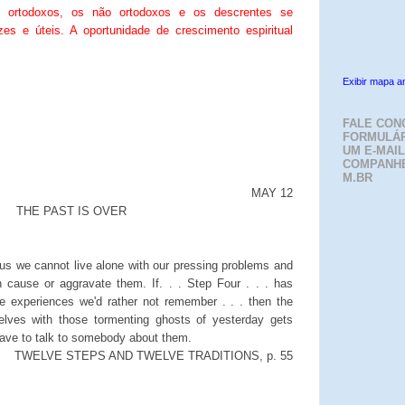
 ortodoxos, os não ortodoxos e os descrentes se
zes e úteis. A oportunidade de crescimento espiritual
Exibir mapa a
FALE CON
FORMULÁR
UM E-MAIL
COMPANH
M.BR
MAY 12
THE PAST IS OVER
us we cannot live alone with our pressing problems and
h cause or aggravate them. If. . . Step Four . . . has
ose experiences we'd rather not remember . . . then the
selves with those tormenting ghosts of yesterday gets
ave to talk to somebody about them.
TWELVE STEPS AND TWELVE TRADITIONS, p. 55