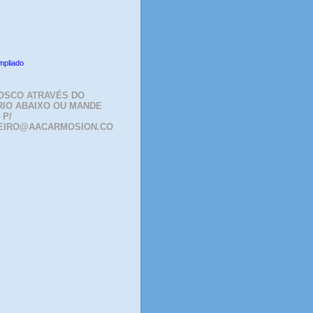
mpliado
OSCO ATRAVÉS DO
IO ABAIXO OU MANDE
 P/
EIRO@AACARMOSION.CO