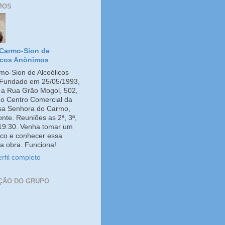
MOS
Carmo-Sion de
icos Anônimos
o-Sion de Alcoólicos
Fundado em 25/05/1993,
e a Rua Grão Mogol, 502,
no Centro Comercial da
ssa Senhora do Carmo,
onte. Reuniões as 2ª, 3ª,
 19:30. Venha tomar um
co e conhecer essa
a obra. Funciona!
rfil completo
ÇÃO DO GRUPO