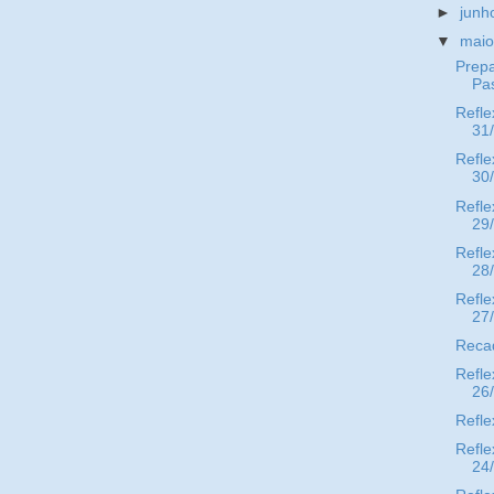
►
jun
▼
mai
Prepa
Pa
Refle
31
Refle
30
Refle
29
Refle
28
Refle
27
Reca
Refle
26
Refle
Refle
24