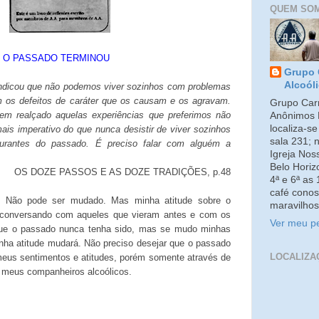
QUEM SO
O PASSADO TERMINOU
Grupo 
Alcoól
indicou que não podemos viver sozinhos com problemas
 os defeitos de caráter que os causam e os agravam.
Grupo Carm
tem realçado aquelas experiências que preferimos não
Anônimos 
localiza-s
mais imperativo do que nunca desistir de viver sozinhos
sala 231; 
urantes do passado. É preciso falar com alguém a
Igreja No
Belo Horiz
OS DOZE PASSOS E AS DOZE TRADIÇÕES, p.48
4ª e 6ª as
café conos
tá. Não pode ser mudado. Mas minha atitude sobre o
maravilhos
 conversando com aqueles que vieram antes e com os
Ver meu pe
que o passado nunca tenha sido, mas se mudo minhas
inha atitude mudará. Não preciso desejar que o passado
LOCALIZA
eus sentimentos e atitudes, porém somente através de
 meus companheiros alcoólicos.