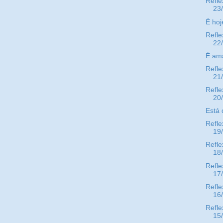
Refle
23
É hoj
Refle
22
É am
Refle
21
Refle
20
Está
Refle
19
Refle
18
Refle
17
Refle
16
Refle
15