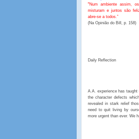
“
Num ambiente assim, os
misturam e juntos são feli
abre-se a todos.”
(Na Opinião do Bill, p. 158)
Daily Reflection
A.A. experience has taught 
the character defects whic
revealed in stark relief th
need to quit living by our
more urgent than ever. We h