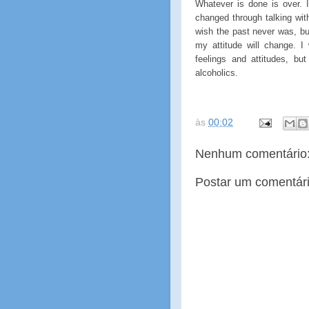
Whatever is done is over. 
changed through talking wi
wish the past never was, bu
my attitude will change. 
feelings and attitudes, b
alcoholics.
às
00:02
Nenhum comentário
Postar um comentár