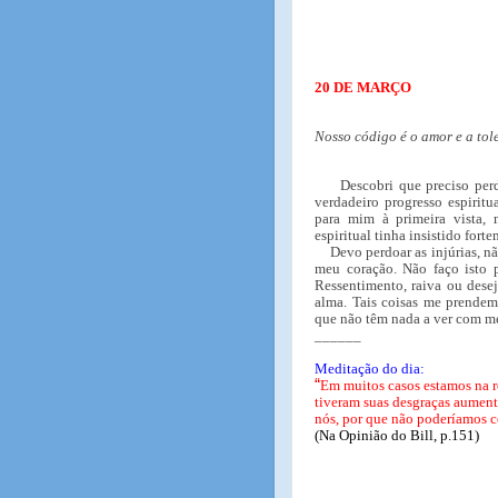
20 DE MARÇO
Nosso código é o amor e a tol
Descobri que preciso per
verdadeiro progresso espiritu
para mim à primeira vista,
espiritual tinha insistido fort
Devo perdoar as injúrias, n
meu coração. Não faço isto 
Ressentimento, raiva ou dese
alma. Tais coisas me prendem
que não têm nada a ver com m
______
Meditação do dia:
“
Em muitos casos estamos na r
tiveram suas desgraças aument
nós, por que não poderíamos 
(Na Opinião do Bill, p.151)