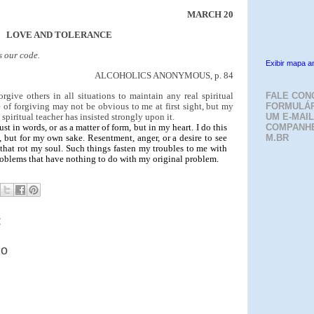
MARCH 20
LOVE AND TOLERANCE
s our code.
Exibir mapa a
ALCOHOLICS ANONYMOUS, p. 84
rgive others in all situations to maintain any real spiritual
FALE CON
 of forgiving may not be obvious to me at first sight, but my
FORMULÁR
 spiritual teacher has insisted strongly upon it.
UM E-MAIL
ust in words, or as a matter of form, but in my heart. I do this
COMPANH
e, but for my own sake. Resentment, anger, or a desire to see
M.BR
that rot my soul. Such things fasten my troubles to me with
roblems that have nothing to do with my original problem.
:
io