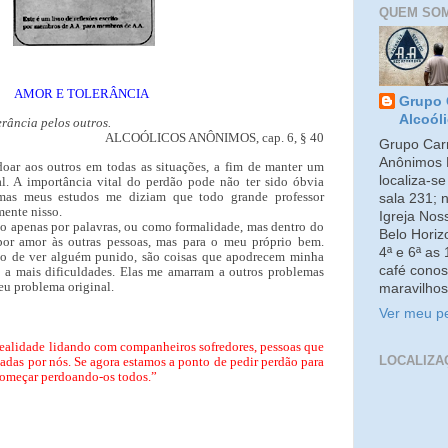
QUEM SO
AMOR E TOLERÂNCIA
Grupo 
Alcoól
erância pelos outros.
ALCOÓLICOS ANÔNIMOS, cap. 6, § 40
Grupo Carm
Anônimos 
doar aos outros em todas as situações, a fim de manter um
localiza-s
al. A importância vital do perdão pode não ter sido óbvia
 mas meus estudos me diziam que todo grande professor
sala 231; 
emente nisso.
Igreja No
ão apenas por palavras, ou como formalidade, mas dentro do
Belo Horiz
por amor às outras pessoas, mas para o meu próprio bem.
4ª e 6ª as
jo de ver alguém punido, são coisas que apodrecem minha
café conos
 a mais dificuldades. Elas me amarram a outros problemas
eu problema original.
maravilhos
Ver meu pe
ealidade lidando com companheiros sofredores, pessoas que
LOCALIZA
adas por nós. Se agora estamos a ponto de pedir perdão para
começar perdoando-os todos.”