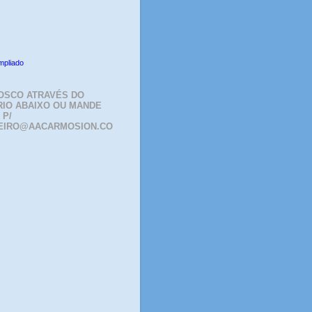
mpliado
OSCO ATRAVÉS DO
IO ABAIXO OU MANDE
 P/
EIRO@AACARMOSION.CO