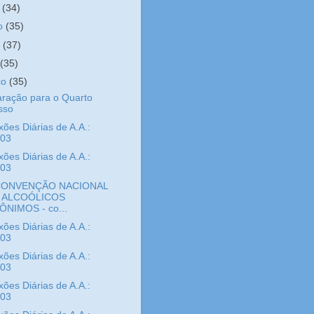
o
(34)
ho
(35)
o
(37)
l
(35)
ço
(35)
ração para o Quarto
sso
xões Diárias de A.A.:
/03
xões Diárias de A.A.:
/03
CONVENÇÃO NACIONAL
 ALCOÓLICOS
ÔNIMOS - co...
xões Diárias de A.A.:
/03
xões Diárias de A.A.:
/03
xões Diárias de A.A.:
/03