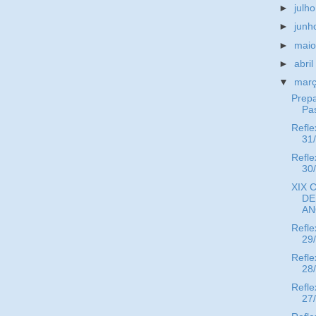
►
julh
►
jun
►
mai
►
abri
▼
mar
Prepa
Pa
Refle
31
Refle
30
XIX 
DE
AN
Refle
29
Refle
28
Refle
27