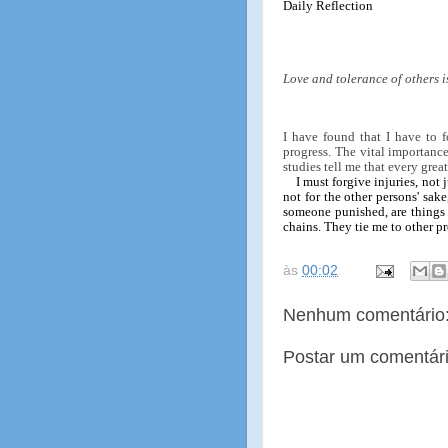
Daily Reflection
Love and tolerance of others i
I have found that I have to fo
progress. The vital importance
studies tell me that every great
I must forgive injuries, not j
not for the other persons' sak
someone punished, are things 
chains. They tie me to other p
às
00:02
Nenhum comentário
Postar um comentár