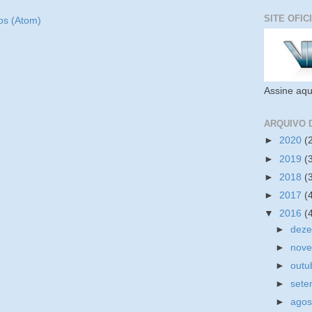
SITE OFIC
os (Atom)
Assine aqu
ARQUIVO 
►
2020
(
►
2019
(
►
2018
(
►
2017
(
▼
2016
(
►
dez
►
nov
►
outu
►
set
►
ago