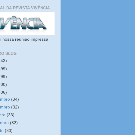
IAL DA REVISTA VIVÊNCIA
i nossa reunião impressa
DO BLOG
243)
399)
399)
400)
406)
embro
(34)
embro
(32)
bro
(33)
embro
(32)
sto
(33)