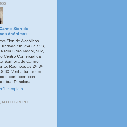
MOS
Carmo-Sion de
icos Anônimos
o-Sion de Alcoólicos
Fundado em 25/05/1993,
e a Rua Grão Mogol, 502,
no Centro Comercial da
ssa Senhora do Carmo,
onte. Reuniões as 2ª, 3ª,
 19:30. Venha tomar um
co e conhecer essa
a obra. Funciona!
rfil completo
ÇÃO DO GRUPO