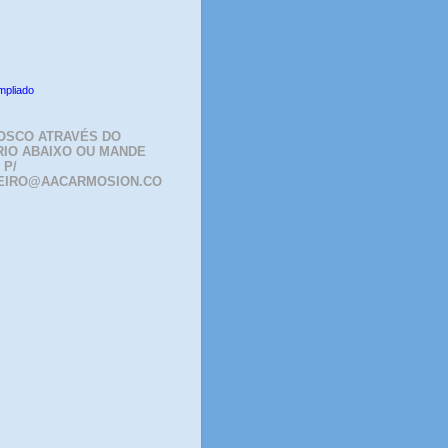
mpliado
OSCO ATRAVÉS DO
IO ABAIXO OU MANDE
 P/
EIRO@AACARMOSION.CO