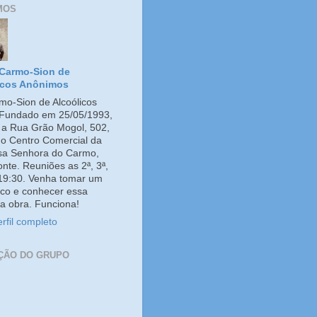
MOS
Carmo-Sion de
icos Anônimos
o-Sion de Alcoólicos
Fundado em 25/05/1993,
e a Rua Grão Mogol, 502,
no Centro Comercial da
ssa Senhora do Carmo,
onte. Reuniões as 2ª, 3ª,
 19:30. Venha tomar um
co e conhecer essa
a obra. Funciona!
rfil completo
ÇÃO DO GRUPO