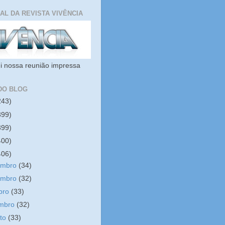
IAL DA REVISTA VIVÊNCIA
i nossa reunião impressa
DO BLOG
243)
399)
399)
400)
406)
embro
(34)
embro
(32)
bro
(33)
embro
(32)
sto
(33)