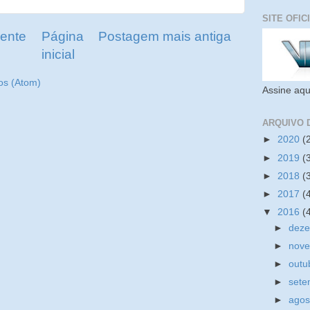
SITE OFIC
ente
Página
Postagem mais antiga
inicial
os (Atom)
Assine aqu
ARQUIVO 
►
2020
(
►
2019
(
►
2018
(
►
2017
(
▼
2016
(
►
dez
►
nov
►
outu
►
set
►
ago