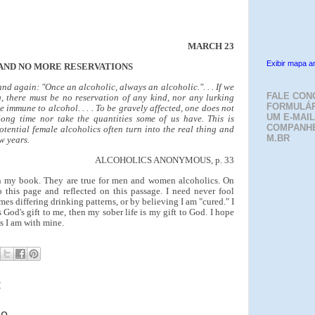
MARCH 23
Exibir mapa a
 . AND NO MORE RESERVATIONS
nd again: "Once an alcoholic, always an alcoholic.". . . If we
FALE CON
, there must be no reservation of any kind, nor any lurking
FORMULÁR
 immune to alcohol. . . . To be gravely affected, one does not
UM E-MAIL
long time nor take the quantities some of us have. This is
COMPANH
otential female alcoholics often turn into the real thing and
M.BR
w years.
ALCOHOLICS ANONYMOUS, p. 33
n my book. They are true for men and women alcoholics. On
 this page and reflected on this passage. I need never fool
es differing drinking patterns, or by believing I am "cured." I
is God's gift to me, then my sober life is my gift to God. I hope
as I am with mine.
:
io