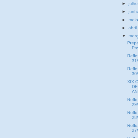
►
julh
►
jun
►
mai
►
abri
▼
mar
Prepa
Pa
Refle
31
Refle
30
XIX 
DE
AN
Refle
29
Refle
28
Refle
27