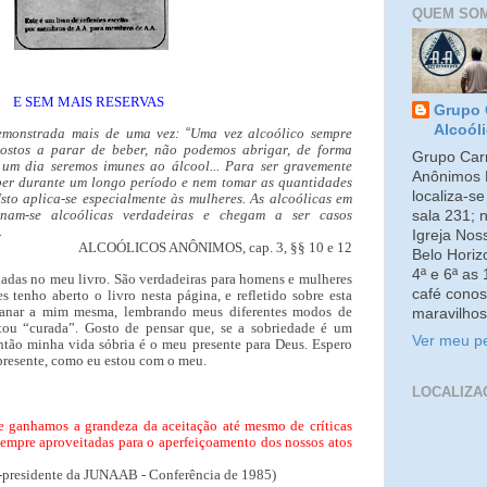
QUEM SO
E SEM MAIS RESERVAS
Grupo 
Alcoól
demonstrada mais de uma vez:
“
Uma vez alcoólico sempre
spostos a parar de beber, não podemos abrigar, de forma
Grupo Carm
um dia seremos imunes ao álcool... Para ser gravemente
Anônimos 
ber durante um longo período e nem tomar as quantidades
localiza-s
sto aplica-se especialmente às mulheres. As alcoólicas em
ornam-se alcoólicas verdadeiras e chegam a ser casos
sala 231; 
.
Igreja No
ALCOÓLICOS ANÔNIMOS, cap. 3, §§ 10 e 12
Belo Horiz
4ª e 6ª as
hadas no meu livro. São verdadeiras para homens e mulheres
café conos
s tenho aberto o livro nesta página, e refletido sobre esta
ganar a mim mesma, lembrando meus diferentes modos de
maravilhos
tou “curada”. Gosto de pensar que, se a sobriedade é um
Ver meu pe
ntão minha vida sóbria é o meu presente para Deus. Espero
 presente, como eu estou com o meu.
LOCALIZA
e ganhamos a grandeza da aceitação até mesmo de críticas
 sempre aproveitadas para o aperfeiçoamento dos nossos atos
 ex-presidente da JUNAAB - Conferência de 1985)