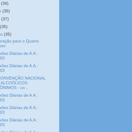
o
(34)
ho
(35)
o
(37)
l
(35)
ço
(35)
ração para o Quarto
sso
xões Diárias de A.A.:
/03
xões Diárias de A.A.:
/03
CONVENÇÃO NACIONAL
 ALCOÓLICOS
ÔNIMOS - co...
xões Diárias de A.A.:
/03
xões Diárias de A.A.:
/03
xões Diárias de A.A.:
/03