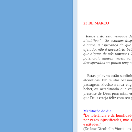
23 DE MARÇO
Temos visto esta verdade 
alcoólico.
”
... Se estamos di
alguma, a esperança de que 
afetado, não é necessário be
que alguns de nós tomamos. I
potencial, muitas vezes, t
desesperados em pouco tempo
Estas palavras estão sublin
alcoólicas. Em muitas ocasiõe
passagem. Preciso nunca en
beber, ou acreditando que es
presente de Deus para mim, e
que Deus esteja feliz com seu
______
Meditação do dia:
“
Da tolerância e da humildad
por vezes injustificadas, mas
e atitudes.”
(Dr. José Nicoliello Viotti –