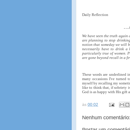
Daily Reflection
. .
We have seen the truth again a
are planning to stop drinking
notion that someday we will be
necessarily have to drink a 
particularly true of women. P
are gone beyond recall in a fe
These words are underlined i
many occasions I've turned to
myself by recalling my sometim
like to think that, if sobriety 
God is as happy with His gift 
às
00:02
Nenhum comentário
Postar um comentár