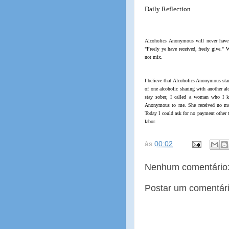
Daily Reflection
Alcoholics Anonymous will never have 
"Freely ye have received, freely give." 
not mix.
I believe that Alcoholics Anonymous stan
of one alcoholic sharing with another a
stay sober, I called a woman who I k
Anonymous to me. She received no mone
Today I could ask for no payment other t
labor.
às
00:02
Nenhum comentário
Postar um comentár