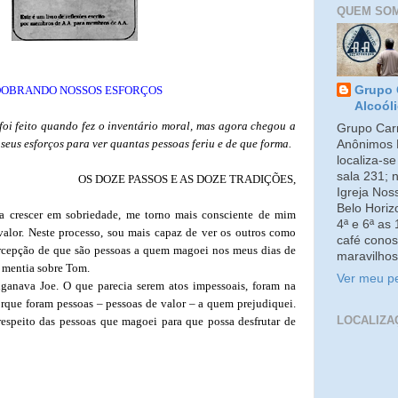
QUEM SO
OBRANDO NOSSOS ESFORÇOS
Grupo 
Alcoól
 foi feito quando fez o inventário moral, mas agora chegou a
Grupo Carm
seus esforços para ver quantas pessoas feriu e de que forma.
Anônimos 
localiza-s
sala 231; 
OS DOZE PASSOS E AS DOZE TRADIÇÕES,
Igreja No
Belo Horiz
 crescer em sobriedade, me torno mais consciente de mim
4ª e 6ª as
lor. Neste processo, sou mais capaz de ver os outros como
café conos
ercepção de que são pessoas a quem magoei nos meus dias de
maravilhos
 mentia sobre Tom.
Ver meu pe
ganava Joe. O que parecia serem atos impessoais, foram na
porque foram pessoas – pessoas de valor – a quem prejudiquei.
LOCALIZA
respeito das pessoas que magoei para que possa desfrutar de