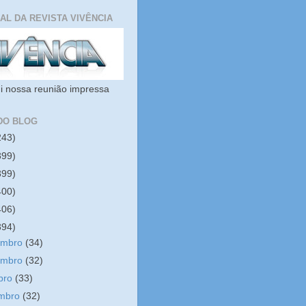
IAL DA REVISTA VIVÊNCIA
i nossa reunião impressa
DO BLOG
243)
399)
399)
400)
406)
394)
embro
(34)
embro
(32)
bro
(33)
embro
(32)