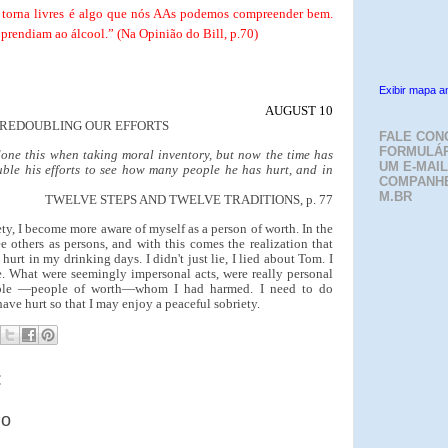
torna livres é algo que nós AAs podemos compreender bem.
 prendiam ao álcool.” (Na Opinião do Bill, p.70)
Exibir mapa a
AUGUST 10
REDOUBLING OUR EFFORTS
FALE CON
FORMULÁR
done this when taking moral inventory, but now the time has
UM E-MAIL
le his efforts to see how many people he has hurt, and in
COMPANH
M.BR
TWELVE STEPS AND TWELVE TRADITIONS, p. 77
ety, I become more aware of myself as a person of worth. In the
ee others as persons, and with this comes the realization that
urt in my drinking days. I didn't just lie, I lied about Tom. I
oe. What were seemingly impersonal acts, were really personal
eople —people of worth—whom I had harmed. I need to do
ave hurt so that I may enjoy a peaceful sobriety.
:
io