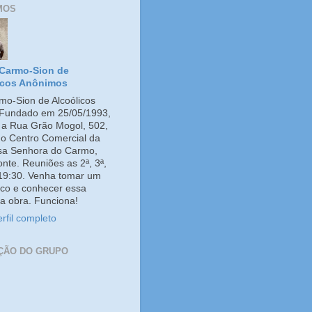
MOS
Carmo-Sion de
icos Anônimos
o-Sion de Alcoólicos
Fundado em 25/05/1993,
e a Rua Grão Mogol, 502,
no Centro Comercial da
ssa Senhora do Carmo,
onte. Reuniões as 2ª, 3ª,
 19:30. Venha tomar um
co e conhecer essa
a obra. Funciona!
rfil completo
ÇÃO DO GRUPO