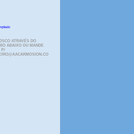
mpliado
OSCO ATRAVÉS DO
IO ABAIXO OU MANDE
 P/
EIRO@AACARMOSION.CO