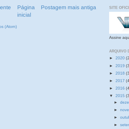
ente
Página
Postagem mais antiga
SITE OFIC
inicial
os (Atom)
Assine aqu
ARQUIVO 
►
2020
(
►
2019
(
►
2018
(
►
2017
(
►
2016
(
▼
2015
(
►
dez
►
nov
►
outu
►
set