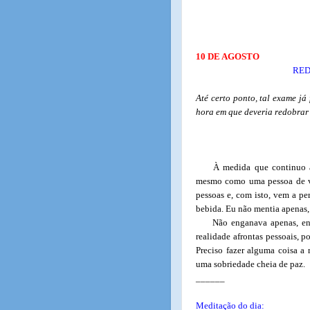
10 DE AGOSTO
RED
Até certo ponto, tal exame já
hora em que deveria redobrar 
À medida que continuo a
mesmo como uma pessoa de va
pessoas e, com isto, vem a p
bebida. Eu não mentia apenas,
Não enganava apenas, en
realidade afrontas pessoais, 
Preciso fazer alguma coisa a 
uma sobriedade cheia de paz.
______
Meditação do dia: