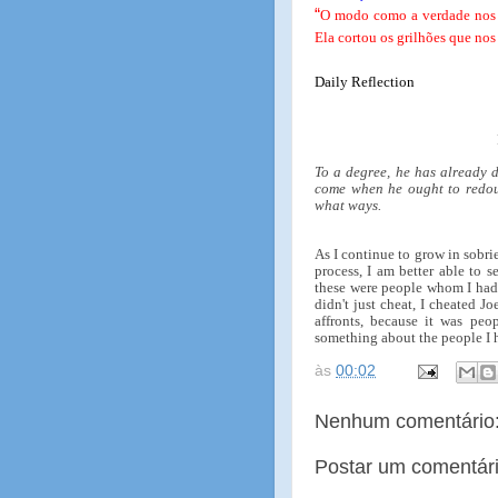
“
O modo como a verdade nos 
Ela cortou os grilhões que nos
Daily Reflection
To a degree, he has already 
come when he ought to redoub
what ways.
As I continue to grow in sobri
process, I am better able to s
these were people whom I had h
didn't just cheat, I cheated J
affronts, because it was p
something about the people I h
às
00:02
Nenhum comentário
Postar um comentár