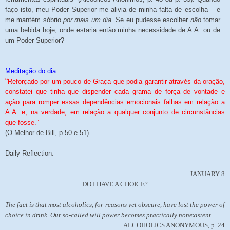
faço isto, meu Poder Superior me alivia de minha falta de escolha – e
me mantém sóbrio
por mais um dia
. Se eu pudesse escolher
não
tomar
uma bebida hoje, onde estaria então minha necessidade de A.A. ou de
um Poder Superior?
______
Meditação do dia:
“
Reforçado por um pouco de Graça que podia garantir através da oração,
constatei que tinha que dispender cada grama de força de vontade e
ação para romper essas dependências emocionais falhas em relação a
A.A. e, na verdade, em relação a qualquer conjunto de circunstâncias
que fosse.”
(O Melhor de Bill, p.50 e 51)
Daily Reflection:
JANUARY 8
DO I HAVE A CHOICE?
The fact is that most alcoholics, for reasons yet obscure, have lost the power of
choice in drink. Our so-called will power becomes practically nonexistent.
ALCOHOLICS ANONYMOUS, p. 24