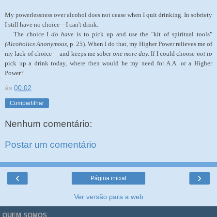
My powerlessness over alcohol does not cease when I quit drinking. In sobriety
I still have no choice—I can't drink.
The choice I
do have
is to pick up and use the "kit of spiritual tools"
(Alcoholics Anonymous,
p. 25). When I do that, my Higher Power relieves me of
my lack of choice— and keeps me sober
one more day.
If I could choose
not to
pick up a drink today, where then would be my need for A.A. or a Higher
Power?
às
00:02
Compartilhar
Nenhum comentário:
Postar um comentário
‹
›
Página inicial
Ver versão para a web
QUEM SOMOS