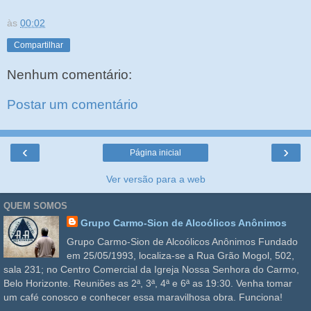
às
00:02
Compartilhar
Nenhum comentário:
Postar um comentário
‹
›
Página inicial
Ver versão para a web
QUEM SOMOS
Grupo Carmo-Sion de Alcoólicos Anônimos
Grupo Carmo-Sion de Alcoólicos Anônimos Fundado
em 25/05/1993, localiza-se a Rua Grão Mogol, 502,
sala 231; no Centro Comercial da Igreja Nossa Senhora do Carmo,
Belo Horizonte. Reuniões as 2ª, 3ª, 4ª e 6ª as 19:30. Venha tomar
um café conosco e conhecer essa maravilhosa obra. Funciona!