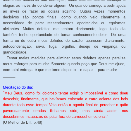
elogiar, ao invés de condenar alguém. Ou quando começo a pedir ajuda
ao invés de fazer as coisas sozinho. Outras vezes momentos
decisivos são pontos finais, como quando vejo claramente a
necessidade de parar ressentimentos apodrecidos ou egoísmos
aleijantes. Muitos defeitos me tentam diariamente; logo, todo dia
também tenho oportunidade de tomar conhecimento deles. De uma
forma ou de outra meus defeitos de caráter aparecem diariamente:
autocondenação, raiva, fuga, orgulho, desejo de vingança ou
grandiosidade.
Tentar meias medidas para eliminar estes defeitos apenas paralisa
meus esforços para mudar. Somente quando peço que Deus me ajude,
com total entrega, é que me torno disposto – e capaz – para mudar.
______
Meditação do dia:
“
Meu Deus, como foi doloroso tentar exigir o impossível e como doeu
descobrir, finalmente, que havíamos colocado o carro adiante dos bois
durante todo esse tempo! Veio então a agonia final de perceber o quão
pavorosamente errados tínhamos sido, mas ainda assim nos
descobrimos incapazes de pular fora do carrossel emocional.”
(O Melhor de Bill, p.48)