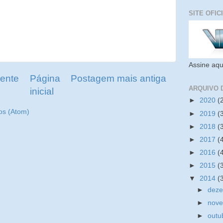
SITE OFIC
Assine aqu
ente
Página
Postagem mais antiga
ARQUIVO 
inicial
►
2020
(
os (Atom)
►
2019
(
►
2018
(
►
2017
(
►
2016
(
►
2015
(
▼
2014
(
►
dez
►
nov
►
outu