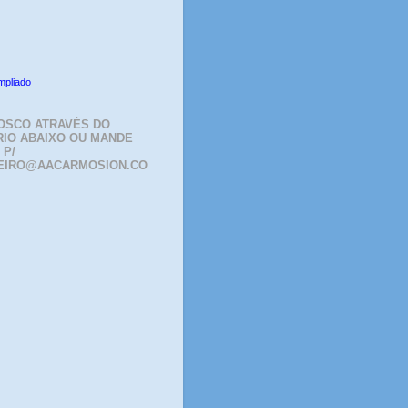
mpliado
OSCO ATRAVÉS DO
IO ABAIXO OU MANDE
 P/
EIRO@AACARMOSION.CO