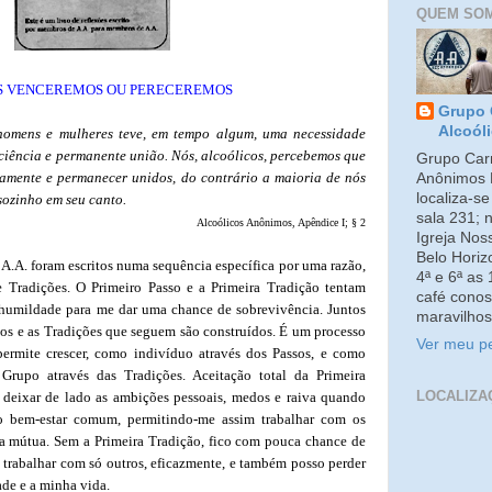
QUEM SO
S VENCEREMOS OU PERECEREMOS
Grupo 
Alcoól
omens e mulheres teve, em tempo algum, uma necessidade
ciência e permanente união. Nós, alcoólicos, percebemos que
Grupo Carm
amente e permanecer unidos, do contrário a maioria de nós
Anônimos 
localiza-s
sozinho em seu canto.
sala 231; 
Alcoólicos Anônimos, Apêndice I; §
2
Igreja No
Belo Horiz
A.A. foram escritos numa sequência específica por uma razão,
4ª e 6ª as
Tradições. O Primeiro Passo e a Primeira Tradição tentam
café conos
 humildade para me dar uma chance de sobrevivência. Juntos
maravilhos
ssos e as Tradições que seguem são construídos. É um processo
Ver meu pe
ermite crescer, como indivíduo através dos Passos, e como
rupo através das Tradições. Aceitação total da Primeira
LOCALIZA
deixar de lado as ambições pessoais, medos e raiva quando
o bem-estar comum, permitindo-me assim trabalhar com os
ia mútua. Sem a Primeira Tradição, fico com pouca chance de
 trabalhar com só outros, eficazmente, e também posso perder
ade e a minha vida.