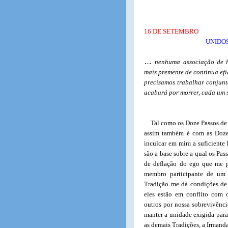
16 DE SETEMBRO
UNIDO
…
nenhuma associação de h
mais premente de contínua efi
precisamos trabalhar conjunt
acabará por morrer, cada um 
Tal como os Doze Passos de 
assim também é com as Doze 
inculcar em mim a suficiente
são a base sobre a qual os Pa
de deflação do ego que me p
membro participante de um G
Tradição me dá condições de 
eles estão em conflito com 
outros por nossa sobrevivênc
manter a unidade exigida para
as demais Tradições, a Irmand