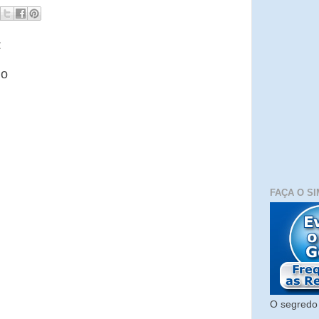
:
io
FAÇA O SI
O segredo 