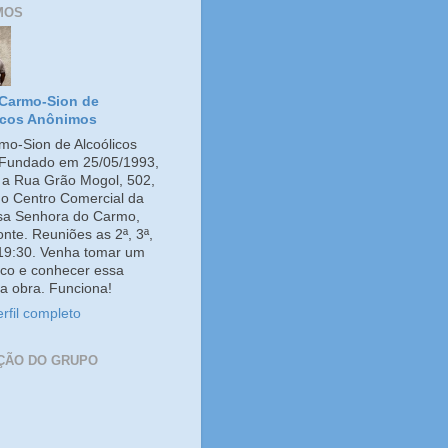
MOS
Carmo-Sion de
icos Anônimos
o-Sion de Alcoólicos
Fundado em 25/05/1993,
e a Rua Grão Mogol, 502,
no Centro Comercial da
ssa Senhora do Carmo,
onte. Reuniões as 2ª, 3ª,
 19:30. Venha tomar um
co e conhecer essa
a obra. Funciona!
rfil completo
ÇÃO DO GRUPO