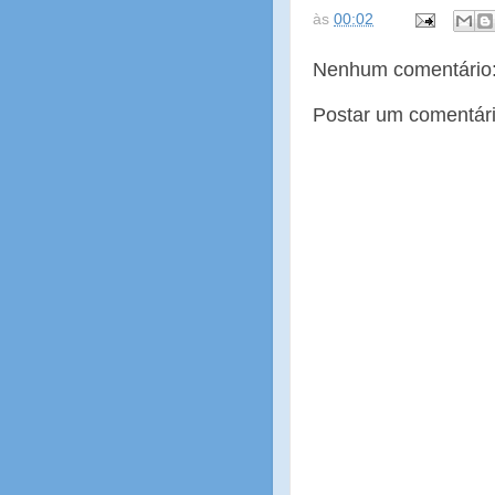
às
00:02
Nenhum comentário
Postar um comentár