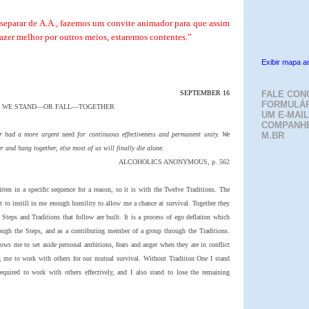
 separar de A.A., fazemos um convite animador para que assim
fazer melhor por outros meios, estaremos contentes.”
Exibir mapa a
SEPTEMBER 16
FALE CON
FORMULÁR
WE STAND—OR FALL—TOGETHER
UM E-MAIL
COMPANH
er had a more urgent
need
for continuous effectiveness and permanent unity. We
M.BR
r and hang together, else most of us will finally die alone.
ALCOHOLICS ANONYMOUS, p. 562
tten in a specific sequence for a reason, so it is with the Twelve Traditions. The
pt to instill in me enough humility to allow me a chance at survival. Together they
Steps and Traditions that follow are built. It is a process of ego deflation which
ough the Steps, and as a contributing member of a group through the Traditions.
llows me to set aside personal ambitions, fears and anger when they are in conflict
me to work with others for our mutual survival. Without Tradition One I stand
required to work with others effectively, and I also stand to lose the remaining