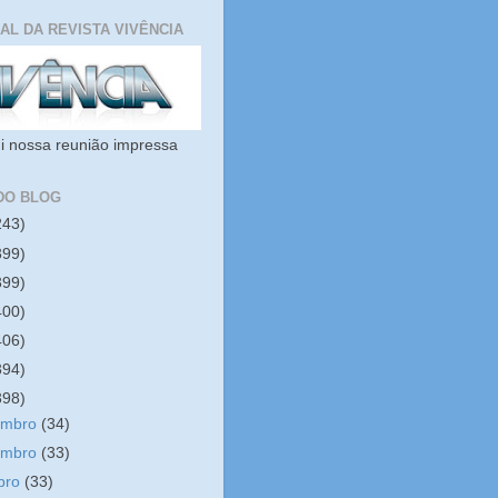
IAL DA REVISTA VIVÊNCIA
i nossa reunião impressa
DO BLOG
243)
399)
399)
400)
406)
394)
398)
embro
(34)
embro
(33)
bro
(33)