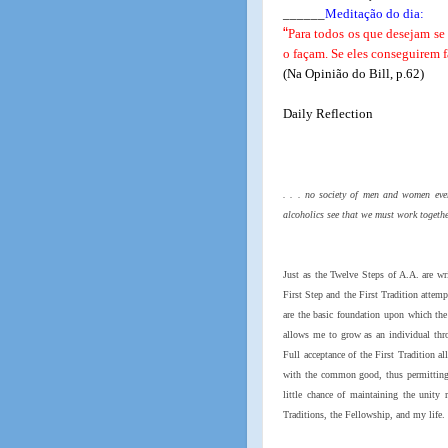
______
Meditação do dia:
“
Para todos os que desejam se
o façam. Se eles conseguirem 
(Na Opinião do Bill, p.62)
Daily Reflection
. . . no society of men and women ev
alcoholics see that we must work togethe
Just as the Twelve Steps of A.A. are wri
First Step and the First Tradition attem
are the basic foundation upon which the 
allows me to grow as an individual thr
Full acceptance of the First Tradition a
with the common good, thus permitting 
little chance of maintaining the unity 
Traditions, the Fellowship, and my life.