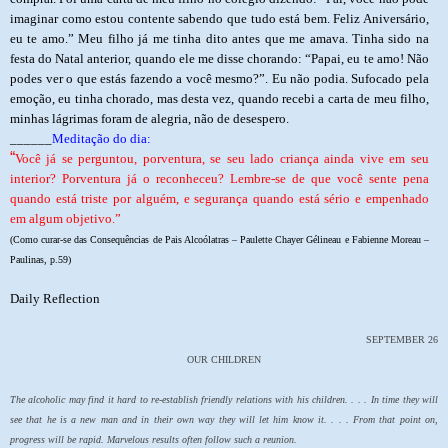
imaginar como estou contente sabendo que tudo está bem. Feliz Aniversário,
eu te amo.” Meu filho já me tinha dito antes que me amava. Tinha sido na
festa do Natal anterior, quando ele me disse chorando: “Papai, eu te amo! Não
podes ver o que estás fazendo a você mesmo?”. Eu não podia. Sufocado pela
emoção, eu tinha chorado, mas desta vez, quando recebi a carta de meu filho,
minhas lágrimas foram de alegria, não de desespero.
______
Meditação do dia:
“
Você já se perguntou, porventura, se seu lado criança ainda vive em seu
interior? Porventura já o reconheceu? Lembre-se de que você sente pena
quando está triste por alguém, e segurança quando está sério e empenhado
em algum objetivo.”
(Como curar-se das Consequências de Pais Alcoólatras – Paulette Chayer Gélineau e Fabienne Moreau –
Paulinas, p.59)
Daily Reflection
SEPTEMBER 26
OUR CHILDREN
The alcoholic may find it hard to re-establish friendly relations with his children. . . . In time they will
see that he is a new man and in their own way they will let him know it. . . . From that point on,
progress will be rapid. Marvelous results often follow such a reunion.