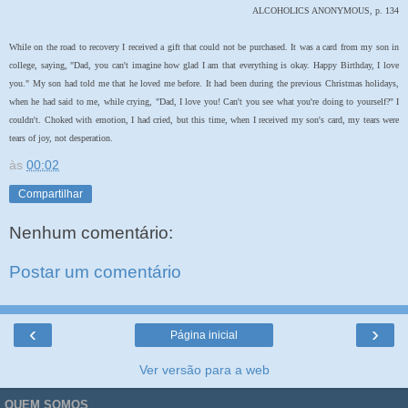
ALCOHOLICS ANONYMOUS, p. 134
While on the road to recovery I received a gift that could not be purchased. It was a card from my son in
college, saying, "Dad, you can't imagine how glad I am that everything is okay. Happy Birthday, I love
you." My son had told me that he loved me before. It had been during the previous Christmas holidays,
when he had said to me, while crying, "Dad, I love you! Can't you see what you're doing to yourself?" I
couldn't. Choked with emotion, I had cried, but this time, when I received my son's card, my tears were
tears of joy, not desperation.
às
00:02
Compartilhar
Nenhum comentário:
Postar um comentário
‹
›
Página inicial
Ver versão para a web
QUEM SOMOS