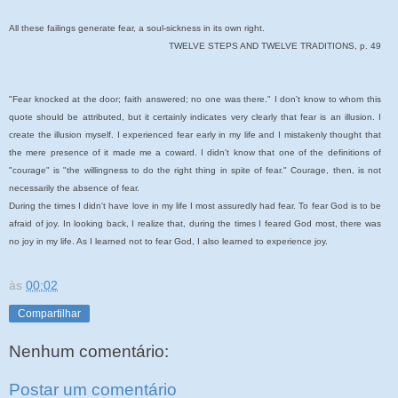
All these failings generate fear, a soul-sickness in its own right.
TWELVE STEPS AND TWELVE TRADITIONS, p. 49
"Fear knocked at the door; faith answered; no one was there." I don't know to whom this
quote should be attributed, but it certainly indicates very clearly that fear is an illusion. I
create the illusion myself. I experienced fear early in my life and I mistakenly thought that
the mere presence of it made me a coward. I didn't know that one of the definitions of
"courage" is "the willingness to do the right thing in spite of fear." Courage, then, is not
necessarily the absence of fear.
During the times I didn't have love in my life I most assuredly had fear. To fear God is to be
afraid of joy. In looking back, I realize that, during the times I feared God most, there was
no joy in my life. As I learned not to fear God, I also learned to experience joy.
às
00:02
Compartilhar
Nenhum comentário:
Postar um comentário