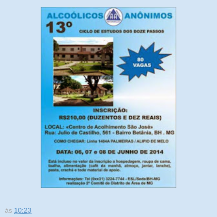
às
10:23