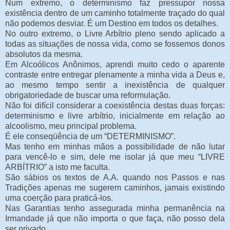
Num extremo, o determinismo faz pressupor nossa
existência dentro de um caminho totalmente traçado do qual
não podemos desviar. É um Destino em todos os detalhes.
No outro extremo, o Livre Arbítrio pleno sendo aplicado a
todas as situações de nossa vida, como se fossemos donos
absolutos da mesma.
Em Alcoólicos Anônimos, aprendi muito cedo o aparente
contraste entre entregar plenamente a minha vida a Deus e,
ao mesmo tempo sentir a inexistência de qualquer
obrigatoriedade de buscar uma reformulação.
Não foi difícil considerar a coexistência destas duas forças:
determinismo e livre arbítrio, inicialmente em relação ao
alcoolismo, meu principal problema.
É ele conseqüência de um “DETERMINISMO”.
Mas tenho em minhas mãos a possibilidade de não lutar
para vencê-lo e sim, dele me isolar já que meu “LIVRE
ARBÍTRIO” a isto me faculta.
São sábios os textos de A.A. quando nos Passos e nas
Tradições apenas me sugerem caminhos, jamais existindo
uma coerção para praticá-los.
Nas Garantias tenho assegurada minha permanência na
Irmandade já que não importa o que faça, não posso dela
ser privado.