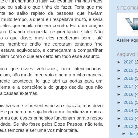
te e fui chamado a falar. Ao levantar, minhas mãos
e eu sabia o que tinha de fazer. Teria que me
SITE OFIC
nte ao salão repleto de pessoas que haviam
 muito tempo, a quem eu respeitava muito, e seria
a eles que aquilo não era correto. Fiz uma oração
una. Quando cheguei lá, respirei fundo e falei. Não
o o que disse, mas eles receberam bem... até
Assine aqu
ários membros então me cercaram tentando “me
u estava equivocado, e começaram a compartilhar
ARQUIVO 
biam como o que era certo em todo esse assunto.
►
2020
(
ria que esses veteranos, bem intencionados,
►
2019
(
ciam, não mudei meu voto e nem a minha maneira
►
2018
(
ente aconteceu foi que abri as portas para um
►
2017
(
blema e a consciência do grupo decidiu que não
ra causas externas.
►
2016
(
►
2015
(
tuais fizeram-se presentes nessa situação, mas devo
►
2014
(
 Ele preparou-me ajudando a me familiarizar com a
forma que esses princípios funcionam para o nosso
►
2013
(
dade. Se não fosse pelos Doze Passos, não teria
▼
2012
(
meus temores e ser uma voz minoritária.
►
dez