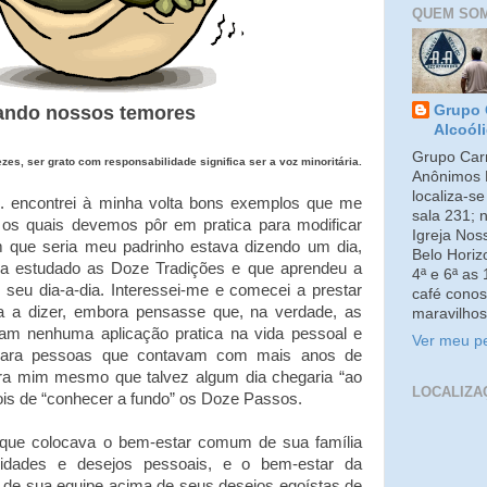
QUEM SO
tando nossos temores
Grupo 
Alcoól
Grupo Carm
zes, ser grato com responsabilidade significa ser a voz minoritária.
Anônimos 
localiza-s
 encontrei à minha volta bons exemplos que me
sala 231; 
 os quais devemos pôr em pratica para modificar
Igreja No
que seria meu padrinho estava dizendo um dia,
Belo Horiz
via estudado as Doze Tradições e que aprendeu a
4ª e 6ª as
 seu dia-a-dia. Interessei-me e comecei a prestar
café conos
ha a dizer, embora pensasse que, na verdade, as
maravilhos
iam nenhuma aplicação pratica na vida pessoal e
Ver meu pe
para pessoas que contavam com mais anos de
ara mim mesmo que talvez algum dia chegaria “ao
LOCALIZA
ois de “conhecer a fundo” os Doze Passos.
ue colocava o bem-estar comum de sua família
idades e desejos pessoais, e o bem-estar da
 de sua equipe acima de seus desejos egoístas de