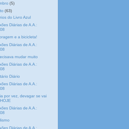
embro
(5)
sto
(63)
rios do Livro Azul
xões Diárias de A.A.:
/08
oragem e a bicicleta!
xões Diárias de A.A.:
/08
ecisava mudar muito
xões Diárias de A.A.:
/08
tário Diário
xões Diárias de A.A.:
/08
a por vez, devagar se vai
 HOJE
xões Diárias de A.A.:
/08
lismo
xões Diárias de A.A.: