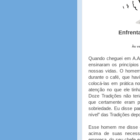
Enfren
Às ve
Quando cheguei em A.A.
ensinaram os princípios
nossas vidas. O homem 
durante o café, que ha
colocá-las em prática no
atenção no que ele tin
Doze Tradições não ter
que certamente eram 
sobriedade. Eu disse p
nível” das Tradições dep
Esse homem me disse q
acima de suas necess
empresa, do seu chefe e