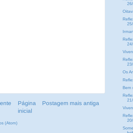
26
Oitav
Refle
25
Irman
Refle
24
Viven
Refle
23
Os An
Refle
Bem 
Refle
21
ente
Página
Postagem mais antiga
Viven
inicial
Refle
20
os (Atom)
Some
beb