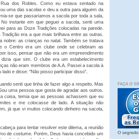
a Rua dos Robles. Como eu estava sentado na
ssou uma das sacolas e deu a outra para alguém da
mia-se que passaríamos a sacola por toda a sala,
a. No instante em que peguei a sacola, senti uma
hei para as Doze Tradições colocadas na parede.
Tradição era a que mais brilhava entre as outras.
 nobre: as crianças no natal. Também se tratava
que o Centro era um clube onde se celebram as
, por isso, pensar que não era um empreendimento
 dizia que sim. O clube era um estabelecimento
nças não eram membros de A.A. Passei a sacola à
lado e disse: “Não posso participar disso”.
FAÇA O SI
ndo senti que tinha de fazer algo a respeito. Mas
 Sou uma pessoa que gosta de agradar aos outros.
a coisa, temia que as pessoas achassem que eu
imites e me colocasse de lado. A situação não
m, já que vi muitos colocando dinheiro na sacola,
abeça para tentar resolver este dilema, a reunião
O segredo 
mo de costume. Porém, Deus havia concebido um