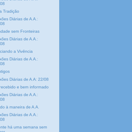
/08
a Tradição
xões Diárias de A.A.:
/08
dade sem Fronteiras
xões Diárias de A.A.:
/08
ciando a Vivência
xões Diárias de A.A.:
/08
tigos
xões Diárias de A.A: 22/08
recebido e bem informado
xões Diárias de A.A.:
/08
do à maneira de A.A.
xões Diárias de A.A.:
/08
nte há uma semana sem
er...