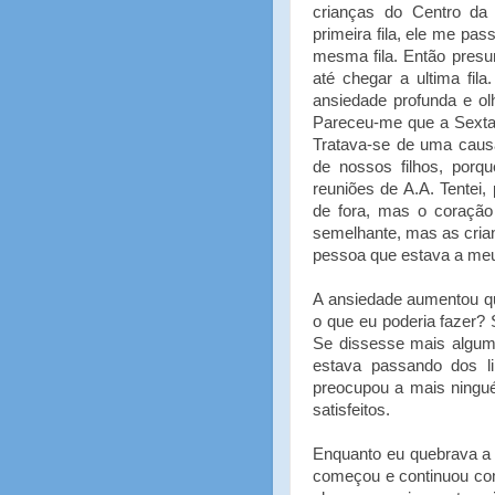
crianças do Centro d
primeira fila, ele me pa
mesma fila. Então presu
até chegar a ultima fil
ansiedade profunda e ol
Pareceu-me que a Sexta 
Tratava-se de uma causa
de nossos filhos, por
reuniões de A.A. Tentei
de fora, mas o coração
semelhante, mas as cria
pessoa que estava a meu 
A ansiedade aumentou qua
o que eu poderia fazer?
Se dissesse mais algum
estava passando dos l
preocupou a mais ningué
satisfeitos.
Enquanto eu quebrava a c
começou e continuou co