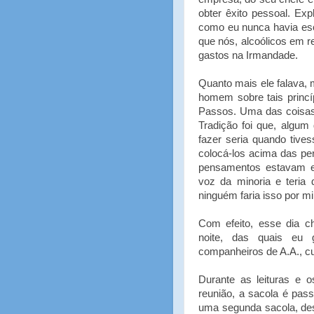
obter êxito pessoal. Exp
como eu nunca havia escu
que nós, alcoólicos em 
gastos na Irmandade.
Quanto mais ele falava,
homem sobre tais princ
Passos. Uma das coisas
Tradição foi que, algum
fazer seria quando tive
colocá-los acima das pe
pensamentos estavam e
voz da minoria e teri
ninguém faria isso por m
Com efeito, esse dia 
noite, das quais eu 
companheiros de A.A., cu
Durante as leituras e 
reunião, a sacola é pas
uma segunda sacola, dest