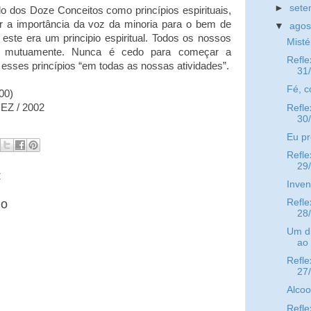
►
set
do dos Doze Conceitos como princípios espirituais,
 a importância da voz da minoria para o bem de
▼
ago
este era um principio espiritual. Todos os nossos
Misté
m mutuamente. Nunca é cedo para começar a
Refle
 esses princípios “em todas as nossas atividades”.
31
Fé, c
00)
EZ / 2002
Refle
30
Eu pr
Refle
29
:
Inven
io
Refle
28
Um di
ao
Refle
27
Alcoo
Refle