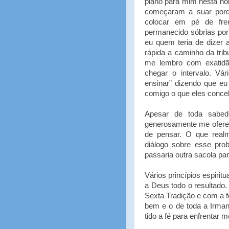
plano para mim nesta noi
começaram a suar porqu
colocar em pé de fre
permanecido sóbrias por
eu quem teria de dizer 
rápida a caminho da trib
me lembro com exatidã
chegar o intervalo. V
ensinar” dizendo que e
comigo o que eles conce
Apesar de toda sabedo
generosamente me ofere
de pensar. O que realm
diálogo sobre esse pro
passaria outra sacola pa
Vários princípios espiri
a Deus todo o resultado.
Sexta Tradição e com a 
bem e o de toda a Irman
tido a fé para enfrentar 