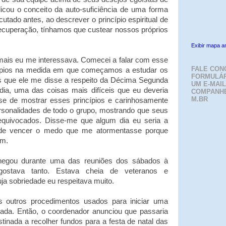
licou o conceito da auto-suficiência de uma forma
tado antes, ao descrever o princípio espiritual de
recuperação, tínhamos que custear nossos próprios
Exibir mapa a
 mais eu me interessava. Comecei a falar com esse
FALE CON
ípios na medida em que começamos a estudar os
FORMULÁR
 que ele me disse a respeito da Décima Segunda
UM E-MAIL
 dia, uma das coisas mais difíceis que eu deveria
COMPANH
M.BR
sse de mostrar esses princípios e carinhosamente
rsonalidades de todo o grupo, mostrando que seus
quivocados. Disse-me que algum dia eu seria a
a de vencer o medo que me atormentasse porque
im.
chegou durante uma das reuniões dos sábados à
gostava tanto. Estava cheia de veteranos e
ja sobriedade eu respeitava muito.
os outros procedimentos usados para iniciar uma
sada. Então, o coordenador anunciou que passaria
inada a recolher fundos para a festa de natal das