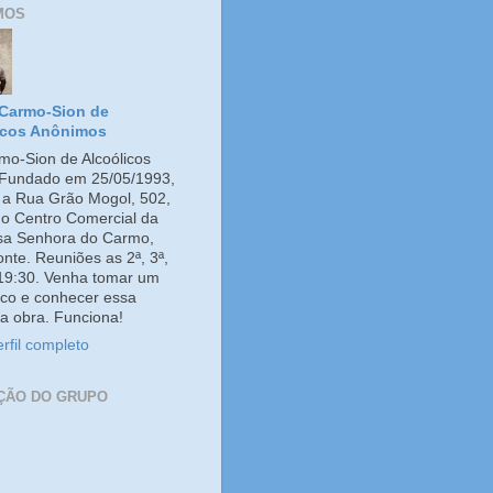
MOS
Carmo-Sion de
icos Anônimos
o-Sion de Alcoólicos
Fundado em 25/05/1993,
e a Rua Grão Mogol, 502,
no Centro Comercial da
ssa Senhora do Carmo,
onte. Reuniões as 2ª, 3ª,
 19:30. Venha tomar um
co e conhecer essa
a obra. Funciona!
rfil completo
ÇÃO DO GRUPO