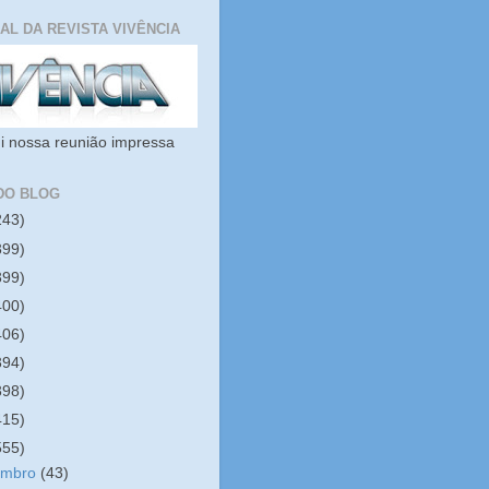
IAL DA REVISTA VIVÊNCIA
i nossa reunião impressa
DO BLOG
243)
399)
399)
400)
406)
394)
398)
415)
555)
embro
(43)