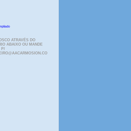
mpliado
OSCO ATRAVÉS DO
IO ABAIXO OU MANDE
 P/
EIRO@AACARMOSION.CO