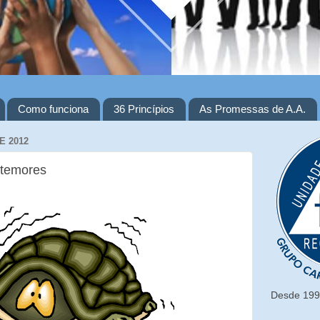
Como funciona
36 Princípios
As Promessas de A.A.
E 2012
 temores
Desde 1993