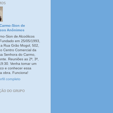
MOS
Carmo-Sion de
icos Anônimos
o-Sion de Alcoólicos
Fundado em 25/05/1993,
e a Rua Grão Mogol, 502,
no Centro Comercial da
ssa Senhora do Carmo,
onte. Reuniões as 2ª, 3ª,
 19:30. Venha tomar um
co e conhecer essa
a obra. Funciona!
rfil completo
ÇÃO DO GRUPO