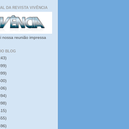
IAL DA REVISTA VIVÊNCIA
i nossa reunião impressa
DO BLOG
243)
399)
399)
400)
406)
394)
398)
415)
555)
596)