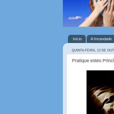
Início
A Irmandade
QUINTA-FEIRA, 13 DE OU
Pratique estes Princí