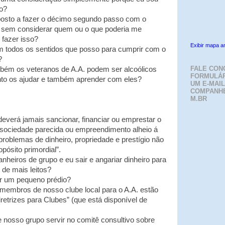
o?
sposto a fazer o décimo segundo passo com o
 sem considerar quem ou o que poderia me
 fazer isso?
Exibir mapa a
m todos os sentidos que posso para cumprir com o
?
FALE CON
bém os veteranos de A.A. podem ser alcoólicos
FORMULÁR
nto os ajudar e também aprender com eles?
UM E-MAIL
COMPANH
M.BR
verá jamais sancionar, financiar ou emprestar o
 sociedade parecida ou empreendimento alheio á
problemas de dinheiro, propriedade e prestígio não
pósito primordial”.
eiros de grupo e eu sair e angariar dinheiro para
l de mais leitos?
r um pequeno prédio?
 membros de nosso clube local para o A.A. estão
retrizes para Clubes” (que está disponível de
e nosso grupo servir no comitê consultivo sobre