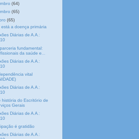
embro
(64)
embro
(65)
bro
(65)
está a doença primária
xões Diárias de A.A.:
/10
arceria fundamental:
fissionais da saúde e...
xões Diárias de A.A.:
/10
dependência vital
NIDADE)
xões Diárias de A.A.:
/10
 história do Escritório de
viços Gerais
xões Diárias de A.A.:
/10
cipação é gratidão
xões Diárias de A.A.: