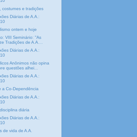
/10
, costumes e tradições
xões Diárias de A.A.:
/10
lismo ontem e hoje
o: VIII Seminário: "As
e Tradições de A.A....
xões Diárias de A.A.:
/10
licos Anônimos não opina
re questões alhei...
xões Diárias de A.A.:
/10
e a Co-Dependência
xões Diárias de A.A.:
/10
isciplina diária
xões Diárias de A.A.:
/10
s de vida de A.A.