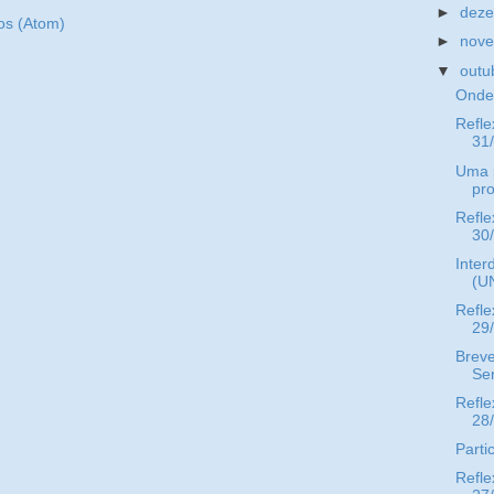
►
dez
os (Atom)
►
nov
▼
outu
Onde 
Refle
31
Uma p
pro
Refle
30
Inter
(U
Refle
29
Breve
Ser
Refle
28
Parti
Refle