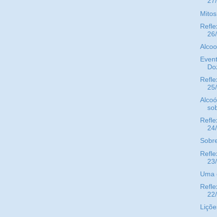
27
Mitos
Refle
26
Alcoo
Event
Doz
Refle
25
Alcoó
sob
Refle
24
Sobr
Refle
23
Uma d
Refle
22
Liçõe