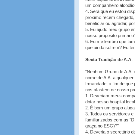
um companheiro alcoólic
4. Será que eu estou di
próximo recém chegado,
beneficiar ou agradar, por
5. Eu ajudo meu grupo e
nosso propósito primário
6. Eu me lembro que tam
que ainda sofrem? Eu te
Sexta Tradição de A.A.
“Nenhum Grupo de A.A. de
nome de A.A. a qualquer
Irmandade, a fim de que 
nos afastem de nosso pro
1. Deveriam meus companh
dotar nosso hospital loca
2. É bom um grupo aluga
3. Todos os servidores e
familiarizados com as “Di
graça no ESG)?”
4. Deveria o secretário d