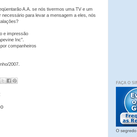
freqüentarão A.A. se nós tivermos uma TV e um
for necessário para levar a mensagem a eles, nós
talações?
ão e impressão
apevine Inc”.
a por companheiros
unho/2007.
FAÇA O SI
:
io
O segredo 