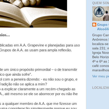
QUEM SO
Grupo 
Alcoól
ios...
Grupo Carm
Anônimos 
localiza-s
blicadas em A.A. Grapevine e planejadas para uso
sala 231; 
 Grupos de A.A. as usam para ampla reflexão.
Igreja No
Belo Horiz
4ª e 6ª as
café conos
 um único propósito primordial – o de transmitir
maravilhos
co que ainda sofre”.
Ver meu pe
l com a peneira dizendo: - eu não sou o grupo, e
 Tradição não se aplica a mim?
LOCALIZA
o a explicar claramente a um recém-chegado as
.A., até mesmo se ele se aborrecer por eu não lhe
us a qualquer membro de A.A. que me fizesse um
se uma consideração simplesmente porque eu sou