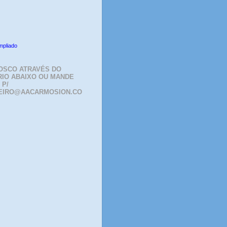
mpliado
OSCO ATRAVÉS DO
IO ABAIXO OU MANDE
 P/
EIRO@AACARMOSION.CO