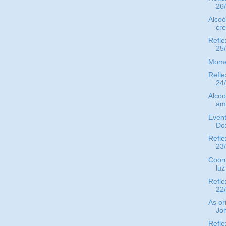
26
Alcoó
cre
Refle
25
Mome
Refle
24
Alcoo
am
Event
Doz
Refle
23
Coor
luz
Refle
22
As or
Jo
Refle