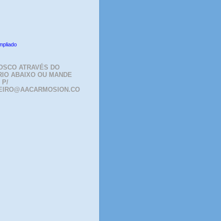
mpliado
OSCO ATRAVÉS DO
IO ABAIXO OU MANDE
 P/
EIRO@AACARMOSION.CO