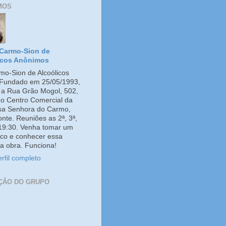
MOS
Carmo-Sion de
icos Anônimos
o-Sion de Alcoólicos
Fundado em 25/05/1993,
e a Rua Grão Mogol, 502,
no Centro Comercial da
ssa Senhora do Carmo,
onte. Reuniões as 2ª, 3ª,
 19:30. Venha tomar um
co e conhecer essa
a obra. Funciona!
rfil completo
ÇÃO DO GRUPO