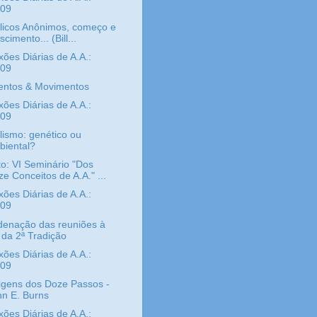
/09
licos Anônimos, começo e
scimento... (Bill...
xões Diárias de A.A.:
/09
ntos & Movimentos
xões Diárias de A.A.:
/09
lismo: genético ou
biental?
o: VI Seminário "Dos
e Conceitos de A.A." ...
xões Diárias de A.A.:
/09
denação das reuniões à
 da 2ª Tradição
xões Diárias de A.A.:
/09
igens dos Doze Passos -
hn E. Burns
xões Diárias de A.A.: