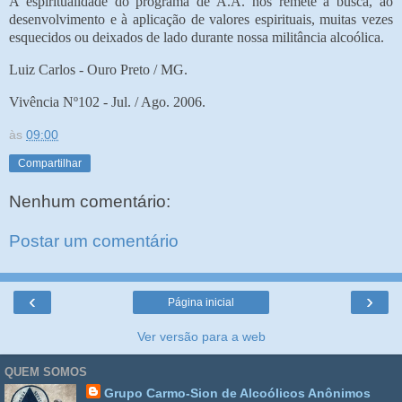
A espiritualidade do programa de A.A. nos remete à busca, ao
desenvolvimento e à aplicação de valores espirituais, muitas vezes
esquecidos ou deixados de lado durante nossa militância alcoólica.
Luiz Carlos - Ouro Preto / MG.
Vivência Nº102 - Jul. / Ago. 2006.
às
09:00
Compartilhar
Nenhum comentário:
Postar um comentário
‹
›
Página inicial
Ver versão para a web
QUEM SOMOS
Grupo Carmo-Sion de Alcoólicos Anônimos