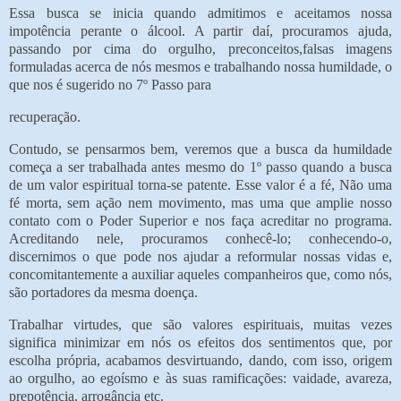
Essa busca se inicia quando admitimos e aceitamos nossa
impotência perante o álcool. A partir daí, procuramos ajuda,
passando por cima do orgulho, preconceitos,falsas imagens
formuladas acerca de nós mesmos e trabalhando nossa humildade, o
que nos é sugerido no 7º Passo para
recuperação.
Contudo, se pensarmos bem, veremos que a busca da humildade
começa a ser trabalhada antes mesmo do 1º passo quando a busca
de um valor espiritual torna-se patente. Esse valor é a fé, Não uma
fé morta, sem ação nem movimento, mas uma que amplie nosso
contato com o Poder Superior e nos faça acreditar no programa.
Acreditando nele, procuramos conhecê-lo; conhecendo-o,
discernimos o que pode nos ajudar a reformular nossas vidas e,
concomitantemente a auxiliar aqueles companheiros que, como nós,
são portadores da mesma doença.
Trabalhar virtudes, que são valores espirituais, muitas vezes
significa minimizar em nós os efeitos dos sentimentos que, por
escolha própria, acabamos desvirtuando, dando, com isso, origem
ao orgulho, ao egoísmo e às suas ramificações: vaidade, avareza,
prepotência, arrogância etc.