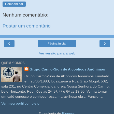
Compartilhar
Nenhum comentário:
Postar um comentário
‹
›
Página inicial
Ver versão para a web
QUEM SOMOS
Grupo Carmo-Sion de Alcoólicos Anônimos
Grupo Carmo-Sion de Alcoólicos Anônimos Fundado
em 25/05/1993, localiza-se a Rua Grão Mogol, 502,
sala 231; no Centro Comercial da Igreja Nossa Senhora do Carmo,
Belo Horizonte. Reuniões as 2ª, 3ª, 4ª e 6ª as 19:30. Venha tomar
um café conosco e conhecer essa maravilhosa obra. Funciona!
Ver meu perfil completo
Tecnologia do
Blogger
.