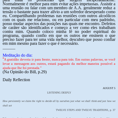
Normalmente é melhor para mim evitar ações impetuosas. Assistir a
uma reunião ou falar com um membro de A.A. geralmente reduz a
tensão o bastante para trazer alívio a um sofredor desesperado como
eu. Compartilhando problemas nas reuniões com outros alcoólicos
com os quais me relaciono, ou em particular com meu padrinho,
posso mudar aspectos das posições nas quais me encontro. Defeitos
de caráter são identificados e começo a ver como eles trabalham
contra mim. Quando coloco minha fé no poder espiritual do
programa, quando confio em que os outros me ensinem o que
preciso fazer para ter uma vida melhor, descubro que posso confiar
em mim mesmo para fazer o que é necessário.
______
Meditação do dia:
“
A gratidão deveria ir para frente, nunca para trás. Em outras palavras, se você
levar a mensagem aos outros, estará pagando da melhor maneira possível a
ajuda que lhe foi prestada.”
(Na Opinião do Bill, p.29)
Daily Reflection
AUGUST 5
LISTENING DEEPLY
How persistently we claim the right to decide all by ourselves just what we shall think and just how we
shall act
TWELVE STEPS AND TWELVE TRADITIONS, p. 37