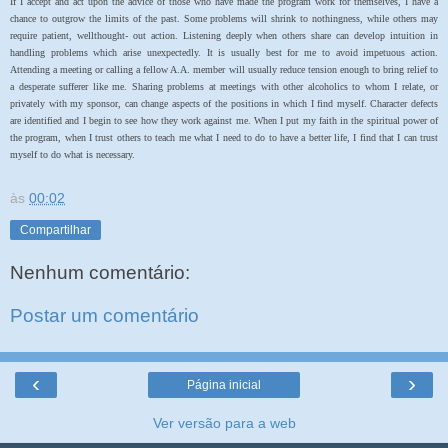
If I accept and act upon the advice of those who have made the program work for themselves, I have a
chance to outgrow the limits of the past. Some problems will shrink to nothingness, while others may
require patient, wellthought- out action. Listening deeply when others share can develop intuition in
handling problems which arise unexpectedly. It is usually best for me to avoid impetuous action.
Attending a meeting or calling a fellow A.A. member will usually reduce tension enough to bring relief to
a desperate sufferer like me. Sharing problems at meetings with other alcoholics to whom I relate, or
privately with my sponsor, can change aspects of the positions in which I find myself. Character defects
are identified and I begin to see how they work against me. When I put my faith in the spiritual power of
the program, when I trust others to teach me what I need to do to have a better life, I find that I can trust
myself to do what is necessary.
às
00:02
Compartilhar
Nenhum comentário:
Postar um comentário
‹
›
Página inicial
Ver versão para a web