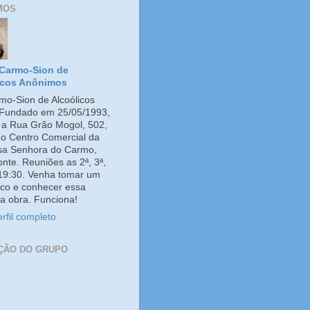
MOS
Carmo-Sion de
icos Anônimos
o-Sion de Alcoólicos
Fundado em 25/05/1993,
e a Rua Grão Mogol, 502,
no Centro Comercial da
ssa Senhora do Carmo,
onte. Reuniões as 2ª, 3ª,
 19:30. Venha tomar um
co e conhecer essa
a obra. Funciona!
rfil completo
ÇÃO DO GRUPO