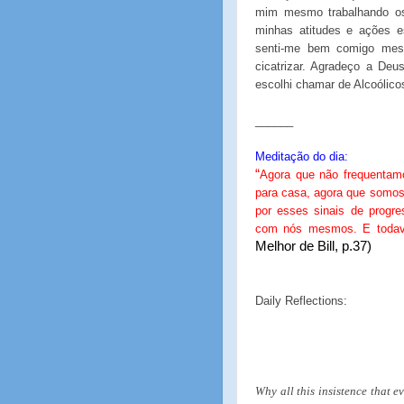
mim mesmo trabalhando os
minhas atitudes e ações
senti-me bem comigo mes
cicatrizar. Agradeço a Deu
escolhi chamar de Alcoólic
______
Meditação do dia:
“
Agora que não frequentamo
para casa, agora que somos
por esses sinais de progr
com nós mesmos. E todavi
Melhor de Bill, p.37)
Daily Reflections:
Why all this insistence that e