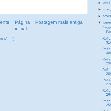
►
abri
►
mar
►
feve
ente
Página
Postagem mais antiga
▼
jane
inicial
Prep
Pa
Refle
os (Atom)
31
Refle
30
Refle
29
Refle
28
Refle
27
Refle
26
Refle
25