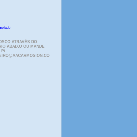
mpliado
OSCO ATRAVÉS DO
IO ABAIXO OU MANDE
 P/
EIRO@AACARMOSION.CO