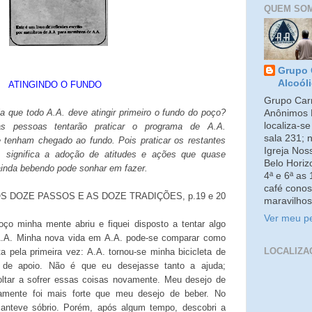
QUEM SO
Grupo 
Alcoól
ATINGINDO O FUNDO
Grupo Carm
ia que todo A.A. deve atingir primeiro o fundo do poço?
Anônimos 
localiza-s
s pessoas tentarão praticar o programa de A.A.
sala 231; 
 tenham chegado ao fundo. Pois praticar os restantes
Igreja No
 significa a adoção de atitudes e ações que quase
Belo Horiz
ainda bebendo pode sonhar em fazer.
4ª e 6ª as
café conos
S DOZE PASSOS E AS DOZE TRADIÇÕES, p.19 e 20
maravilhos
Ver meu pe
oço minha mente abriu e fiquei disposto a tentar algo
i A.A. Minha nova vida em A.A. pode-se comparar como
LOCALIZA
ta pela primeira vez: A.A. tornou-se minha bicicleta de
 de apoio. Não é que eu desejasse tanto a ajuda;
oltar a sofrer essas coisas novamente. Meu desejo de
vamente foi mais forte que meu desejo de beber. No
anteve sóbrio. Porém, após algum tempo, descobri a