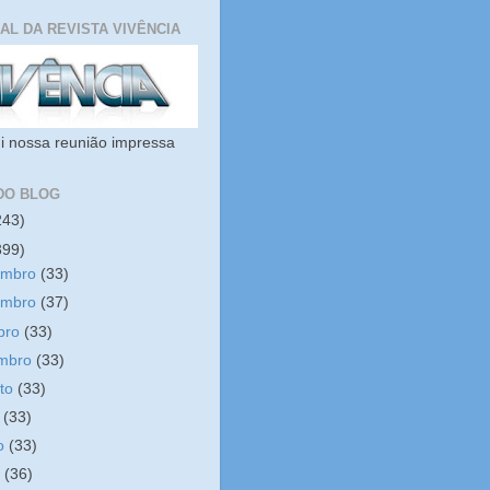
IAL DA REVISTA VIVÊNCIA
i nossa reunião impressa
DO BLOG
243)
399)
embro
(33)
embro
(37)
bro
(33)
embro
(33)
sto
(33)
o
(33)
ho
(33)
o
(36)