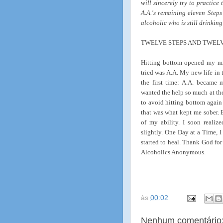
will sincerely try to practice
A.A.'s remaining eleven Steps
alcoholic who is still drinkin
TWELVE STEPS AND TWELVE
Hitting bottom opened my min
tried was A.A. My new life in t
the first time: A.A. became
wanted the help so much at the
to avoid hitting bottom again
that was what kept me sober. B
of my ability. I soon realiz
slightly. One Day at a Time, 
started to heal. Thank God for
Alcoholics Anonymous.
às
00:02
Nenhum comentário