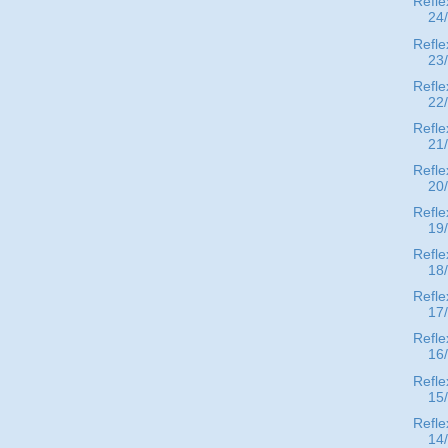
Refle
24
Refle
23
Refle
22
Refle
21
Refle
20
Refle
19
Refle
18
Refle
17
Refle
16
Refle
15
Refle
14