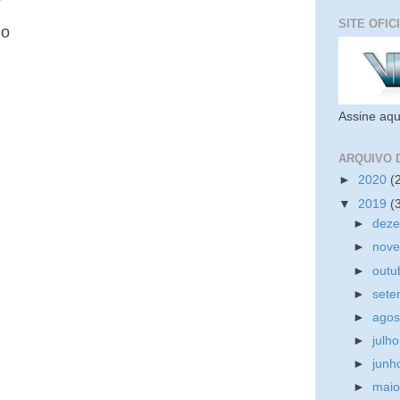
SITE OFIC
io
Assine aqu
ARQUIVO 
►
2020
(
▼
2019
(
►
dez
►
nov
►
outu
►
set
►
ago
►
julh
►
jun
►
mai