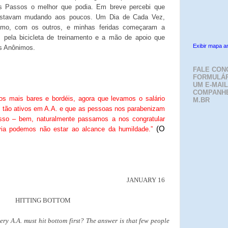
 Passos o melhor que podia. Em breve percebi que
 estavam mudando aos poucos. Um Dia de Cada Vez,
mo, com os outros, e minhas feridas começaram a
s pela bicicleta de treinamento e a mão de apoio que
Exibir mapa a
os Anônimos.
FALE CON
FORMULÁR
UM E-MAIL
COMPANH
s mais bares e bordéis, agora que levamos o salário
M.BR
 tão ativos em A.A. e que as pessoas nos parabenizam
esso – bem, naturalmente passamos a nos congratular
(O
a podemos não estar ao alcance da humildade.”
JANUARY 16
HITTING BOTTOM
very A.A. must hit bottom first? The answer is that few people