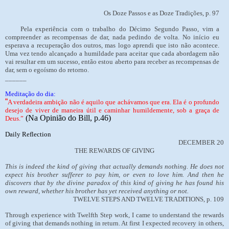
Os Doze Passos e as Doze Tradições, p. 97
Pela experiência com o trabalho do Décimo Segundo Passo, vim a
compreender as recompensas de dar, nada pedindo de volta. No início eu
esperava a recuperação dos outros, mas logo aprendi que isto não acontece.
Uma vez tendo alcançado a humildade para aceitar que cada abordagem não
vai resultar em um sucesso, então estou aberto para receber as recompensas de
dar, sem o egoísmo do retorno.
______
Meditação do dia:
“
A verdadeira ambição não é aquilo que achávamos que era. Ela é o profundo
desejo de viver de maneira útil e caminhar humildemente, sob a graça de
(Na Opinião do Bill, p.46)
Deus.”
Daily Reflection
DECEMBER 20
THE REWARDS OF GIVING
This is indeed the kind of giving that actually demands nothing. He does not
expect his brother sufferer to pay him, or even to love him. And then he
discovers that by the divine paradox of this kind of giving he has found his
own reward, whether his brother has yet received anything or not.
TWELVE STEPS AND TWELVE TRADITIONS, p. 109
Through experience with Twelfth Step work, I came to understand the rewards
of giving that demands nothing in return. At first I expected recovery in others,