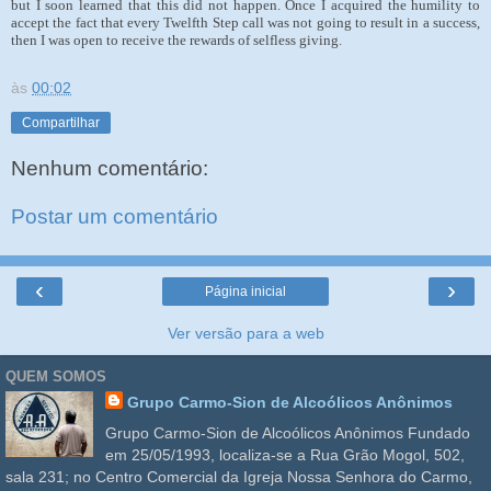
but I soon learned that this did not happen. Once I acquired the humility to
accept the fact that every Twelfth Step call was not going to result in a success,
then I was open to receive the rewards of selfless giving.
às
00:02
Compartilhar
Nenhum comentário:
Postar um comentário
‹
›
Página inicial
Ver versão para a web
QUEM SOMOS
Grupo Carmo-Sion de Alcoólicos Anônimos
Grupo Carmo-Sion de Alcoólicos Anônimos Fundado
em 25/05/1993, localiza-se a Rua Grão Mogol, 502,
sala 231; no Centro Comercial da Igreja Nossa Senhora do Carmo,