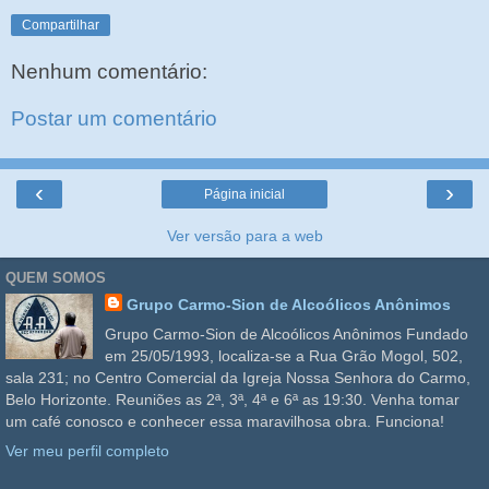
Compartilhar
Nenhum comentário:
Postar um comentário
‹
›
Página inicial
Ver versão para a web
QUEM SOMOS
Grupo Carmo-Sion de Alcoólicos Anônimos
Grupo Carmo-Sion de Alcoólicos Anônimos Fundado
em 25/05/1993, localiza-se a Rua Grão Mogol, 502,
sala 231; no Centro Comercial da Igreja Nossa Senhora do Carmo,
Belo Horizonte. Reuniões as 2ª, 3ª, 4ª e 6ª as 19:30. Venha tomar
um café conosco e conhecer essa maravilhosa obra. Funciona!
Ver meu perfil completo