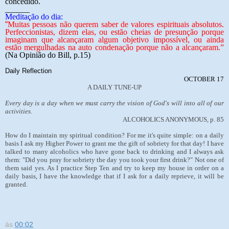
concedido.
______
Meditação do dia:
“
Muitas pessoas não querem saber de valores espirituais absolutos.
Perfeccionistas, dizem elas, ou estão cheias de presunção porque
imaginam que alcançaram algum objetivo impossível, ou ainda
estão mergulhadas na auto condenação porque não a alcançaram.”
(Na Opinião do Bill, p.15)
Daily Reflection
OCTOBER 17
A DAILY TUNE-UP
Every day is a day when we must carry the vision of God's will into all of our
activities.
ALCOHOLICS ANONYMOUS, p. 85
How do I maintain my spiritual condition? For me it's quite simple: on a daily
basis I ask my Higher Power to grant me the gift of sobriety for that day! I have
talked to many alcoholics who have gone back to drinking and I always ask
them: "Did you pray for sobriety the day you took your first drink?" Not one of
them said yes. As I practice Step Ten and try to keep my house in order on a
daily basis, I have the knowledge that if I ask for a daily reprieve, it will be
granted.
às
00:02